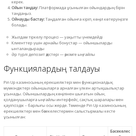
керек.
Ойын таңдау:
Платформада ұсынылған ойындардың бірін
таңдаңыз.
Ойнауды бастау:
Таңдалған ойынға кіріп, көңіл көтеруіңізге
болады.
Жылдам тіркелу процесі — уақытты үнемдейді
Клиенттер үшін арнайы бонустар — ойыншыларды
ынталандырады
Әр түрлі депозит әдістері — әркімге ыңғайлы
Функциялардың талдауы
Pin Up казиносының ерекшеліктері мен функционалдық
мүмкіндіктері ойыншыларға арналған үлкен артықшылықтар
ұсынады. Ойыншылардың көңілінен шығатын ойын,
қолданушыларға ыңғайлы интерфейс, сақтық шаралары мен
қауіпсіздік – барлығы осы жерде. Төменде Pin Up казиносының
ерекшеліктері мен бәсекелестермен салыстырмалы кесте
ұсынылған:
Бәсекелес