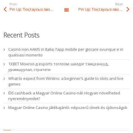
Prev:
Next:
Pin Up: Тоқтаусыз ләззат алу үшін ең алдыңғы қатарлы ойындар
Pin Up: Тоқтаусыз ләззат алу үшін ең алдыңғы қатарлы ойындар
All Posts
Recent Posts
Casinò non AAMS in Italia: l’app mobile per giocare ovunque e in
qualsiasi momento
1XBET Монгол-д esports тоглоом: шилдэг тэмцээнүүд,
урамшуулал, стратеги
What to expect from Wintino: a beginner’s guide to slots and live
games
Élő cashback a Magyar Online Casino-nál: Hogyan növelheted
nyereményeidet?
Magyar Online Casino játékajánló: népszerű címek és újdonságok