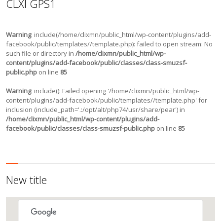
CLXI GPS1
Warning
: include(/home/clixmn/public_html/wp-content/plugins/add-
facebook/public/templates//template.php): failed to open stream: No
such file or directory in
/home/clixmn/public_html/wp-
content/plugins/add-facebook/public/classes/class-smuzsf-
public.php
on line
85
Warning
: include(): Failed opening '/home/clixmn/public_html/wp-
content/plugins/add-facebook/public/templates//template.php' for
inclusion (include_path='.:/opt/alt/php74/usr/share/pear') in
/home/clixmn/public_html/wp-content/plugins/add-
facebook/public/classes/class-smuzsf-public.php
on line
85
New title