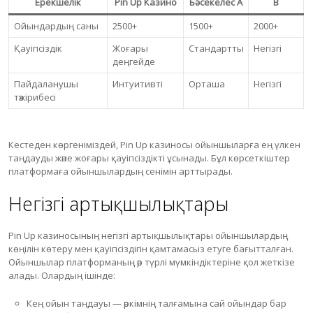
Ерекшелік
Pin Up Казино
Бәсекелес А
B
Ойындардың саны
2500+
1500+
2000+
Қауіпсіздік
Жоғары
Стандартты
Негізгі
деңгейде
Пайдаланушы
Интуитивті
Орташа
Негізгі
тәжірибесі
Кестеден көргеніміздей, Pin Up казиносы ойыншыларға ең үлкен
таңдауды және жоғары қауіпсіздікті ұсынады. Бұл көрсеткіштер
платформаға ойыншылардың сенімін арттырады.
Негізгі артықшылықтары
Pin Up казиносының негізгі артықшылықтары ойыншылардың
көңілін көтеру мен қауіпсіздігін қамтамасыз етуге бағытталған.
Ойыншылар платформаның әр түрлі мүмкіндіктеріне қол жеткізе
алады. Олардың ішінде:
Кең ойын таңдауы — әркімнің талғамына сай ойындар бар