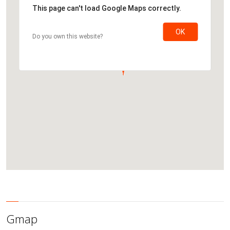
This page can't load Google Maps correctly.
OK
Do you own this website?
Gmap