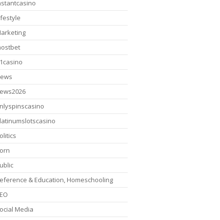
nstantcasino
ifestyle
arketing
ostbet
1casino
ews
ews2026
nlyspinscasino
latinumslotscasino
olitics
orn
ublic
eference & Education, Homeschooling
EO
ocial Media