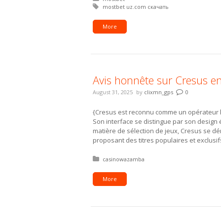
Tagged with:
mostbet uz.com скачать
More
Avis honnête sur Cresus e
August 31, 2025
by
clixmn_gps
0
{Cresus est reconnu comme un opérateur 
Son interface se distingue par son design ép
matière de sélection de jeux, Cresus se d
proposant des titres populaires et exclusif
Posted in:
casinowazamba
More