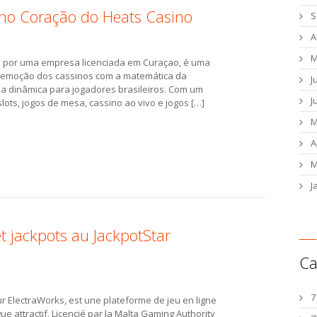
 no Coração do Heats Casino
S
A
M
o por uma empresa licenciada em Curaçao, é uma
a emoção dos cassinos com a matemática da
J
a dinâmica para jogadores brasileiros. Com um
J
slots, jogos de mesa, cassino ao vivo e jogos […]
M
A
M
J
et jackpots au JackpotStar
Ca
7
ur ElectraWorks, est une plateforme de jeu en ligne
e attractif. Licencié par la Malta Gaming Authority