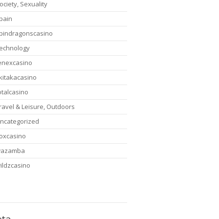
ociety, Sexuality
pain
pindragonscasino
echnology
enexcasino
ikitakacasino
otalcasino
ravel & Leisure, Outdoors
ncategorized
oxcasino
wazamba
ildzcasino
ta