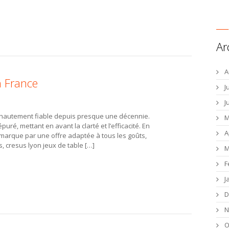
Ar
A
n France
J
J
hautement fiable depuis presque une décennie.
M
uré, mettant en avant la clarté et l’efficacité. En
A
émarque par une offre adaptée à tous les goûts,
s, cresus lyon jeux de table […]
M
F
J
D
N
O