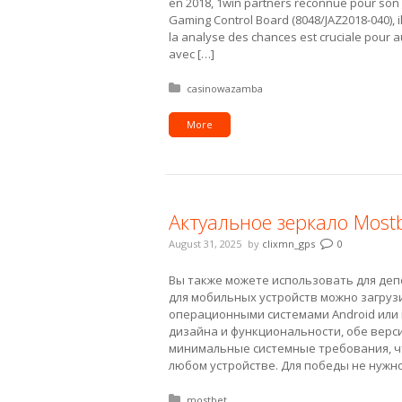
en 2018, 1win partners reconnue pour son 
Gaming Control Board (8048/JAZ2018-040), i
la analyse des chances est cruciale pour 
avec […]
Posted in:
casinowazamba
More
Актуальное зеркало Mostb
August 31, 2025
by
clixmn_gps
0
Вы также можете использовать для депоз
для мобильных устройств можно загрузи
операционными системами Android или 
дизайна и функциональности, обе вер
минимальные системные требования, ч
любом устройстве. Для победы не нужно
Posted in:
mostbet