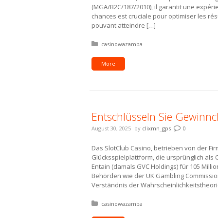
(MGA/B2C/187/2010), il garantit une expéri
chances est cruciale pour optimiser les rés
pouvant atteindre […]
Posted in:
casinowazamba
More
Entschlüsseln Sie Gewinnc
August 30, 2025
by
clixmn_gps
0
Das SlotClub Casino, betrieben von der Firma
Glücksspielplattform, die ursprünglich als
Entain (damals GVC Holdings) für 105 Mil
Behörden wie der UK Gambling Commission 
Verständnis der Wahrscheinlichkeitstheori
Posted in:
casinowazamba