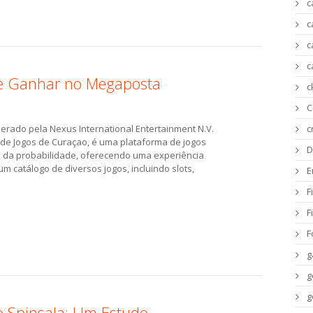
c
c
c
c
e Ganhar no Megaposta
c
C
rado pela Nexus International Entertainment N.V.
c
 de Jogos de Curaçao, é uma plataforma de jogos
D
a da probabilidade, oferecendo uma experiência
m catálogo de diversos jogos, incluindo slots,
E
F
F
F
g
g
g
o Spinsala: Um Estudo