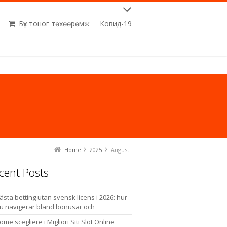
Бүх тоног төхөөрөмж
Ковид-19
Home
2025
August
cent Posts
ästa betting utan svensk licens i 2026: hur
u navigerar bland bonusar och
ome scegliere i Migliori Siti Slot Online