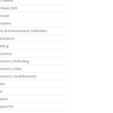
77casino
i News 2025
nswer
nswers
rts & Entertainment, Celebrities
estcasino
etting
usiness
usiness, Marketing
usiness, Sales
usiness, Small Business
win
ar
asino
asino770