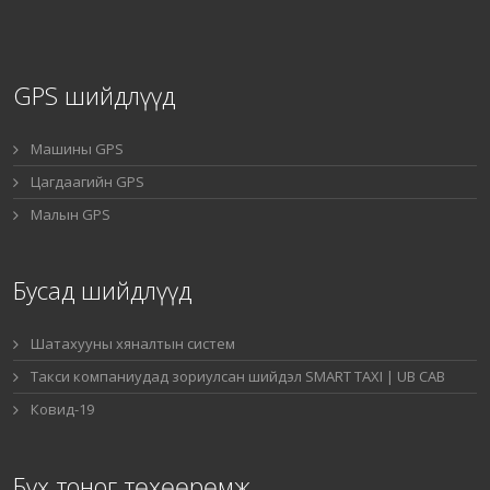
GPS шийдлүүд
Машины GPS
Цагдаагийн GPS
Малын GPS
Бусад шийдлүүд
Шатахууны хяналтын систем
Такси компаниудад зориулсан шийдэл SMART TAXI | UB CAB
Ковид-19
Бүх тоног төхөөрөмж