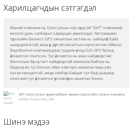
Харилцагчдын сэтгэгдэл
Манай компани нь Олон улсын нэр хүндтэй “SIXT” компаний
монгол дахь салбарыг хариуцан ажилладаг. Автомашин
түрээсийн бизнест GPS хяналтын систем нь зайлшгүй байх
шаардлагатай, маш үр дүнтэй хяналтын хэрэгсэл юм. Иймээс
бид Монгол компаниудаас судалж үзээд CLIX GPS брэнд
үйлчилгээг сонгосон. Тус үйлчилгээ нь маш найдвартай,
Монголын бүх нутагт найдвартай ажиллаж байгаа нь
бидэнд их тус болсон. Мөн хамтарч ажиллах маш уян
хатан нөхцөлтэй, амар хялбар байдаг тул бид цаашид
олон жил тус үйлчилгээг үргэлжлүүлэн ашиглах болно.
SIXT олон улсын франчайзинг машин түрээсийн сүлжээ компани
Ноббл Ложистикс ХХК
Шинэ мэдээ