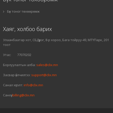
Бүх тоног төхөөрөмж
Хаяг, холбоо барих
Улаанбаатар хот, СБДүүрэг, 8-р хороо, Бага тойруу-49, МТҮПарк, 201
тоот
Утас: 77070202
Борлуулалтын алба:
sales@clix.mn
Засвар үйлчилгээ:
support@clix.mn
Санал хүсэлт:
info@clix.mn
Санхүү:
billing@clix.mn