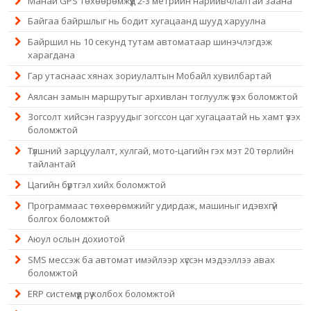
Манай GPS төхөөрөмжүүд 2-3 метрийн нарийвчлалтай заана
Байгаа байршлыг нь бодит хугацаанд шууд харуулна
Байршил нь 10 секунд тутам автоматаар шинэчлэгдэж
харагдана
Гар утаснаас хянах зориулалтын Мобайл хувилбартай
Аялсан замын маршрутыг архивлан тоглуулж үзэх боломжтой
Зогсолт хийсэн газруудыг зогссон цаг хугацаатай нь хамт үзэх
боломжтой
Түлшний зарцуулалт, хулгай, мото-цагийн гэх мэт 20 төрлийн
тайлантай
Цагийн бүртгэл хийх боломжтой
Программаас төхөөрөмжийг удирдаж, машиныг идэвхгүй
болгох боломжтой
Аюул ослын дохиотой
SMS мессэж ба автомат имэйлээр хүссэн мэдээллээ авах
боломжтой
ERP системүүд рүү холбох боломжтой