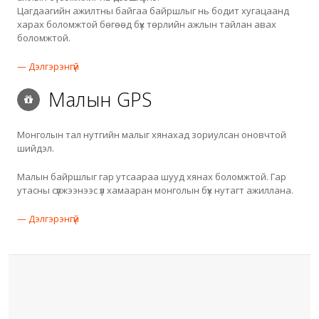
Цагдаагийн ажилтны байгаа байршлыг нь бодит хугацаанд
харах боломжтой бөгөөд бүх төрлийн ажлын тайлан авах
боломжтой.
— Дэлгэрэнгүй
Малын GPS
Монголын тал нутгийн малыг хянахад зориулсан оновчтой
шийдэл.
Малын байршлыг гар утсаараа шууд хянах боломжтой. Гар
утасны сүлжээнээс үл хамааран монголын бүх нутагт ажиллана.
— Дэлгэрэнгүй