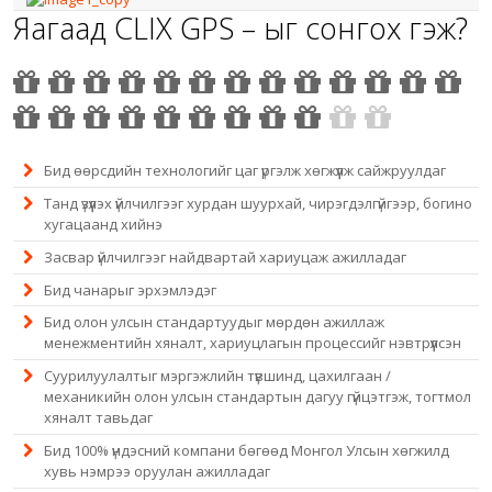
Яагаад CLIX GPS – ыг сонгох гэж?
Бид өөрсдийн технологийг цаг үргэлж хөгжүүлж сайжруулдаг
Танд үзүүлэх үйлчилгээг хурдан шуурхай, чирэгдэлгүйгээр, богино
хугацаанд хийнэ
Засвар үйлчилгээг найдвартай хариуцаж ажилладаг
Бид чанарыг эрхэмлэдэг
Бид олон улсын стандартуудыг мөрдөн ажиллаж
менежментийн хяналт, хариуцлагын процессийг нэвтрүүлсэн
Суурилуулалтыг мэргэжлийн түвшинд, цахилгаан /
механикийн олон улсын стандартын дагуу гүйцэтгэж, тогтмол
хяналт тавьдаг
Бид 100% үндэсний компани бөгөөд Монгол Улсын хөгжилд
хувь нэмрээ оруулан ажилладаг