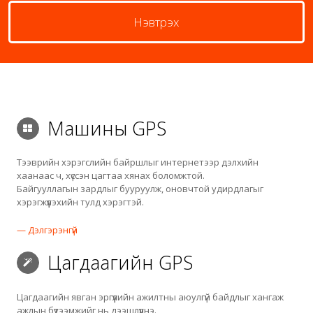
Нэвтрэх
Машины GPS
Тээврийн хэрэгслийн байршлыг интернетээр дэлхийн
хаанаас ч, хүссэн цагтаа хянах боломжтой.
Байгууллагын зардлыг бууруулж, оновчтой удирдлагыг
хэрэгжүүлэхийн тулд хэрэгтэй.
— Дэлгэрэнгүй
Цагдаагийн GPS
Цагдаагийн явган эргүүлийн ажилтны аюулгүй байдлыг хангаж
ажлын бүтээмжийг нь дээшлүүлнэ.