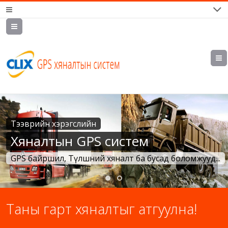
7700202,
89559964,
952223647
Тээврийн хэрэгслийн
Хяналтын GPS систем
GPS байршил, Түлшний хяналт ба бусад боломжууд...
Таны гарт хяналтыг атгуулна!