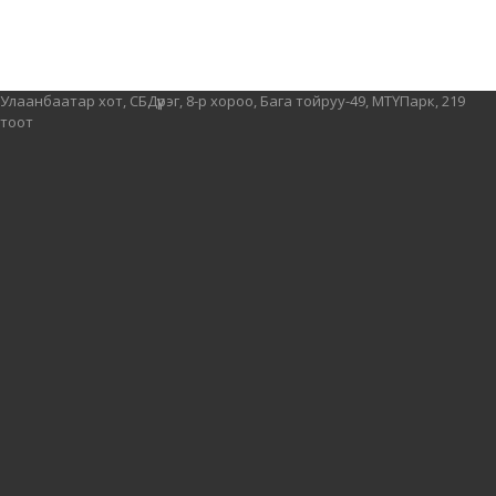
Улаанбаатар хот, СБДүүрэг, 8-р хороо, Бага тойруу-49, МТҮПарк, 219
тоот