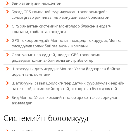
Уян хатан үнийн нөхцөлтэй
Бусад GPS компаний суурилуулсан төхөөрөмжүүдийг
солихгүйгээр үйлчилгээг нь хариуцан авах боломжтой
GPS хяналтын системийг Монголдоо бүтээсэн анхдагч
компани, салбартаа анхдагч
GPS төхөөрөмжүүдийг Монголын нөхцөлд тохируулж, Монгол
Улсад үйлдвэрлэж байгаа анхны компани
Олон улсын нэр хүндтэй, шилдэг GPS төхөөрөмж
үйлдвэрлэгчдийн албан ёсны дистрибьютер
Шатахууны датчикуудыг Монгол Улсад үйлдвэрлэж байгаа
цорын ганц компани
Шатахууны савыг цоолохгүйгээр датчик суурилуулах өөрийн
патенттэй, зохиогчийн эрхтэй, экспортын бүтээгдэхүүнтэй
Бид Монгол Улсын хөгжлийн төлөө зүрх сэтгэлээ зориулан
ажилладаг
Системийн боломжууд