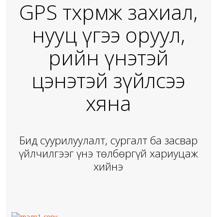
GPS төхөөрөмжөө захиал,
нууц үгээ оруул,
өөрийн үнэтэй
цэнэтэй зүйлсээ
хяна
Бид суурилуулалт, сургалт ба засвар
үйлчилгээг үнэ төлбөргүй хариуцаж
хийнэ