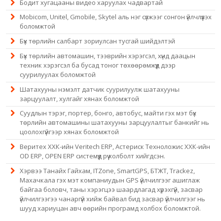
Бодит хугацааны видео харуулах чадвартай
Mobicom, Unitel, Gmobile, Skytel аль нэг сүлжээг сонгон үйлчлүүлэх
боломжтой
Бүх төрлийн салбарт зориулсан тусгай шийдэлтэй
Бүх төрлийн автомашин, тээврийн хэрэгсэл, хүнд даацын
техник хэрэгсэл ба бусад тоног төхөөрөмжүүд дээр
суурилуулах боломжтой
Шатахууны нэмэлт датчик суурилуулж шатахууны
зарцуулалт, хулгайг хянах боломжтой
Суудлын тэрэг, портер, бонго, автобус, майти гэх мэт бүх
төрлийн автомашины шатахууны зарцуулалтыг банкийг нь
цоолохгүйгээр хянах боломжтой
Веритех ХХК-ийн Veritech ERP, Астериск Техноложис ХХК-ийн
OD ERP, OPEN ERP системүүд рүү холболт хийгдсэн.
Хэрвээ Танайх Гайхам, ITZone, SmartGPS, БТЖТ, Trackez,
Махачкала гэх мэт компаниудын GPS үйлчилгээг ашиглаж
байгаа боловч, таны хэрэгцээ шаардлагад хүрэхгүй, засвар
үйлчилгээгээ чанаргүй хийж байвал бид засвар үйлчилгээг нь
шууд хариуцан авч өөрийн програмд холбох боломжтой.