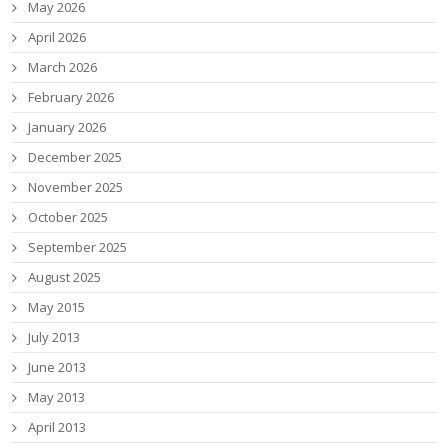
May 2026
April 2026
March 2026
February 2026
January 2026
December 2025
November 2025
October 2025
September 2025
August 2025
May 2015
July 2013
June 2013
May 2013
April 2013