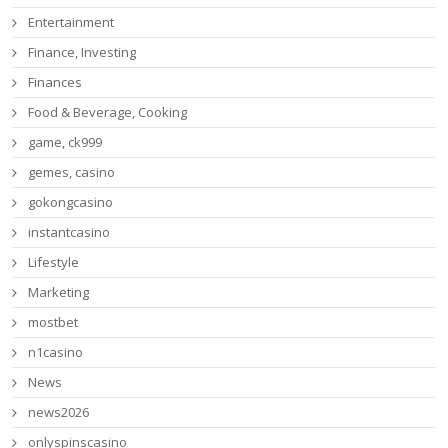
Entertainment
Finance, Investing
Finances
Food & Beverage, Cooking
game, ck999
gemes, casino
gokongcasino
instantcasino
Lifestyle
Marketing
mostbet
n1casino
News
news2026
onlyspinscasino