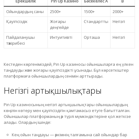
Ерекшелік
Pin Up Казино
Бәсекелес А
B
Ойындардың саны
2500+
1500+
2000+
Қауіпсіздік
Жоғары
Стандартты
Негізгі
деңгейде
Пайдаланушы
Интуитивті
Орташа
Негізгі
тәжірибесі
Кестеден көргеніміздей, Pin Up казиносы ойыншыларға ең үлкен
таңдауды және жоғары қауіпсіздікті ұсынады. Бұл көрсеткіштер
платформаға ойыншылардың сенімін арттырады.
Негізгі артықшылықтары
Pin Up казиносының негізгі артықшылықтары ойыншылардың
көңілін көтеру мен қауіпсіздігін қамтамасыз етуге бағытталған.
Ойыншылар платформаның әр түрлі мүмкіндіктеріне қол жеткізе
алады. Олардың ішінде:
Кең ойын таңдауы — әркімнің талғамына сай ойындар бар