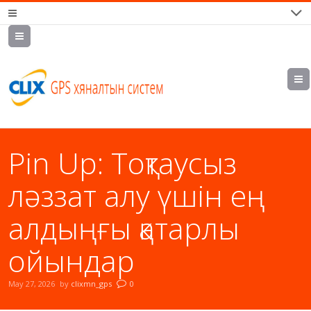
7700202,
89559964,
952223647
Pin Up: Тоқтаусыз
ләззат алу үшін ең
алдыңғы қатарлы
ойындар
May 27, 2026
by
clixmn_gps
0