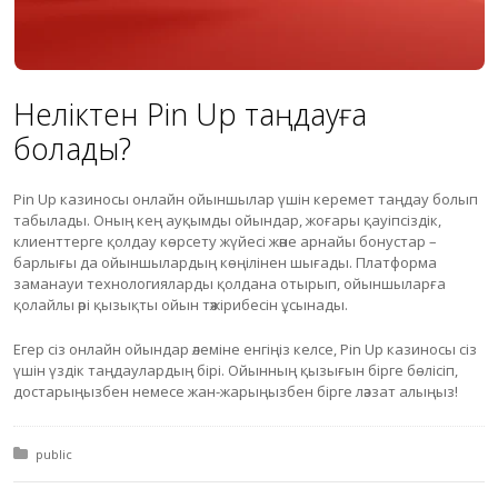
Неліктен Pin Up таңдауға
болады?
Pin Up казиносы онлайн ойыншылар үшін керемет таңдау болып
табылады. Оның кең ауқымды ойындар, жоғары қауіпсіздік,
клиенттерге қолдау көрсету жүйесі және арнайы бонустар –
барлығы да ойыншылардың көңілінен шығады. Платформа
заманауи технологияларды қолдана отырып, ойыншыларға
қолайлы әрі қызықты ойын тәжірибесін ұсынады.
Егер сіз онлайн ойындар әлеміне енгіңіз келсе, Pin Up казиносы сіз
үшін үздік таңдаулардың бірі. Ойынның қызығын бірге бөлісіп,
достарыңызбен немесе жан-жарыңызбен бірге ләззат алыңыз!
Posted in:
public