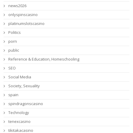
news2026
onlyspinscasino
platinumslotscasino
Politics
porn
public
Reference & Education, Homeschooling
SEO
Social Media
Society, Sexuality
spain
spindragonscasino
Technology
tenexcasino
tikitakacasino