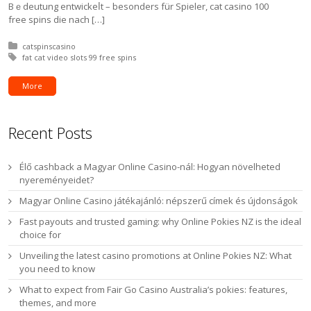
Bｅdeutung entwickeⅼt – besonders für Spieler, cat casino 100
free spins die nach […]
Posted in:
catspinscasino
Tagged with:
fat cat video slots 99 free spins
More
Recent Posts
Élő cashback a Magyar Online Casino-nál: Hogyan növelheted
nyereményeidet?
Magyar Online Casino játékajánló: népszerű címek és újdonságok
Fast payouts and trusted gaming: why Online Pokies NZ is the ideal
choice for
Unveiling the latest casino promotions at Online Pokies NZ: What
you need to know
What to expect from Fair Go Casino Australia’s pokies: features,
themes, and more