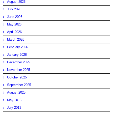
August 2026
July 2026
June 2026
May 2026
April 2026
March 2026
February 2026
January 2026
December 2025
November 2025
October 2025
September 2025
August 2025
May 2015
July 2013