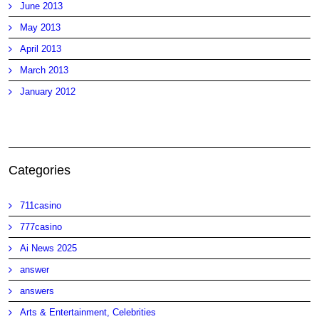
June 2013
May 2013
April 2013
March 2013
January 2012
Categories
711casino
777casino
Ai News 2025
answer
answers
Arts & Entertainment, Celebrities