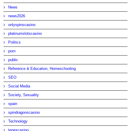
News
news2026
onlyspinscasino
platinumslotscasino
Politics
porn
public
Reference & Education, Homeschooling
SEO
Social Media
Society, Sexuality
spain
spindragonscasino
Technology
tenexcasino