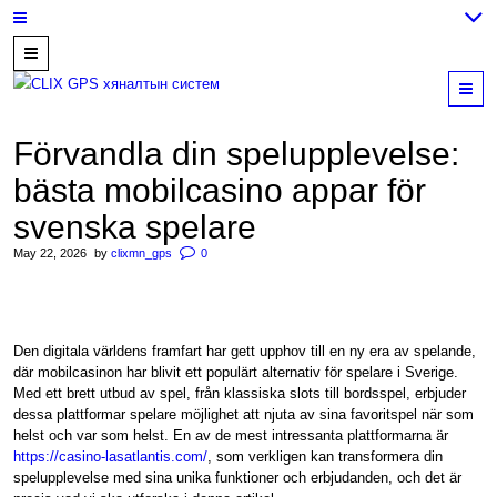
7700202,
89559964,
M
952223647
Förvandla din spelupplevelse:
bästa mobilcasino appar för
svenska spelare
May 22, 2026
by
clixmn_gps
0
Den digitala världens framfart har gett upphov till en ny era av spelande,
där mobilcasinon har blivit ett populärt alternativ för spelare i Sverige.
Med ett brett utbud av spel, från klassiska slots till bordsspel, erbjuder
dessa plattformar spelare möjlighet att njuta av sina favoritspel när som
helst och var som helst. En av de mest intressanta plattformarna är
https://casino-lasatlantis.com/
, som verkligen kan transformera din
spelupplevelse med sina unika funktioner och erbjudanden, och det är