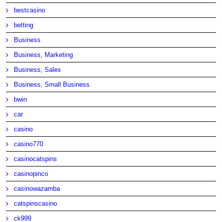
bestcasino
betting
Business
Business, Marketing
Business, Sales
Business, Small Business
bwin
car
casino
casino770
casinocatspins
casinopinco
casinowazamba
catspinscasino
ck999