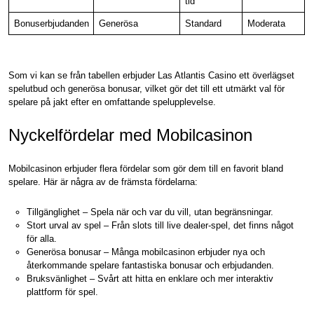
tid
Bonuserbjudanden
Generösa
Standard
Moderata
Som vi kan se från tabellen erbjuder Las Atlantis Casino ett överlägset
spelutbud och generösa bonusar, vilket gör det till ett utmärkt val för
spelare på jakt efter en omfattande spelupplevelse.
Nyckelfördelar med Mobilcasinon
Mobilcasinon erbjuder flera fördelar som gör dem till en favorit bland
spelare. Här är några av de främsta fördelarna:
Tillgänglighet – Spela när och var du vill, utan begränsningar.
Stort urval av spel – Från slots till live dealer-spel, det finns något
för alla.
Generösa bonusar – Många mobilcasinon erbjuder nya och
återkommande spelare fantastiska bonusar och erbjudanden.
Bruksvänlighet – Svårt att hitta en enklare och mer interaktiv
plattform för spel.