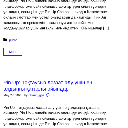
ойындар Pin Up – онлайн казино әлемінде өзіндік орны бар
платформа. Бұл сайт ойыншыларға әртүрлі ойын түрлерін
ұсынады, соның ішінде Pin-Up Casino — вход в Казахстане
онлайн слоттар мен үстел ойындарын да қамтиды. Пин Ап
казиносының ерекшелігі – заманауи интерфейсі мен
қолданушылар үшін ыңғайлы мүмкіндіктері. Ойыншылар […]
Posted in:
public
More
Pin Up: Тоқтаусыз ләззат алу үшін ең
алдыңғы қатарлы ойындар
May 27, 2026
by
clixmn_gps
0
Pin Up: Тоқтаусыз ләззат алу үшін ең алдыңғы қатарлы
ойындар Pin Up – онлайн казино әлемінде өзіндік орны бар
платформа. Бұл сайт ойыншыларға әртүрлі ойын түрлерін
ұсынады, соның ішінде Pin-Up Casino — вход в Казахстане