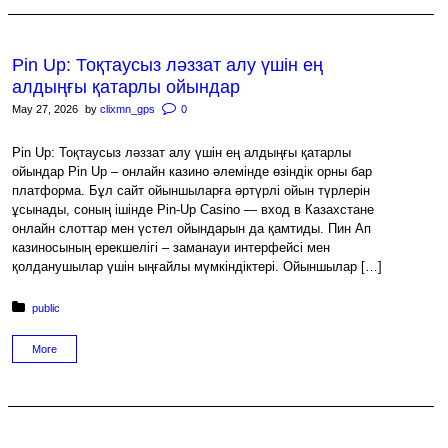
Pin Up: Тоқтаусыз ләззат алу үшін ең
алдыңғы қатарлы ойындар
May 27, 2026
by
clixmn_gps
0
Pin Up: Тоқтаусыз ләззат алу үшін ең алдыңғы қатарлы
ойындар Pin Up – онлайн казино әлемінде өзіндік орны бар
платформа. Бұл сайт ойыншыларға әртүрлі ойын түрлерін
ұсынады, соның ішінде Pin-Up Casino — вход в Казахстане
онлайн слоттар мен үстел ойындарын да қамтиды. Пин Ап
казиносының ерекшелігі – заманауи интерфейсі мен
қолданушылар үшін ыңғайлы мүмкіндіктері. Ойыншылар […]
Posted in:
public
More