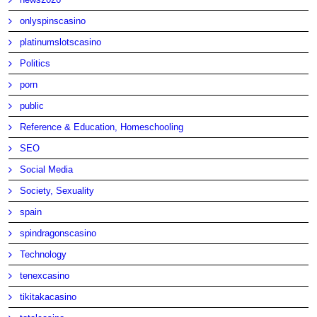
onlyspinscasino
platinumslotscasino
Politics
porn
public
Reference & Education, Homeschooling
SEO
Social Media
Society, Sexuality
spain
spindragonscasino
Technology
tenexcasino
tikitakacasino