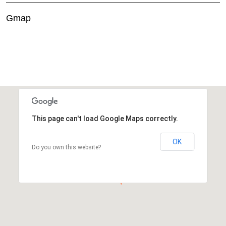
Gmap
This page can't load Google Maps correctly.
OK
Do you own this website?
This page can't load Google Maps correctly.
OK
Do you own this website?