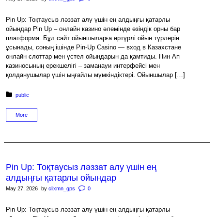
Pin Up: Тоқтаусыз ләззат алу үшін ең алдыңғы қатарлы
ойындар Pin Up – онлайн казино әлемінде өзіндік орны бар
платформа. Бұл сайт ойыншыларға әртүрлі ойын түрлерін
ұсынады, соның ішінде Pin-Up Casino — вход в Казахстане
онлайн слоттар мен үстел ойындарын да қамтиды. Пин Ап
казиносының ерекшелігі – заманауи интерфейсі мен
қолданушылар үшін ыңғайлы мүмкіндіктері. Ойыншылар […]
Posted in:
public
More
Pin Up: Тоқтаусыз ләззат алу үшін ең
алдыңғы қатарлы ойындар
May 27, 2026
by
clixmn_gps
0
Pin Up: Тоқтаусыз ләззат алу үшін ең алдыңғы қатарлы