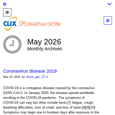
7700202,
89559964,
M
952223647
May 2026
Monthly Archives
Coronavirus disease 2019
May 29, 2026
by
clixmn_gps
0
COVID-19 is a contagious disease caused by the coronavirus
SARS-CoV-2. In January 2020, the disease spread worldwide,
resulting in the COVID-19 pandemic. The symptoms of
COVID‑19 can vary but often include fever,[7] fatigue, cough,
breathing difficulties, loss of smell, and loss of taste.[8][9][10]
Symptoms may begin one to fourteen days after exposure to the