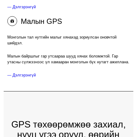
— Дэлгэрэнгүй
Малын GPS
Монголын тал нутгийн малыг хянахад зориулсан оновчтой
шийдэл.
Малын байршлыг гар утсаараа шууд хянах боломжтой. Гар
утасны сүлжээнээс үл хамааран монголын бүх нутагт ажиллана.
— Дэлгэрэнгүй
GPS төхөөрөмжөө захиал,
нууц үгээ оруул, өөрийн