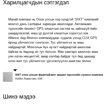
Харилцагчдын сэтгэгдэл
Манай компани нь Олон улсын нэр хүндтэй “SIXT” компаний
монгол дахь салбарыг хариуцан ажилладаг. Автомашин
түрээсийн бизнест GPS хяналтын систем нь зайлшгүй байх
шаардлагатай, маш үр дүнтэй хяналтын хэрэгсэл юм.
Иймээс бид Монгол компаниудаас судалж үзээд CLIX GPS
брэнд үйлчилгээг сонгосон. Тус үйлчилгээ нь маш
найдвартай, Монголын бүх нутагт найдвартай ажиллаж
байгаа нь бидэнд их тус болсон. Мөн хамтарч ажиллах маш
уян хатан нөхцөлтэй, амар хялбар байдаг тул бид цаашид
олон жил тус үйлчилгээг үргэлжлүүлэн ашиглах болно.
SIXT олон улсын франчайзинг машин түрээсийн сүлжээ компани
Ноббл Ложистикс ХХК
Шинэ мэдээ