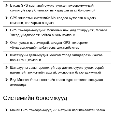
Бусад GPS компаний суурилуулсан төхөөрөмжүүдийг
солихгүйгээр үйлчилгээг нь хариуцан авах боломжтой
GPS хяналтын системийг Монголдоо бүтээсэн анхдагч
компани, салбартаа анхдагч
GPS төхөөрөмжүүдийг Монголын нөхцөлд тохируулж, Монгол
Улсад үйлдвэрлэж байгаа анхны компани
Олон улсын нэр хүндтэй, шилдэг GPS төхөөрөмж
үйлдвэрлэгчдийн албан ёсны дистрибьютер
Шатахууны датчикуудыг Монгол Улсад үйлдвэрлэж байгаа
цорын ганц компани
Шатахууны савыг цоолохгүйгээр датчик суурилуулах өөрийн
патенттэй, зохиогчийн эрхтэй, экспортын бүтээгдэхүүнтэй
Бид Монгол Улсын хөгжлийн төлөө зүрх сэтгэлээ зориулан
ажилладаг
Системийн боломжууд
Манай GPS төхөөрөмжүүд 2-3 метрийн нарийвчлалтай заана