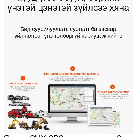
үнэтэй цэнэтэй зүйлсээ хяна
Бид суурилуулалт, сургалт ба засвар
үйлчилгээг үнэ төлбөргүй хариуцаж хийнэ