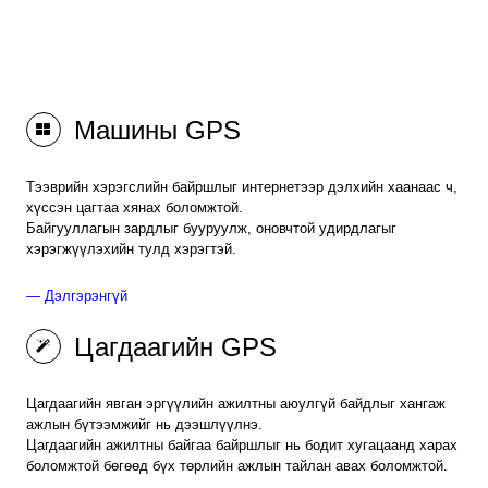
Машины GPS
Тээврийн хэрэгслийн байршлыг интернетээр дэлхийн хаанаас ч,
хүссэн цагтаа хянах боломжтой.
Байгууллагын зардлыг бууруулж, оновчтой удирдлагыг
хэрэгжүүлэхийн тулд хэрэгтэй.
— Дэлгэрэнгүй
Цагдаагийн GPS
Цагдаагийн явган эргүүлийн ажилтны аюулгүй байдлыг хангаж
ажлын бүтээмжийг нь дээшлүүлнэ.
Цагдаагийн ажилтны байгаа байршлыг нь бодит хугацаанд харах
боломжтой бөгөөд бүх төрлийн ажлын тайлан авах боломжтой.