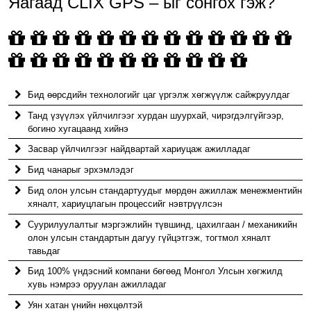
Яагаад CLIX GPS – ыг сонгох гэж?
Бид өөрсдийн технологийг цаг үргэлж хөгжүүлж сайжруулдаг
Танд үзүүлэх үйлчилгээг хурдан шуурхай, чирэгдэлгүйгээр,
богино хугацаанд хийнэ
Засвар үйлчилгээг найдвартай хариуцаж ажилладаг
Бид чанарыг эрхэмлэдэг
Бид олон улсын стандартуудыг мөрдөн ажиллаж менежментийн
хяналт, хариуцлагын процессийг нэвтрүүлсэн
Суурилуулалтыг мэргэжлийн түвшинд, цахилгаан / механикийн
олон улсын стандартын дагуу гүйцэтгэж, тогтмол хяналт
тавьдаг
Бид 100% үндэсний компани бөгөөд Монгол Улсын хөгжилд
хувь нэмрээ оруулан ажилладаг
Уян хатан үнийн нөхцөлтэй