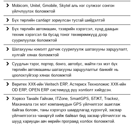
Mobicom, Unitel, Gmobile, Skytel аль нэг сүлжээг сонгон
үйлчлүүлэх боломжтой
Бүх төрлийн салбарт зориулсан тусгай шийдэлтэй
Бүх төрлийн автомашин, тээврийн хэрэгсэл, хүнд даацын
техник хэрэгсэл ба бусад тоног төхөөрөмжүүд дээр
суурилуулах боломжтой
Шатахууны нэмэлт датчик суурилуулж шатахууны зарцуулалт,
хулгайг хянах боломжтой
Суудлын тэрэг, портер, бонго, автобус, майти гэх мэт бүх
төрлийн автомашины шатахууны зарцуулалтыг банкийг нь
цоолохгүйгээр хянах боломжтой
Веритех ХХК-ийн Veritech ERP, Астериск Техноложис ХХК-ийн
OD ERP, OPEN ERP системүүд рүү холболт хийгдсэн.
Хэрвээ Танайх Гайхам, ITZone, SmartGPS, БТЖТ, Trackez,
Махачкала гэх мэт компаниудын GPS үйлчилгээг ашиглаж
байгаа боловч, таны хэрэгцээ шаардлагад хүрэхгүй, засвар
үйлчилгээгээ чанаргүй хийж байвал бид засвар үйлчилгээг нь
шууд хариуцан авч өөрийн програмд холбох боломжтой.