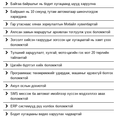
Байгаа байршлыг нь бодит хугацаанд шууд харуулна
Байршил нь 10 секунд тутам автоматаар шинэчлэгдэж
харагдана
Гар утаснаас хянах зориулалтын Мобайл хувилбартай
Аялсан замын маршрутыг архивлан тоглуулж үзэх боломжтой
Зогсолт хийсэн газруудыг зогссон цаг хугацаатай нь хамт үзэх
боломжтой
Түлшний зарцуулалт, хулгай, мото-цагийн гэх мэт 20 төрлийн
тайлантай
Цагийн бүртгэл хийх боломжтой
Программаас төхөөрөмжийг удирдаж, машиныг идэвхгүй болгох
боломжтой
Аюул ослын дохиотой
SMS мессэж ба автомат имэйлээр хүссэн мэдээллээ авах
боломжтой
ERP системүүд рүү холбох боломжтой
Бодит хугацааны видео харуулах чадвартай