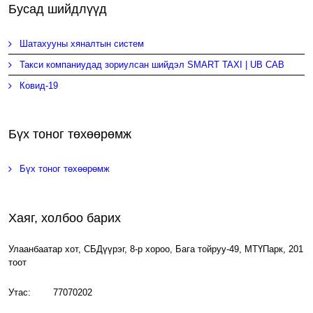
Бусад шийдлүүд
Шатахууны хяналтын систем
Такси компаниудад зориулсан шийдэл SMART TAXI | UB CAB
Ковид-19
Бүх тоног төхөөрөмж
Бүх тоног төхөөрөмж
Хаяг, холбоо барих
Улаанбаатар хот, СБДүүрэг, 8-р хороо, Бага тойруу-49, МТҮПарк, 201
тоот
Утас: 77070202