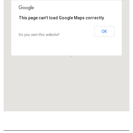
This page can't load Google Maps correctly.
OK
Do you own this website?