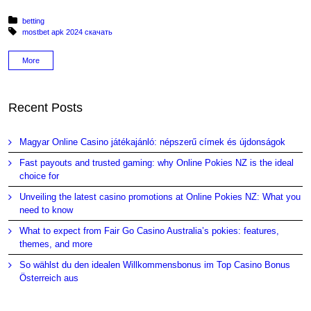
Posted in:
betting
Tagged with:
mostbet apk 2024 скачать
More
Recent Posts
Magyar Online Casino játékajánló: népszerű címek és újdonságok
Fast payouts and trusted gaming: why Online Pokies NZ is the ideal
choice for
Unveiling the latest casino promotions at Online Pokies NZ: What you
need to know
What to expect from Fair Go Casino Australia’s pokies: features,
themes, and more
So wählst du den idealen Willkommensbonus im Top Casino Bonus
Österreich aus