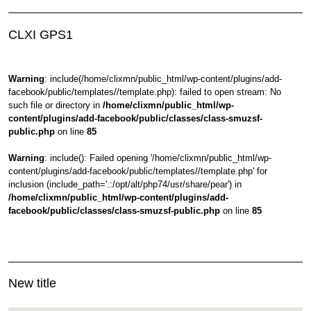
CLXI GPS1
Warning
: include(/home/clixmn/public_html/wp-content/plugins/add-
facebook/public/templates//template.php): failed to open stream: No
such file or directory in
/home/clixmn/public_html/wp-
content/plugins/add-facebook/public/classes/class-smuzsf-
public.php
on line
85
Warning
: include(): Failed opening '/home/clixmn/public_html/wp-
content/plugins/add-facebook/public/templates//template.php' for
inclusion (include_path='.:/opt/alt/php74/usr/share/pear') in
/home/clixmn/public_html/wp-content/plugins/add-
facebook/public/classes/class-smuzsf-public.php
on line
85
New title