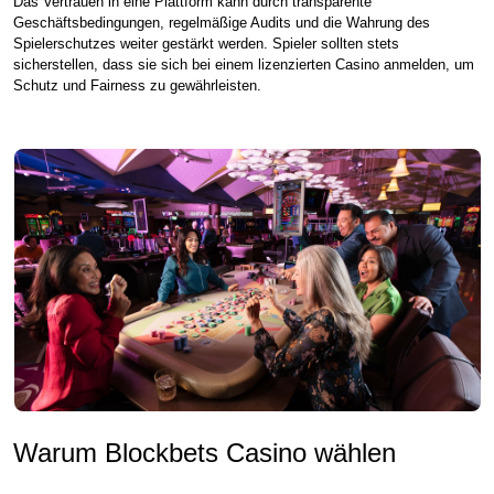
Das Vertrauen in eine Plattform kann durch transparente
Geschäftsbedingungen, regelmäßige Audits und die Wahrung des
Spielerschutzes weiter gestärkt werden. Spieler sollten stets
sicherstellen, dass sie sich bei einem lizenzierten Casino anmelden, um
Schutz und Fairness zu gewährleisten.
Warum Blockbets Casino wählen