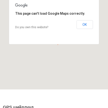
OK
Do you own this website?
This page can't load Google Maps correctly.
OK
Do you own this website?
GPS шийдлүүд