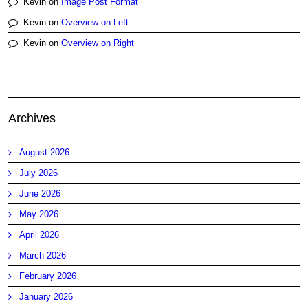
Kevin
on
Image Post Format
Kevin
on
Overview on Left
Kevin
on
Overview on Right
Archives
August 2026
July 2026
June 2026
May 2026
April 2026
March 2026
February 2026
January 2026