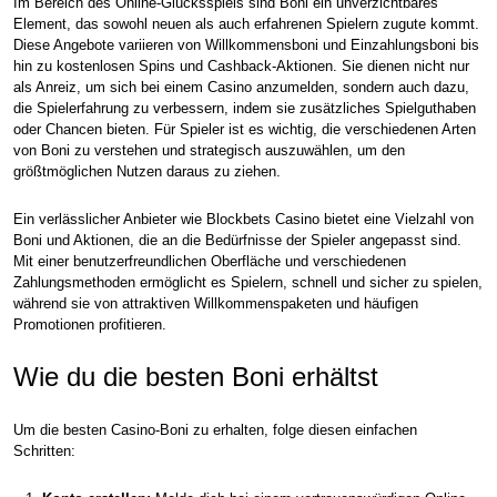
Im Bereich des Online-Glücksspiels sind Boni ein unverzichtbares
Element, das sowohl neuen als auch erfahrenen Spielern zugute kommt.
Diese Angebote variieren von Willkommensboni und Einzahlungsboni bis
hin zu kostenlosen Spins und Cashback-Aktionen. Sie dienen nicht nur
als Anreiz, um sich bei einem Casino anzumelden, sondern auch dazu,
die Spielerfahrung zu verbessern, indem sie zusätzliches Spielguthaben
oder Chancen bieten. Für Spieler ist es wichtig, die verschiedenen Arten
von Boni zu verstehen und strategisch auszuwählen, um den
größtmöglichen Nutzen daraus zu ziehen.
Ein verlässlicher Anbieter wie Blockbets Casino bietet eine Vielzahl von
Boni und Aktionen, die an die Bedürfnisse der Spieler angepasst sind.
Mit einer benutzerfreundlichen Oberfläche und verschiedenen
Zahlungsmethoden ermöglicht es Spielern, schnell und sicher zu spielen,
während sie von attraktiven Willkommenspaketen und häufigen
Promotionen profitieren.
Wie du die besten Boni erhältst
Um die besten Casino-Boni zu erhalten, folge diesen einfachen
Schritten: