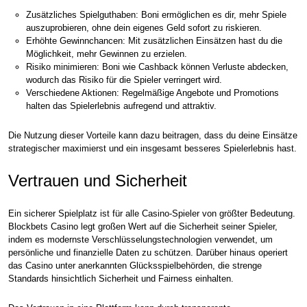
Zusätzliches Spielguthaben: Boni ermöglichen es dir, mehr Spiele
auszuprobieren, ohne dein eigenes Geld sofort zu riskieren.
Erhöhte Gewinnchancen: Mit zusätzlichen Einsätzen hast du die
Möglichkeit, mehr Gewinnen zu erzielen.
Risiko minimieren: Boni wie Cashback können Verluste abdecken,
wodurch das Risiko für die Spieler verringert wird.
Verschiedene Aktionen: Regelmäßige Angebote und Promotions
halten das Spielerlebnis aufregend und attraktiv.
Die Nutzung dieser Vorteile kann dazu beitragen, dass du deine Einsätze
strategischer maximierst und ein insgesamt besseres Spielerlebnis hast.
Vertrauen und Sicherheit
Ein sicherer Spielplatz ist für alle Casino-Spieler von größter Bedeutung.
Blockbets Casino legt großen Wert auf die Sicherheit seiner Spieler,
indem es modernste Verschlüsselungstechnologien verwendet, um
persönliche und finanzielle Daten zu schützen. Darüber hinaus operiert
das Casino unter anerkannten Glücksspielbehörden, die strenge
Standards hinsichtlich Sicherheit und Fairness einhalten.