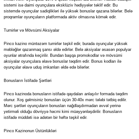
sistemi isə daimi oyunçulara eksklüziv hədiyyələr təklif edir. Bu
sistemdə oyunçular sadiqlikləri ilə yüksək bonuslar qazana bilərlər. Belə
proqramlar oyunçuların platformada aktiv olmasına kömək edir.
Turnirlər və Mövsümi Aksiyalar
Pinco kazino müntəzəm turnirlər təşkil edir, burada oyunçular yüksək
məbləğlər qazanmaq şansı əldə edirlər. Belə aksiyalar əsasən populyar
oyunlar ətrafında keçirilir. Bundan başqa promokodlar və mövsümi
aksiyalar oyunçulara əlavə bonuslar təqdim edir. Bonus kodları ilə
oyunçular əlavə uduş imkanları əldə edə bilərlər.
Bonusların İstifadə Şərtləri
Pinco kazinoda bonusların istifadə qaydaları anlaşılır formada təqdim
olunur. Xoş gəlmisiniz bonusları üçün 30-40x mərc tələbi tətbiq edilir.
Mərc şərtləri oyunçuların bonusları nağdlaşdırmadan əvvəl yerinə
yetirməli olduğu dövriyyə həcmi kimi müəyyənləşdirilir. Bonusların
istifadə müddəti isə adətən bir həftə təşkil edir.
Pinco Kazinonun Üstünlükləri