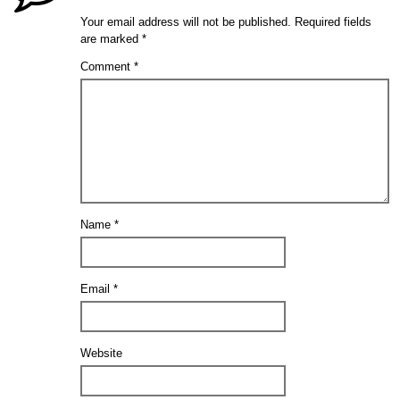
Your email address will not be published.
Required fields
are marked
*
Comment
*
Name
*
Email
*
Website