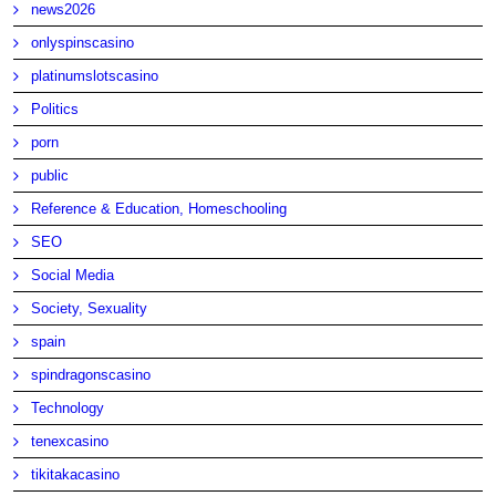
news2026
onlyspinscasino
platinumslotscasino
Politics
porn
public
Reference & Education, Homeschooling
SEO
Social Media
Society, Sexuality
spain
spindragonscasino
Technology
tenexcasino
tikitakacasino