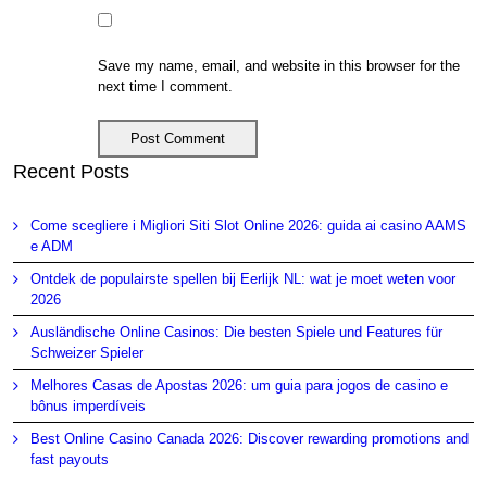
Save my name, email, and website in this browser for the
next time I comment.
Recent Posts
Come scegliere i Migliori Siti Slot Online 2026: guida ai casino AAMS
e ADM
Ontdek de populairste spellen bij Eerlijk NL: wat je moet weten voor
2026
Ausländische Online Casinos: Die besten Spiele und Features für
Schweizer Spieler
Melhores Casas de Apostas 2026: um guia para jogos de casino e
bônus imperdíveis
Best Online Casino Canada 2026: Discover rewarding promotions and
fast payouts