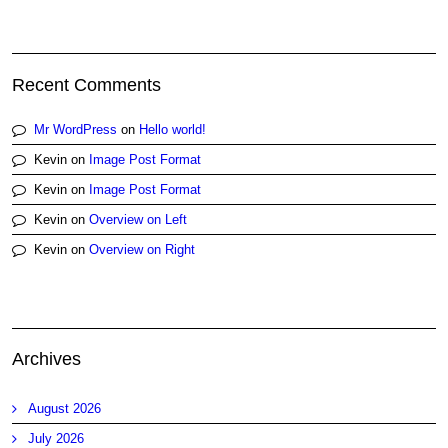
Recent Comments
Mr WordPress
on
Hello world!
Kevin
on
Image Post Format
Kevin
on
Image Post Format
Kevin
on
Overview on Left
Kevin
on
Overview on Right
Archives
August 2026
July 2026