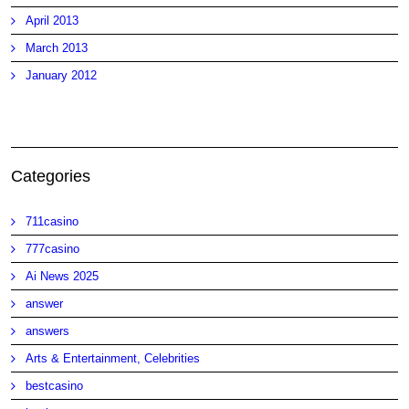
April 2013
March 2013
January 2012
Categories
711casino
777casino
Ai News 2025
answer
answers
Arts & Entertainment, Celebrities
bestcasino