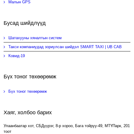
Малын GPS
Бусад шийдлүүд
Шатахууны хяналтын систем
Такси компаниудад зориулсан шийдэл SMART TAXI | UB CAB
Ковид-19
Бүх тоног төхөөрөмж
Бүх тоног төхөөрөмж
Хаяг, холбоо барих
Улаанбаатар хот, СБДүүрэг, 8-р хороо, Бага тойруу-49, МТҮПарк, 201
тоот