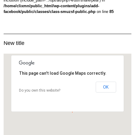
inclusion (include_path='.:/opt/alt/php74/usr/share/pear') in
/home/clixmn/public_html/wp-content/plugins/add-
facebook/public/classes/class-smuzsf-public.php
on line
85
New title
This page can't load Google Maps correctly.
OK
Do you own this website?