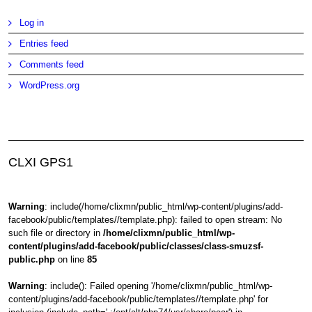
Log in
Entries feed
Comments feed
WordPress.org
CLXI GPS1
Warning
: include(/home/clixmn/public_html/wp-content/plugins/add-
facebook/public/templates//template.php): failed to open stream: No
such file or directory in
/home/clixmn/public_html/wp-
content/plugins/add-facebook/public/classes/class-smuzsf-
public.php
on line
85
Warning
: include(): Failed opening '/home/clixmn/public_html/wp-
content/plugins/add-facebook/public/templates//template.php' for