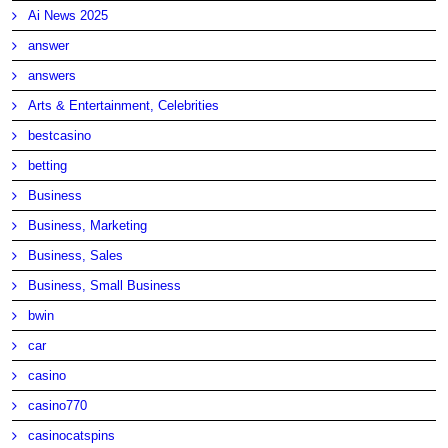
Ai News 2025
answer
answers
Arts & Entertainment, Celebrities
bestcasino
betting
Business
Business, Marketing
Business, Sales
Business, Small Business
bwin
car
casino
casino770
casinocatspins