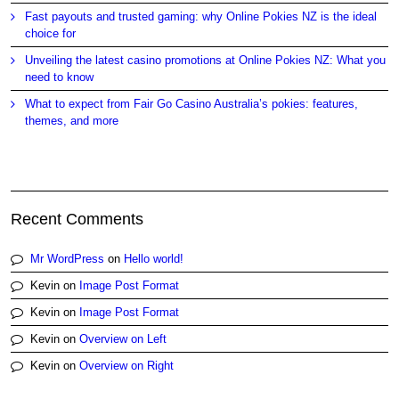
Fast payouts and trusted gaming: why Online Pokies NZ is the ideal
choice for
Unveiling the latest casino promotions at Online Pokies NZ: What you
need to know
What to expect from Fair Go Casino Australia’s pokies: features,
themes, and more
Recent Comments
Mr WordPress
on
Hello world!
Kevin
on
Image Post Format
Kevin
on
Image Post Format
Kevin
on
Overview on Left
Kevin
on
Overview on Right