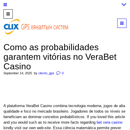
7700202,
89559964,
M
952223647
Como as probabilidades
garantem vitórias no VeraBet
Casino
September 14, 2025
by
clixmn_gps
0
A plataforma VeraBet Casino combina tecnologia moderna, jogos de alta
qualidade e foco no mercado brasileiro. Jogadores de todos os níveis se
beneficiam ao dominar conceitos probabilísticos. If you loved this article
and you would such as to receive more facts regarding
bet vera casino
kindly visit our own web-site. Essa ciência matemática permite prever