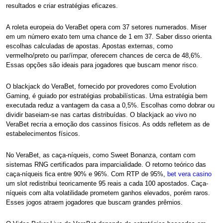
resultados e criar estratégias eficazes.
A roleta europeia do VeraBet opera com 37 setores numerados. Miser
em um número exato tem uma chance de 1 em 37. Saber disso orienta
escolhas calculadas de apostas. Apostas externas, como
vermelho/preto ou par/ímpar, oferecem chances de cerca de 48,6%.
Essas opções são ideais para jogadores que buscam menor risco.
O blackjack do VeraBet, fornecido por provedores como Evolution
Gaming, é guiado por estratégias probabilísticas. Uma estratégia bem
executada reduz a vantagem da casa a 0,5%. Escolhas como dobrar ou
dividir baseiam-se nas cartas distribuídas. O blackjack ao vivo no
VeraBet recria a emoção dos cassinos físicos. As odds refletem as de
estabelecimentos físicos.
No VeraBet, as caça-níqueis, como Sweet Bonanza, contam com
sistemas RNG certificados para imparcialidade. O retorno teórico das
caça-níqueis fica entre 90% e 96%. Com RTP de 95%,
bet vera casino
um slot redistribui teoricamente 95 reais a cada 100 apostados. Caça-
níqueis com alta volatilidade prometem ganhos elevados, porém raros.
Esses jogos atraem jogadores que buscam grandes prêmios.