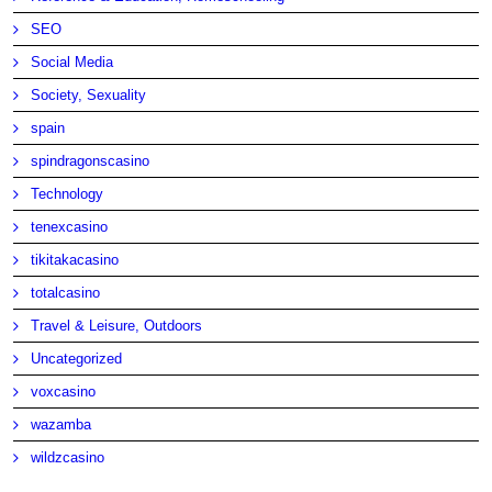
SEO
Social Media
Society, Sexuality
spain
spindragonscasino
Technology
tenexcasino
tikitakacasino
totalcasino
Travel & Leisure, Outdoors
Uncategorized
voxcasino
wazamba
wildzcasino