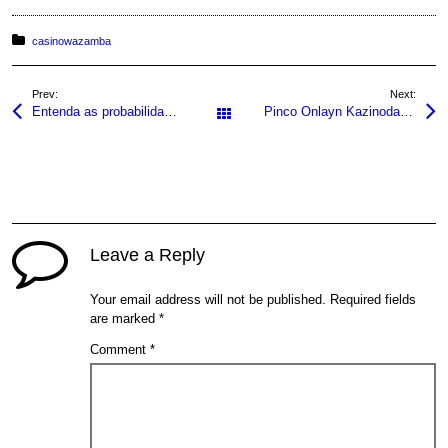
Posted in:
casinowazamba
Prev:
Next:
Entenda as probabilidades para otimizar sua experiência no F12BR Casino
Pinco Onlayn Kazinoda Xüsusi Təkliflər
All Posts
Leave a Reply
Your email address will not be published.
Required fields
are marked
*
Comment
*