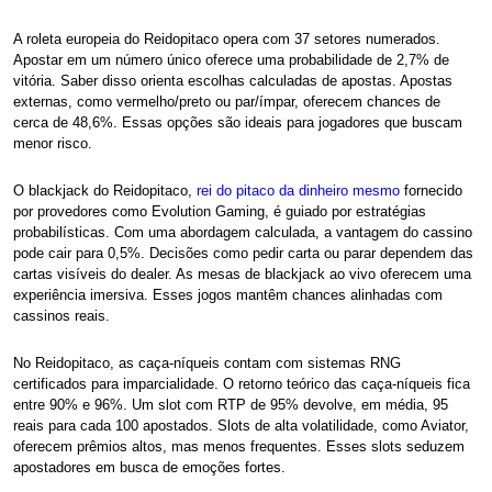
A roleta europeia do Reidopitaco opera com 37 setores numerados.
Apostar em um número único oferece uma probabilidade de 2,7% de
vitória. Saber disso orienta escolhas calculadas de apostas. Apostas
externas, como vermelho/preto ou par/ímpar, oferecem chances de
cerca de 48,6%. Essas opções são ideais para jogadores que buscam
menor risco.
O blackjack do Reidopitaco,
rei do pitaco da dinheiro mesmo
fornecido
por provedores como Evolution Gaming, é guiado por estratégias
probabilísticas. Com uma abordagem calculada, a vantagem do cassino
pode cair para 0,5%. Decisões como pedir carta ou parar dependem das
cartas visíveis do dealer. As mesas de blackjack ao vivo oferecem uma
experiência imersiva. Esses jogos mantêm chances alinhadas com
cassinos reais.
No Reidopitaco, as caça-níqueis contam com sistemas RNG
certificados para imparcialidade. O retorno teórico das caça-níqueis fica
entre 90% e 96%. Um slot com RTP de 95% devolve, em média, 95
reais para cada 100 apostados. Slots de alta volatilidade, como Aviator,
oferecem prêmios altos, mas menos frequentes. Esses slots seduzem
apostadores em busca de emoções fortes.