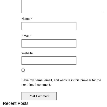
Name
*
Email
*
Website
Save my name, email, and website in this browser for the
next time I comment.
Recent Posts