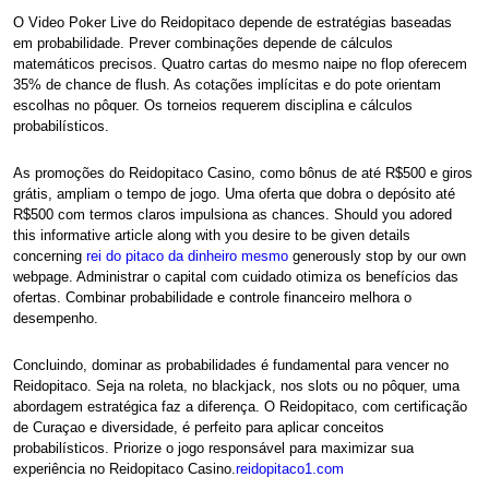
O Video Poker Live do Reidopitaco depende de estratégias baseadas
em probabilidade. Prever combinações depende de cálculos
matemáticos precisos. Quatro cartas do mesmo naipe no flop oferecem
35% de chance de flush. As cotações implícitas e do pote orientam
escolhas no pôquer. Os torneios requerem disciplina e cálculos
probabilísticos.
As promoções do Reidopitaco Casino, como bônus de até R$500 e giros
grátis, ampliam o tempo de jogo. Uma oferta que dobra o depósito até
R$500 com termos claros impulsiona as chances. Should you adored
this informative article along with you desire to be given details
concerning
rei do pitaco da dinheiro mesmo
generously stop by our own
webpage. Administrar o capital com cuidado otimiza os benefícios das
ofertas. Combinar probabilidade e controle financeiro melhora o
desempenho.
Concluindo, dominar as probabilidades é fundamental para vencer no
Reidopitaco. Seja na roleta, no blackjack, nos slots ou no pôquer, uma
abordagem estratégica faz a diferença. O Reidopitaco, com certificação
de Curaçao e diversidade, é perfeito para aplicar conceitos
probabilísticos. Priorize o jogo responsável para maximizar sua
experiência no Reidopitaco Casino.
reidopitaco1.com