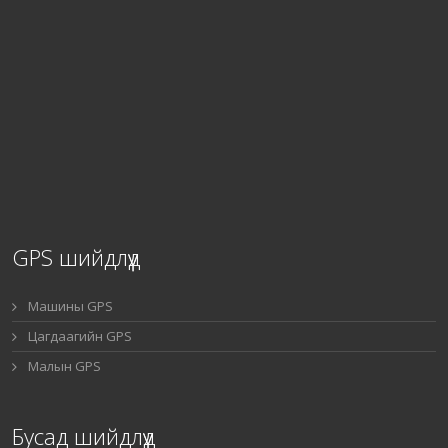
GPS шийдлүүд
Машины GPS
Цагдаагийн GPS
Малын GPS
Бусад шийдлүүд