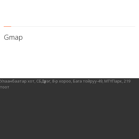
Gmap
Улаанбаатар хот, СБДүүрэг, 8-р хороо, Бага тойруу-49, МТҮПарк, 219
тоот