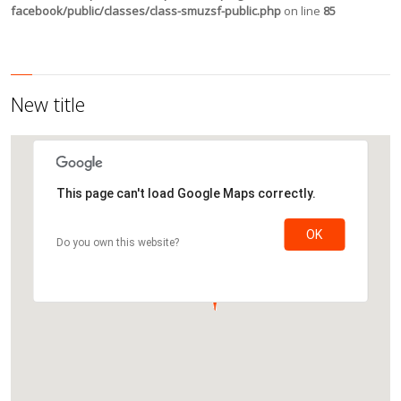
facebook/public/classes/class-smuzsf-public.php
on line
85
New title
This page can't load Google Maps correctly.
OK
Do you own this website?