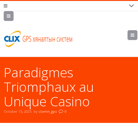
7700202,
89559964,
952223647
Paradigmes
Triomphaux au
Unique Casino
October 15, 2025
by
clixmn_gps
0