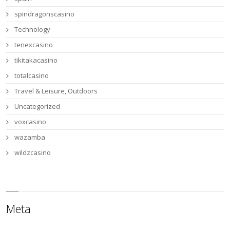
spindragonscasino
Technology
tenexcasino
tikitakacasino
totalcasino
Travel & Leisure, Outdoors
Uncategorized
voxcasino
wazamba
wildzcasino
Meta