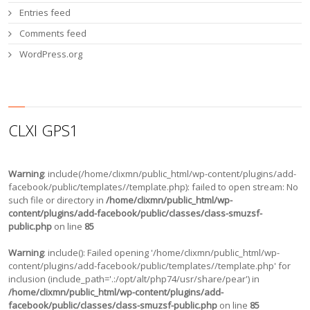
Entries feed
Comments feed
WordPress.org
CLXI GPS1
Warning
: include(/home/clixmn/public_html/wp-content/plugins/add-
facebook/public/templates//template.php): failed to open stream: No
such file or directory in
/home/clixmn/public_html/wp-
content/plugins/add-facebook/public/classes/class-smuzsf-
public.php
on line
85
Warning
: include(): Failed opening '/home/clixmn/public_html/wp-
content/plugins/add-facebook/public/templates//template.php' for
inclusion (include_path='.:/opt/alt/php74/usr/share/pear') in
/home/clixmn/public_html/wp-content/plugins/add-
facebook/public/classes/class-smuzsf-public.php
on line
85