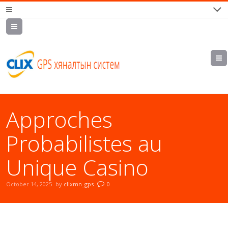
7700202,
89559964,
952223647
Approches
Probabilistes au
Unique Casino
October 14, 2025
by
clixmn_gps
0