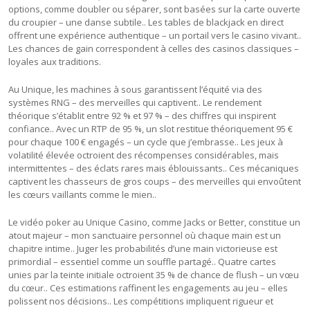
options, comme doubler ou séparer, sont basées sur la carte ouverte
du croupier – une danse subtile.. Les tables de blackjack en direct
offrent une expérience authentique – un portail vers le casino vivant..
Les chances de gain correspondent à celles des casinos classiques –
loyales aux traditions.
Au Unique, les machines à sous garantissent l’équité via des
systèmes RNG – des merveilles qui captivent.. Le rendement
théorique s’établit entre 92 % et 97 % – des chiffres qui inspirent
confiance.. Avec un RTP de 95 %, un slot restitue théoriquement 95 €
pour chaque 100 € engagés – un cycle que j’embrasse.. Les jeux à
volatilité élevée octroient des récompenses considérables, mais
intermittentes – des éclats rares mais éblouissants.. Ces mécaniques
captivent les chasseurs de gros coups – des merveilles qui envoûtent
les cœurs vaillants comme le mien..
Le vidéo poker au Unique Casino, comme Jacks or Better, constitue un
atout majeur – mon sanctuaire personnel où chaque main est un
chapitre intime.. Juger les probabilités d’une main victorieuse est
primordial – essentiel comme un souffle partagé.. Quatre cartes
unies par la teinte initiale octroient 35 % de chance de flush – un vœu
du cœur.. Ces estimations raffinent les engagements au jeu – elles
polissent nos décisions.. Les compétitions impliquent rigueur et