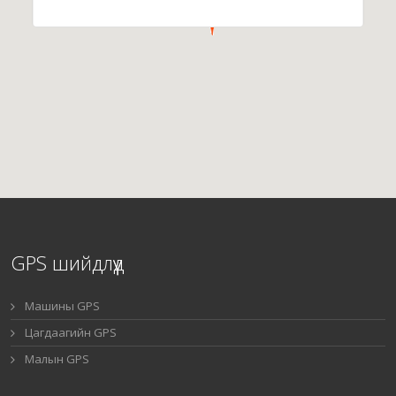
GPS шийдлүүд
Машины GPS
Цагдаагийн GPS
Малын GPS