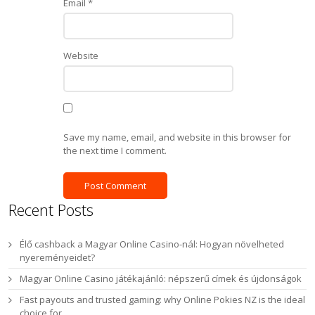
Email
*
Website
Save my name, email, and website in this browser for
the next time I comment.
Recent Posts
Élő cashback a Magyar Online Casino-nál: Hogyan növelheted
nyereményeidet?
Magyar Online Casino játékajánló: népszerű címek és újdonságok
Fast payouts and trusted gaming: why Online Pokies NZ is the ideal
choice for