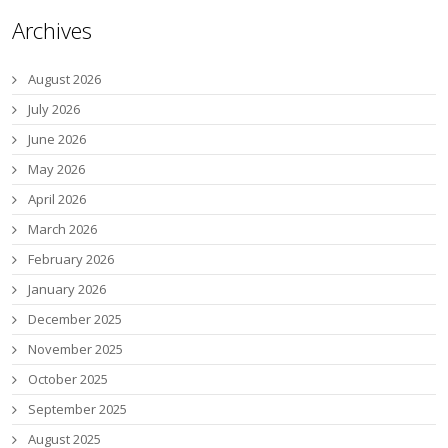
Archives
August 2026
July 2026
June 2026
May 2026
April 2026
March 2026
February 2026
January 2026
December 2025
November 2025
October 2025
September 2025
August 2025