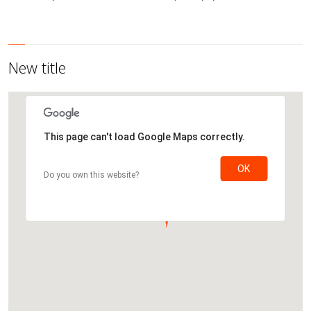
New title
This page can't load Google Maps correctly.
OK
Do you own this website?