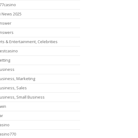
77casino
i News 2025
nswer
nswers
rts & Entertainment, Celebrities
estcasino
etting
usiness
usiness, Marketing
usiness, Sales
usiness, Small Business
win
ar
asino
asino770