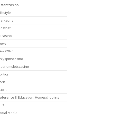
nstantcasino
ifestyle
arketing
ostbet
1casino
ews
ews2026
nlyspinscasino
latinumslotscasino
olitics
orn
ublic
eference & Education, Homeschooling
EO
ocial Media