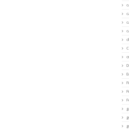
c
c
c
c
c
C
c
D
E
F
F
F
g
g
g