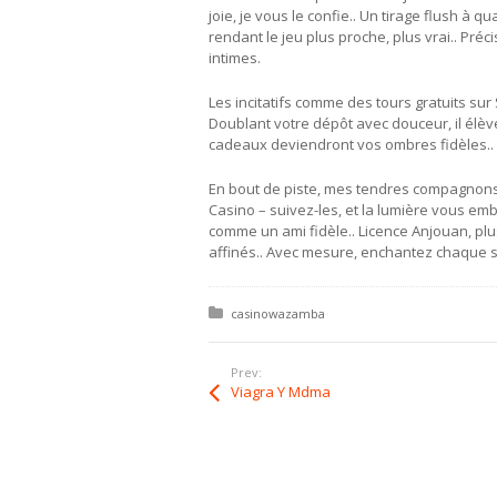
joie, je vous le confie.. Un tirage flush à qu
rendant le jeu plus proche, plus vrai.. Pré
intimes.
Les incitatifs comme des tours gratuits su
Doublant votre dépôt avec douceur, il élèv
cadeaux deviendront vos ombres fidèles.. A
En bout de piste, mes tendres compagnons, 
Casino – suivez-les, et la lumière vous em
comme un ami fidèle.. Licence Anjouan, plus 
affinés.. Avec mesure, enchantez chaque sou
Posted in:
casinowazamba
Prev:
Viagra Y Mdma