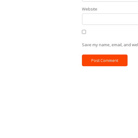
Website
Save my name, email, and webs