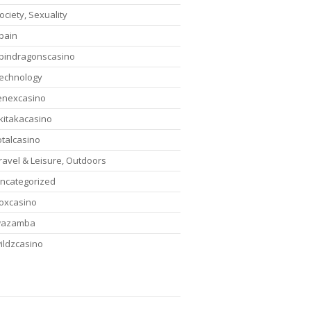
ociety, Sexuality
pain
pindragonscasino
echnology
enexcasino
ikitakacasino
otalcasino
ravel & Leisure, Outdoors
ncategorized
oxcasino
wazamba
ildzcasino