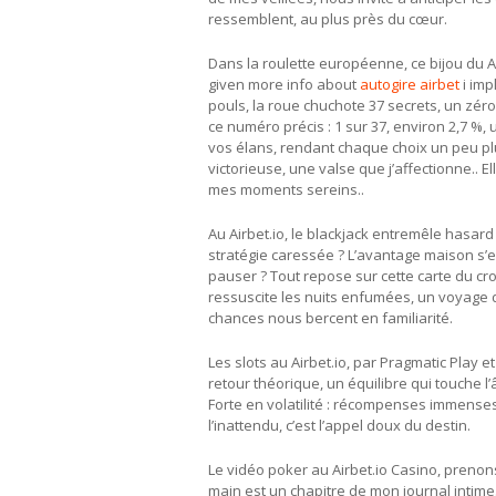
ressemblent, au plus près du cœur.
Dans la roulette européenne, ce bijou du Ai
given more info about
autogire airbet
i imp
pouls, la roue chuchote 37 secrets, un zéro
ce numéro précis : 1 sur 37, environ 2,7 %, 
vos élans, rendant chaque choix un peu plu
victorieuse, une valse que j’affectionne..
mes moments sereins..
Au Airbet.io, le blackjack entremêle hasard
stratégie caressée ? L’avantage maison s’eff
pauser ? Tout repose sur cette carte du crou
ressuscite les nuits enfumées, un voyage 
chances nous bercent en familiarité.
Les slots au Airbet.io, par Pragmatic Play e
retour théorique, un équilibre qui touche l
Forte en volatilité : récompenses immenses
l’inattendu, c’est l’appel doux du destin.
Le vidéo poker au Airbet.io Casino, preno
main est un chapitre de mon journal intime..