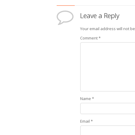
Leave a Reply
Your email address will not b
Comment
*
Name
*
Email
*