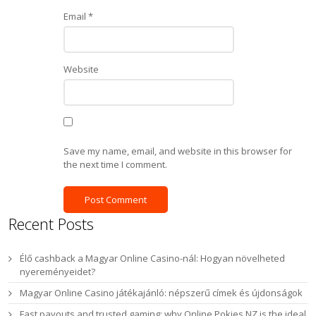
Email
*
Website
Save my name, email, and website in this browser for
the next time I comment.
Recent Posts
Élő cashback a Magyar Online Casino-nál: Hogyan növelheted
nyereményeidet?
Magyar Online Casino játékajánló: népszerű címek és újdonságok
Fast payouts and trusted gaming: why Online Pokies NZ is the ideal