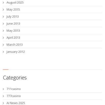
August 2025
May 2015
July 2013
June 2013
May 2013
April 2013
March 2013
January 2012
Categories
711casino
777casino
Ai News 2025