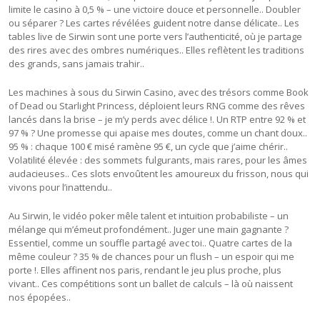
limite le casino à 0,5 % – une victoire douce et personnelle.. Doubler
ou séparer ? Les cartes révélées guident notre danse délicate.. Les
tables live de Sirwin sont une porte vers l’authenticité, où je partage
des rires avec des ombres numériques.. Elles reflètent les traditions
des grands, sans jamais trahir..
Les machines à sous du Sirwin Casino, avec des trésors comme Book
of Dead ou Starlight Princess, déploient leurs RNG comme des rêves
lancés dans la brise – je m’y perds avec délice !. Un RTP entre 92 % et
97 % ? Une promesse qui apaise mes doutes, comme un chant doux..
95 % : chaque 100 € misé ramène 95 €, un cycle que j’aime chérir..
Volatilité élevée : des sommets fulgurants, mais rares, pour les âmes
audacieuses.. Ces slots envoûtent les amoureux du frisson, nous qui
vivons pour l’inattendu..
Au Sirwin, le vidéo poker mêle talent et intuition probabiliste – un
mélange qui m’émeut profondément.. Juger une main gagnante ?
Essentiel, comme un souffle partagé avec toi.. Quatre cartes de la
même couleur ? 35 % de chances pour un flush – un espoir qui me
porte !. Elles affinent nos paris, rendant le jeu plus proche, plus
vivant.. Ces compétitions sont un ballet de calculs – là où naissent
nos épopées..