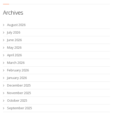
Archives
August 2026
July 2026
June 2026
May 2026
April 2026
March 2026
February 2026
January 2026
December 2025
November 2025
October 2025
September 2025