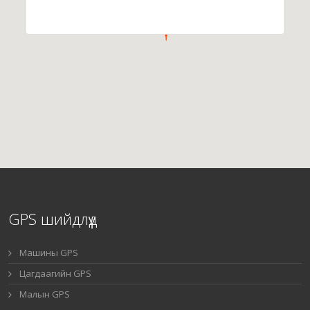
GPS шийдлүүд
Машины GPS
Цагдаагийн GPS
Малын GPS