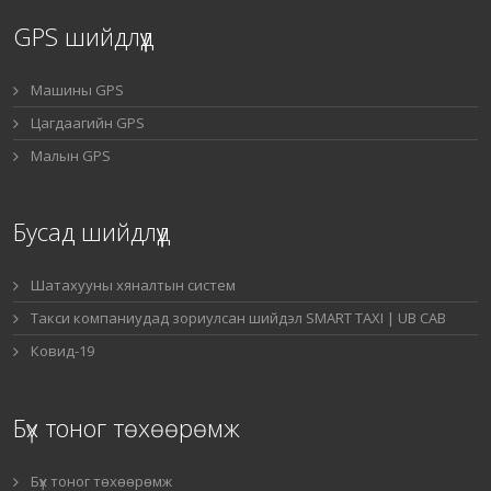
GPS шийдлүүд
Машины GPS
Цагдаагийн GPS
Малын GPS
Бусад шийдлүүд
Шатахууны хяналтын систем
Такси компаниудад зориулсан шийдэл SMART TAXI | UB CAB
Ковид-19
Бүх тоног төхөөрөмж
Бүх тоног төхөөрөмж