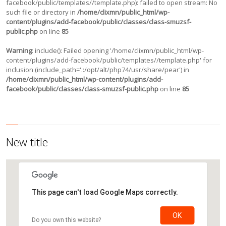
facebook/public/templates//template.php): failed to open stream: No
such file or directory in
/home/clixmn/public_html/wp-
content/plugins/add-facebook/public/classes/class-smuzsf-
public.php
on line
85
Warning
: include(): Failed opening '/home/clixmn/public_html/wp-
content/plugins/add-facebook/public/templates//template.php' for
inclusion (include_path='.:/opt/alt/php74/usr/share/pear') in
/home/clixmn/public_html/wp-content/plugins/add-
facebook/public/classes/class-smuzsf-public.php
on line
85
New title
This page can't load Google Maps correctly.
OK
Do you own this website?