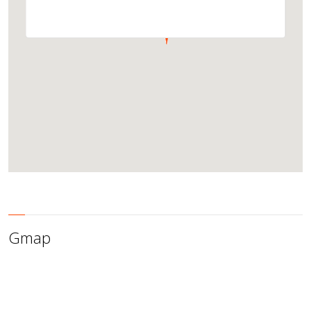
Gmap
This page can't load Google Maps correctly.