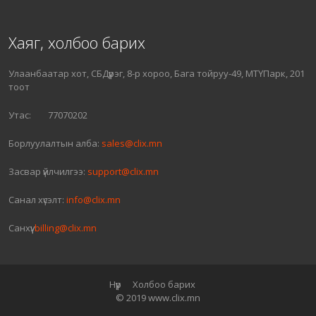
Хаяг, холбоо барих
Улаанбаатар хот, СБДүүрэг, 8-р хороо, Бага тойруу-49, МТҮПарк, 201
тоот
Утас: 77070202
Борлуулалтын алба:
sales@clix.mn
Засвар үйлчилгээ:
support@clix.mn
Санал хүсэлт:
info@clix.mn
Санхүү:
billing@clix.mn
Нүүр
Холбоо барих
© 2019 www.clix.mn