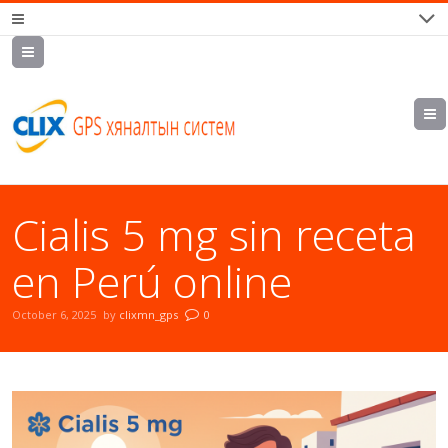
7700202,
89559964,
952223647
Cialis 5 mg sin receta
en Perú online
October 6, 2025
by
clixmn_gps
0