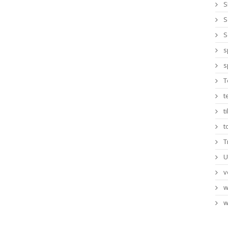
S
S
S
s
s
T
t
t
t
T
U
v
w