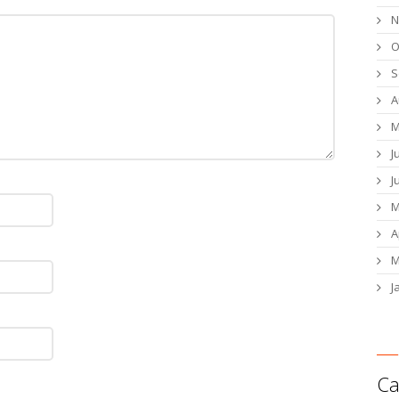
N
O
S
A
M
J
J
M
A
M
J
Ca