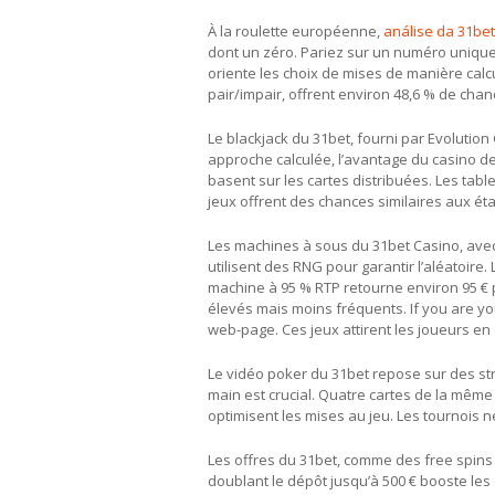
À la roulette européenne,
análise da 31bet
dont un zéro. Pariez sur un numéro unique 
oriente les choix de mises de manière cal
pair/impair, offrent environ 48,6 % de cha
Le blackjack du 31bet, fourni par Evolution
approche calculée, l’avantage du casino de
basent sur les cartes distribuées. Les tabl
jeux offrent des chances similaires aux ét
Les machines à sous du 31bet Casino, avec
utilisent des RNG pour garantir l’aléatoire.
machine à 95 % RTP retourne environ 95 € po
élevés mais moins fréquents. If you are yo
web-page. Ces jeux attirent les joueurs en
Le vidéo poker du 31bet repose sur des str
main est crucial. Quatre cartes de la même
optimisent les mises au jeu. Les tournois né
Les offres du 31bet, comme des free spins
doublant le dépôt jusqu’à 500 € booste les