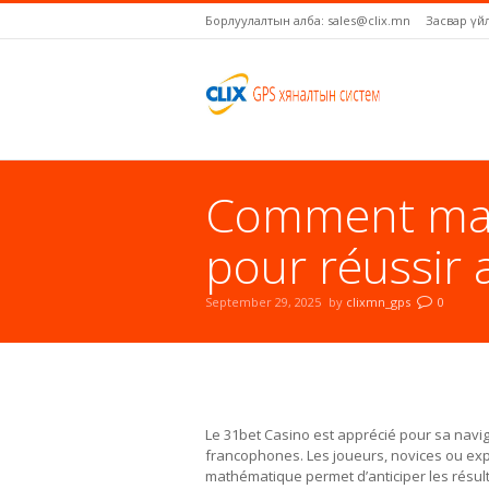
Борлуулалтын алба: sales@clix.mn
Засвар үй
Comment maîtr
pour réussir 
September 29, 2025
by
clixmn_gps
0
You are here:
Le 31bet Casino est apprécié pour sa navig
francophones. Les joueurs, novices ou expe
mathématique permet d’anticiper les résult