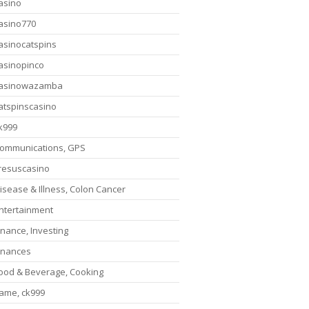
asino
asino770
asinocatspins
asinopinco
asinowazamba
atspinscasino
k999
ommunications, GPS
resuscasino
isease & Illness, Colon Cancer
ntertainment
inance, Investing
inances
ood & Beverage, Cooking
ame, ck999