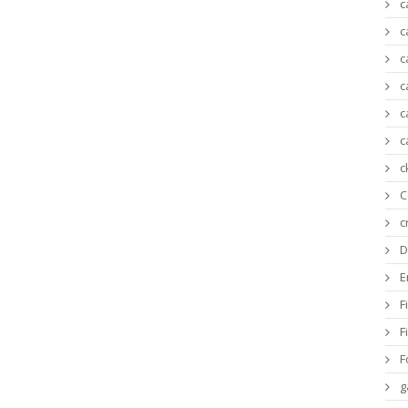
c
c
c
c
c
c
c
C
c
D
E
F
F
F
g