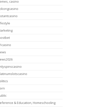
emes, casino
okongcasino
nstantcasino
ifestyle
arketing
ostbet
1casino
ews
ews2026
nlyspinscasino
latinumslotscasino
olitics
orn
ublic
eference & Education, Homeschooling