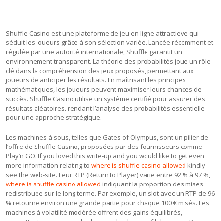
Shuffle Casino est une plateforme de jeu en ligne attractieve qui
séduit les joueurs grâce à son sélection variée. Lancée récemment et
régulée par une autorité internationale, Shuffle garantit un
environnement transparent. La théorie des probabilités joue un rôle
clé dans la compréhension des jeux proposés, permettant aux
joueurs de anticiper les résultats. En maîtrisant les principes
mathématiques, les joueurs peuvent maximiser leurs chances de
succès. Shuffle Casino utilise un système certifié pour assurer des
résultats aléatoires, rendant l’analyse des probabilités essentielle
pour une approche stratégique.
Les machines à sous, telles que Gates of Olympus, sont un pilier de
l’offre de Shuffle Casino, proposées par des fournisseurs comme
Play’n GO. If you loved this write-up and you would like to get even
more information relating to
where is shuffle casino allowed
kindly
see the web-site. Leur RTP (Return to Player) varie entre 92 % à 97 %,
where is shuffle casino allowed
indiquant la proportion des mises
redistribuée sur le long terme. Par exemple, un slot avec un RTP de 96
% retourne environ une grande partie pour chaque 100 € misés. Les
machines à volatilité modérée offrent des gains équilibrés,