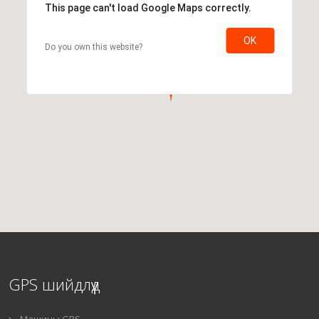
This page can't load Google Maps correctly.
OK
Do you own this website?
GPS шийдлүүд