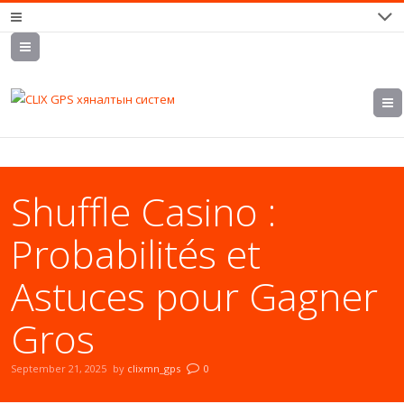
7700202,
89559964,
952223647
Shuffle Casino :
Probabilités et
Astuces pour Gagner
Gros
September 21, 2025
by
clixmn_gps
0