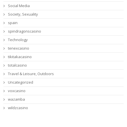
Social Media
Society, Sexuality
spain
spindragonscasino
Technology
tenexcasino
tikitakacasino
totalcasino
Travel & Leisure, Outdoors
Uncategorized
voxcasino
wazamba
wildzcasino