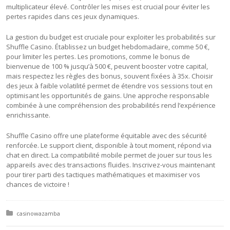
multiplicateur élevé. Contrôler les mises est crucial pour éviter les
pertes rapides dans ces jeux dynamiques.
La gestion du budget est cruciale pour exploiter les probabilités sur
Shuffle Casino. Établissez un budget hebdomadaire, comme 50 €,
pour limiter les pertes. Les promotions, comme le bonus de
bienvenue de 100 % jusqu’à 500 €, peuvent booster votre capital,
mais respectez les règles des bonus, souvent fixées à 35x. Choisir
des jeux à faible volatilité permet de étendre vos sessions tout en
optimisant les opportunités de gains. Une approche responsable
combinée à une compréhension des probabilités rend l’expérience
enrichissante.
Shuffle Casino offre une plateforme équitable avec des sécurité
renforcée. Le support client, disponible à tout moment, répond via
chat en direct. La compatibilité mobile permet de jouer sur tous les
appareils avec des transactions fluides. Inscrivez-vous maintenant
pour tirer parti des tactiques mathématiques et maximiser vos
chances de victoire !
Posted in:
casinowazamba