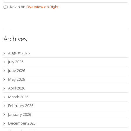
Kevin
on
Overview on Right
Archives
August 2026
July 2026
June 2026
May 2026
April 2026
March 2026
February 2026
January 2026
December 2025