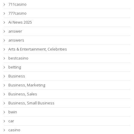
711casino
777casino
Ai News 2025
answer
answers
Arts & Entertainment, Celebrities
bestcasino
betting
Business
Business, Marketing
Business, Sales
Business, Small Business
bwin
car
casino