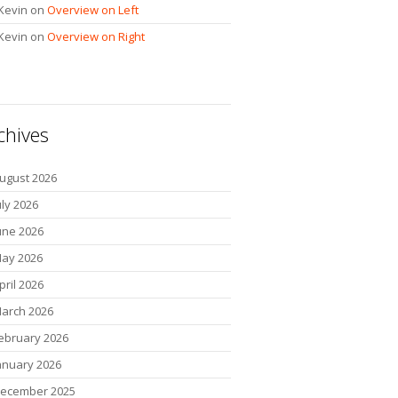
Kevin
on
Overview on Left
Kevin
on
Overview on Right
chives
ugust 2026
uly 2026
une 2026
ay 2026
pril 2026
arch 2026
ebruary 2026
anuary 2026
ecember 2025