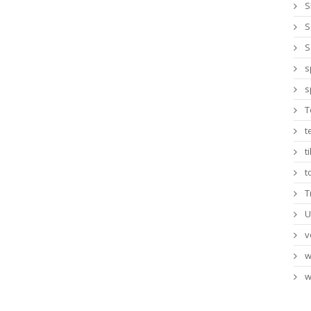
S
S
S
s
s
T
t
t
t
T
U
v
w