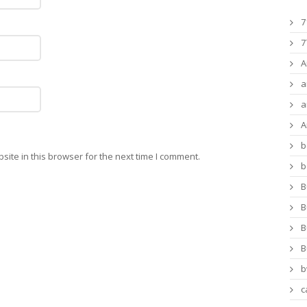
7
7
A
a
a
A
b
ite in this browser for the next time I comment.
b
B
B
B
B
b
c