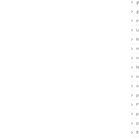
g
g
i
L
M
m
n
N
n
o
p
P
p
p
R