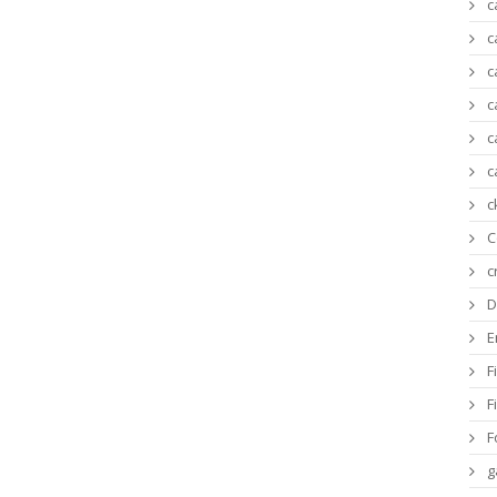
c
c
c
c
c
c
c
C
c
D
E
F
F
F
g