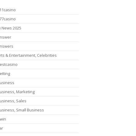
11casino
77casino
i News 2025
nswer
nswers
rts & Entertainment, Celebrities
estcasino
etting
usiness
usiness, Marketing
usiness, Sales
usiness, Small Business
win
ar