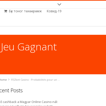
Бүх тоног төхөөрөмж
Ковид-19
n Jeu Gagnant
Home
FEZbet Casino : Probabilités pour un Jeu Gagnant et Rentable
cent Posts
lő cashback a Magyar Online Casino-nál: