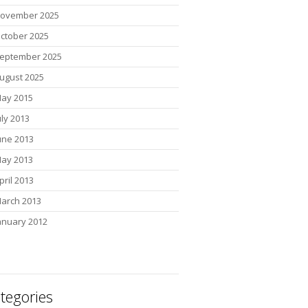
ovember 2025
ctober 2025
eptember 2025
ugust 2025
ay 2015
uly 2013
une 2013
ay 2013
pril 2013
arch 2013
anuary 2012
tegories