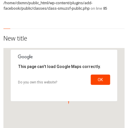
/home/clixmn/public_html/wp-content/plugins/add-
facebook/public/classes/class-smuzsf-public.php
on line
85
New title
This page can't load Google Maps correctly.
OK
Do you own this website?