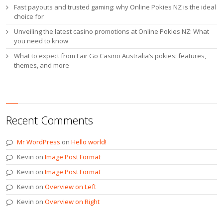
Fast payouts and trusted gaming: why Online Pokies NZ is the ideal
choice for
Unveiling the latest casino promotions at Online Pokies NZ: What
you need to know
What to expect from Fair Go Casino Australia’s pokies: features,
themes, and more
Recent Comments
Mr WordPress
on
Hello world!
Kevin
on
Image Post Format
Kevin
on
Image Post Format
Kevin
on
Overview on Left
Kevin
on
Overview on Right