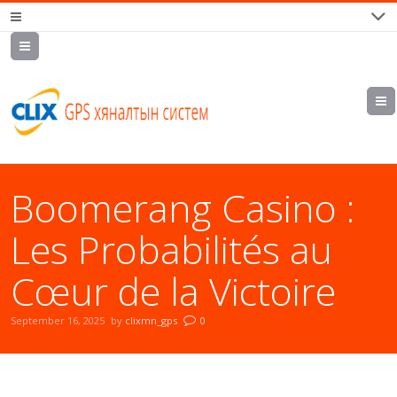
7700202,
89559964,
952223647
Boomerang Casino :
Les Probabilités au
Cœur de la Victoire
September 16, 2025
by
clixmn_gps
0