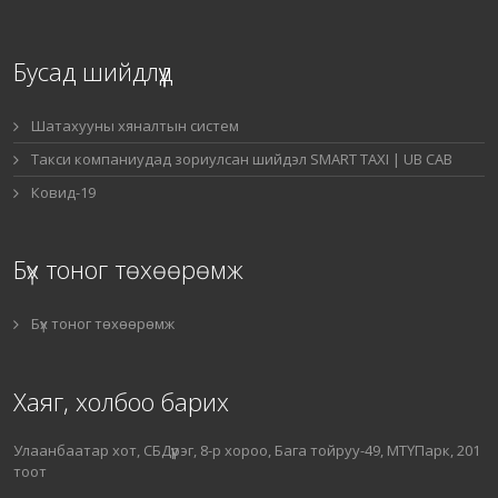
Бусад шийдлүүд
Шатахууны хяналтын систем
Такси компаниудад зориулсан шийдэл SMART TAXI | UB CAB
Ковид-19
Бүх тоног төхөөрөмж
Бүх тоног төхөөрөмж
Хаяг, холбоо барих
Улаанбаатар хот, СБДүүрэг, 8-р хороо, Бага тойруу-49, МТҮПарк, 201
тоот