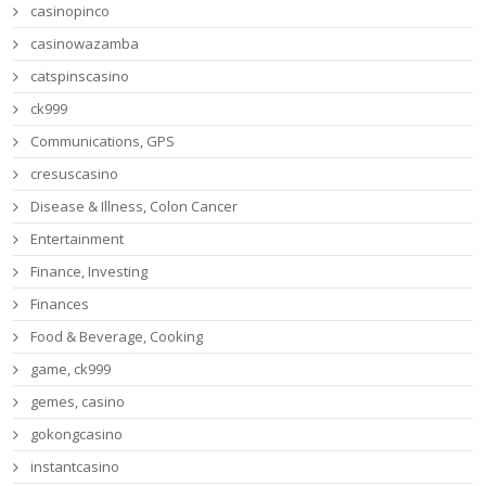
casinopinco
casinowazamba
catspinscasino
ck999
Communications, GPS
cresuscasino
Disease & Illness, Colon Cancer
Entertainment
Finance, Investing
Finances
Food & Beverage, Cooking
game, ck999
gemes, casino
gokongcasino
instantcasino