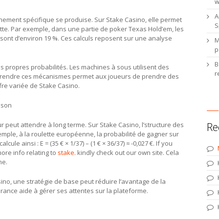
w
A
nement spécifique se produise. Sur Stake Casino, elle permet
S
ulette. Par exemple, dans une partie de poker Texas Hold’em, les
sont d’environ 19 %. Ces calculs reposent sur une analyse
M
p
B
 propres probabilités. Les machines à sous utilisent des
r
rendre ces mécanismes permet aux joueurs de prendre des
ffre variée de Stake Casino.
ison
Re
r peut attendre à long terme. Sur Stake Casino, l’structure des
xemple, à la roulette européenne, la probabilité de gagner sur
ule ainsi : E = (35 € × 1/37) – (1 € × 36/37) ≈ -0,027 €. If you
more info relating to
stake.
kindly check out our own site. Cela
me.
sino, une stratégie de base peut réduire l’avantage de la
ance aide à gérer ses attentes sur la plateforme.
o