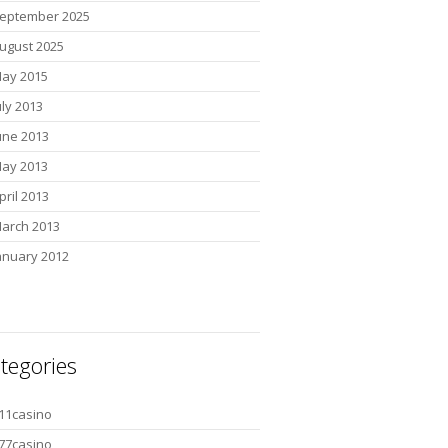
eptember 2025
ugust 2025
ay 2015
uly 2013
une 2013
ay 2013
pril 2013
arch 2013
anuary 2012
tegories
11casino
77casino