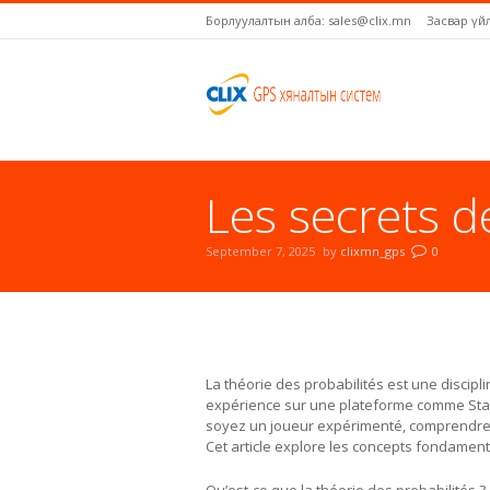
Борлуулалтын алба: sales@clix.mn
Засвар үй
Les secrets d
September 7, 2025
by
clixmn_gps
0
You are here:
La théorie des probabilités est une discipl
expérience sur une plateforme comme Sta
soyez un joueur expérimenté, comprendre l
Cet article explore les concepts fondamen
Qu’est-ce que la théorie des probabilités ?