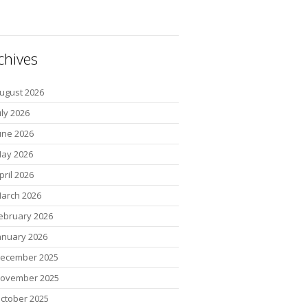
chives
ugust 2026
uly 2026
une 2026
ay 2026
pril 2026
arch 2026
ebruary 2026
anuary 2026
ecember 2025
ovember 2025
ctober 2025