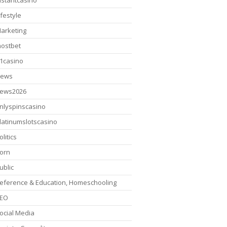
nstantcasino
ifestyle
arketing
ostbet
1casino
ews
ews2026
nlyspinscasino
latinumslotscasino
olitics
orn
ublic
eference & Education, Homeschooling
EO
ocial Media