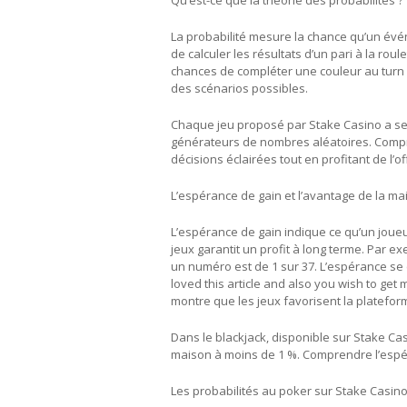
La probabilité mesure la chance qu’un évé
de calculer les résultats d’un pari à la ro
chances de compléter une couleur au turn 
des scénarios possibles.
Chaque jeu proposé par Stake Casino a ses
générateurs de nombres aléatoires. Comp
décisions éclairées tout en profitant de l’o
L’espérance de gain et l’avantage de la ma
L’espérance de gain indique ce qu’un joueu
jeux garantit un profit à long terme. Par e
un numéro est de 1 sur 37. L’espérance se calc
loved this article and also you wish to get 
montre que les jeux favorisent la platefor
Dans le blackjack, disponible sur Stake Ca
maison à moins de 1 %. Comprendre l’espér
Les probabilités au poker sur Stake Casin