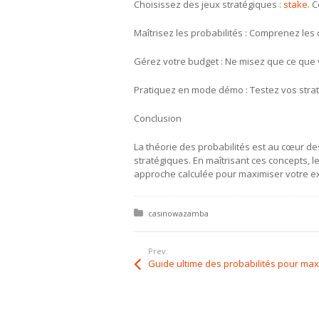
Choisissez des jeux stratégiques :
stake.
Ce
Maîtrisez les probabilités : Comprenez les 
Gérez votre budget : Ne misez que ce que
Pratiquez en mode démo : Testez vos strat
Conclusion
La théorie des probabilités est au cœur de
stratégiques. En maîtrisant ces concepts, 
approche calculée pour maximiser votre e
Posted in:
casinowazamba
Prev: