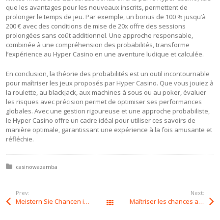
que les avantages pour les nouveaux inscrits, permettent de
prolonger le temps de jeu. Par exemple, un bonus de 100 % jusqu’à
200 € avec des conditions de mise de 20x offre des sessions
prolongées sans coût additionnel. Une approche responsable,
combinée à une compréhension des probabilités, transforme
l’expérience au Hyper Casino en une aventure ludique et calculée.
En conclusion, la théorie des probabilités est un outil incontournable
pour maîtriser les jeux proposés par Hyper Casino. Que vous jouiez à
la roulette, au blackjack, aux machines à sous ou au poker, évaluer
les risques avec précision permet de optimiser ses performances
globales. Avec une gestion rigoureuse et une approche probabiliste,
le Hyper Casino offre un cadre idéal pour utiliser ces savoirs de
manière optimale, garantissant une expérience à la fois amusante et
réfléchie.
Posted in:
casinowazamba
Prev:
Next:
Meistern Sie Chancen im LuckyNiki Casino
Maîtriser les chances au Cloudbet Casino grâce à la théorie des probabilités
All Posts