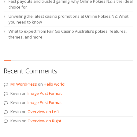
Fast payouts and trusted gaming: why Online Pokies NZ is the ideal
choice for
Unveiling the latest casino promotions at Online Pokies NZ: What
you need to know
What to expect from Fair Go Casino Australia’s pokies: features,
themes, and more
Recent Comments
Mr WordPress
on
Hello world!
Kevin
on
Image Post Format
Kevin
on
Image Post Format
Kevin
on
Overview on Left
Kevin
on
Overview on Right