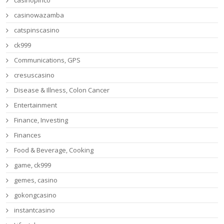
casinowazamba
catspinscasino
ck999
Communications, GPS
cresuscasino
Disease & Illness, Colon Cancer
Entertainment
Finance, Investing
Finances
Food & Beverage, Cooking
game, ck999
gemes, casino
gokongcasino
instantcasino