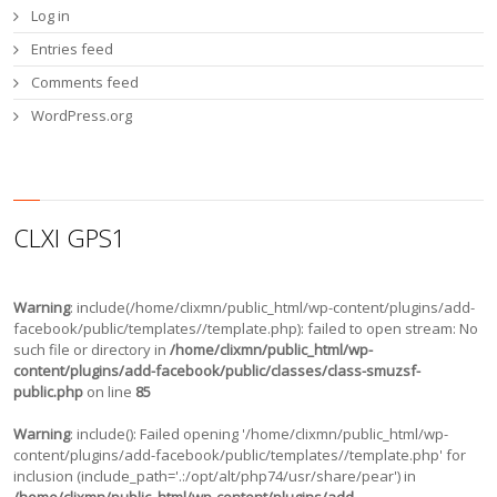
Log in
Entries feed
Comments feed
WordPress.org
CLXI GPS1
Warning
: include(/home/clixmn/public_html/wp-content/plugins/add-
facebook/public/templates//template.php): failed to open stream: No
such file or directory in
/home/clixmn/public_html/wp-
content/plugins/add-facebook/public/classes/class-smuzsf-
public.php
on line
85
Warning
: include(): Failed opening '/home/clixmn/public_html/wp-
content/plugins/add-facebook/public/templates//template.php' for
inclusion (include_path='.:/opt/alt/php74/usr/share/pear') in
/home/clixmn/public_html/wp-content/plugins/add-