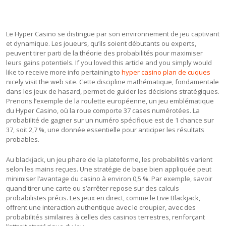
Le Hyper Casino se distingue par son environnement de jeu captivant
et dynamique. Les joueurs, qu’ils soient débutants ou experts,
peuvent tirer parti de la théorie des probabilités pour maximiser
leurs gains potentiels. If you loved this article and you simply would
like to receive more info pertaining to
hyper casino plan de cuques
nicely visit the web site. Cette discipline mathématique, fondamentale
dans les jeux de hasard, permet de guider les décisions stratégiques.
Prenons l’exemple de la roulette européenne, un jeu emblématique
du Hyper Casino, où la roue comporte 37 cases numérotées. La
probabilité de gagner sur un numéro spécifique est de 1 chance sur
37, soit 2,7 %, une donnée essentielle pour anticiper les résultats
probables.
Au blackjack, un jeu phare de la plateforme, les probabilités varient
selon les mains reçues. Une stratégie de base bien appliquée peut
minimiser l’avantage du casino à environ 0,5 %. Par exemple, savoir
quand tirer une carte ou s’arrêter repose sur des calculs
probabilistes précis. Les jeux en direct, comme le Live Blackjack,
offrent une interaction authentique avec le croupier, avec des
probabilités similaires à celles des casinos terrestres, renforçant