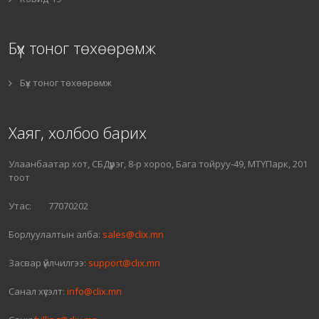
Бүх тоног төхөөрөмж
Бүх тоног төхөөрөмж
Хаяг, холбоо барих
Улаанбаатар хот, СБДүүрэг, 8-р хороо, Бага тойруу-49, МТҮПарк, 201
тоот
Утас: 77070202
Борлуулалтын алба:
sales@clix.mn
Засвар үйлчилгээ:
support@clix.mn
Санал хүсэлт:
info@clix.mn