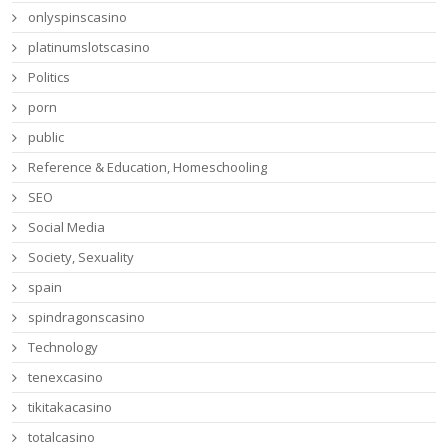
onlyspinscasino
platinumslotscasino
Politics
porn
public
Reference & Education, Homeschooling
SEO
Social Media
Society, Sexuality
spain
spindragonscasino
Technology
tenexcasino
tikitakacasino
totalcasino