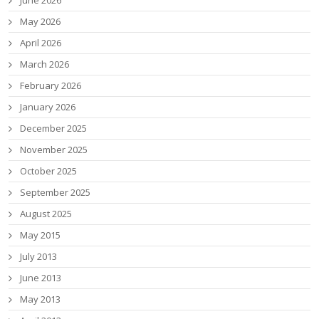
June 2026
May 2026
April 2026
March 2026
February 2026
January 2026
December 2025
November 2025
October 2025
September 2025
August 2025
May 2015
July 2013
June 2013
May 2013