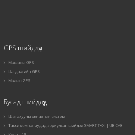
GPS шийдлүүд
Машины GPS
Цагдаагийн GPS
Малын GPS
Бусад шийдлүүд
Шатахууны хяналтын систем
Такси компаниудад зориулсан шийдэл SMART TAXI | UB CAB
Ковид-19