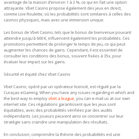
avantage de la maison d’environ 1 à 2 %, ce qui en fait une option
attrayante. Vbet Casino propose également des jeux en direct,
comme Live Roulette, où les probabilités sont similaires à celles des
casinos physiques, mais avec une immersion unique.
Les bonus de Vbet Casino, tels que le bonus de bienvenue pouvant
atteindre jusqu’à 600 €, influencent également les probabilités. Ces
promotions permettent de prolonger le temps de jeu, ce qui peut
augmenter les chances de gains. Cependant, il est essentiel de
consulter les conditions des bonus, souvent fixées à 35x, pour
évaluer leur impact sur les gains.
Sécurité et équité chez Vbet Casino
Vbet Casino, opéré par un opérateur licencié, est régulé par la
Curaçao eGaming. When you have any issues regarding in which and
the best way to employ
vbet a league
, you can e-mail us at our own
internet site. Ces régulations garantissent que les jeux sont
équitables, avec des probabilités vérifiées par des audits
indépendants. Les joueurs peuvent ainsi se concentrer sur leur
stratégie sans craindre une manipulation des résultats.
En conclusion, comprendre la théorie des probabilités est une