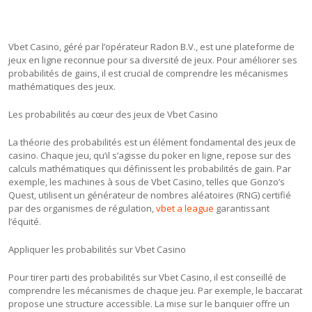
Vbet Casino, géré par l’opérateur Radon B.V., est une plateforme de
jeux en ligne reconnue pour sa diversité de jeux. Pour améliorer ses
probabilités de gains, il est crucial de comprendre les mécanismes
mathématiques des jeux.
Les probabilités au cœur des jeux de Vbet Casino
La théorie des probabilités est un élément fondamental des jeux de
casino. Chaque jeu, qu’il s’agisse du poker en ligne, repose sur des
calculs mathématiques qui définissent les probabilités de gain. Par
exemple, les machines à sous de Vbet Casino, telles que Gonzo’s
Quest, utilisent un générateur de nombres aléatoires (RNG) certifié
par des organismes de régulation,
vbet a league
garantissant
l’équité.
Appliquer les probabilités sur Vbet Casino
Pour tirer parti des probabilités sur Vbet Casino, il est conseillé de
comprendre les mécanismes de chaque jeu. Par exemple, le baccarat
propose une structure accessible. La mise sur le banquier offre un