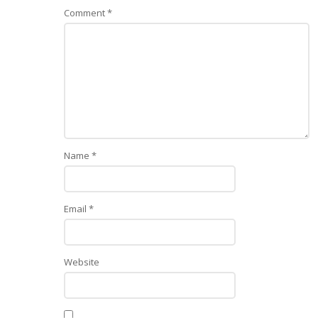
Comment
*
Name
*
Email
*
Website