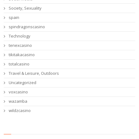
Society, Sexuality
spain
spindragonscasino
Technology
tenexcasino
tikitakacasino
totalcasino
Travel & Leisure, Outdoors
Uncategorized
voxcasino
wazamba
wildzcasino