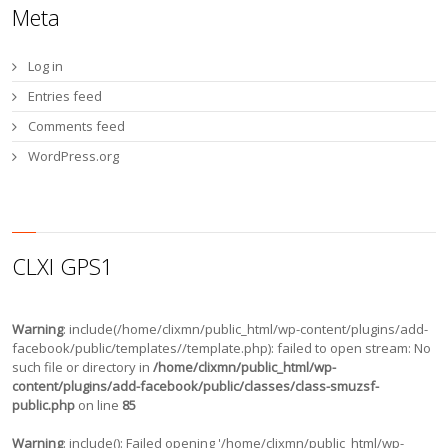
Meta
Log in
Entries feed
Comments feed
WordPress.org
CLXI GPS1
Warning
: include(/home/clixmn/public_html/wp-content/plugins/add-
facebook/public/templates//template.php): failed to open stream: No
such file or directory in
/home/clixmn/public_html/wp-
content/plugins/add-facebook/public/classes/class-smuzsf-
public.php
on line
85
Warning
: include(): Failed opening '/home/clixmn/public_html/wp-