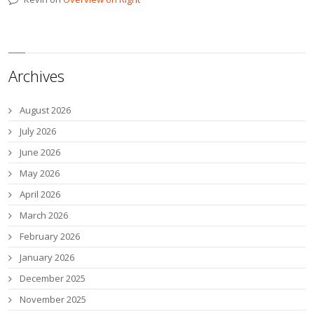
Archives
August 2026
July 2026
June 2026
May 2026
April 2026
March 2026
February 2026
January 2026
December 2025
November 2025