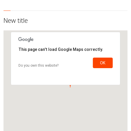
New title
This page can't load Google Maps correctly.
OK
Do you own this website?