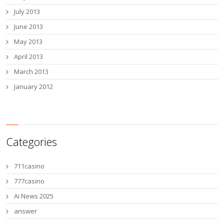
July 2013
June 2013
May 2013
April 2013
March 2013
January 2012
Categories
711casino
777casino
Ai News 2025
answer