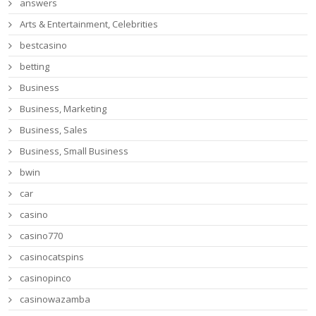
answers
Arts & Entertainment, Celebrities
bestcasino
betting
Business
Business, Marketing
Business, Sales
Business, Small Business
bwin
car
casino
casino770
casinocatspins
casinopinco
casinowazamba