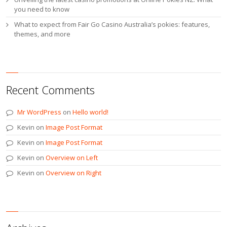
you need to know
What to expect from Fair Go Casino Australia’s pokies: features,
themes, and more
Recent Comments
Mr WordPress
on
Hello world!
Kevin
on
Image Post Format
Kevin
on
Image Post Format
Kevin
on
Overview on Left
Kevin
on
Overview on Right