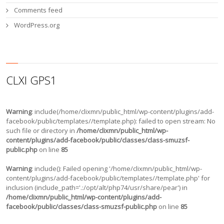
Comments feed
WordPress.org
CLXI GPS1
Warning
: include(/home/clixmn/public_html/wp-content/plugins/add-
facebook/public/templates//template.php): failed to open stream: No
such file or directory in
/home/clixmn/public_html/wp-
content/plugins/add-facebook/public/classes/class-smuzsf-
public.php
on line
85
Warning
: include(): Failed opening '/home/clixmn/public_html/wp-
content/plugins/add-facebook/public/templates//template.php' for
inclusion (include_path='.:/opt/alt/php74/usr/share/pear') in
/home/clixmn/public_html/wp-content/plugins/add-
facebook/public/classes/class-smuzsf-public.php
on line
85