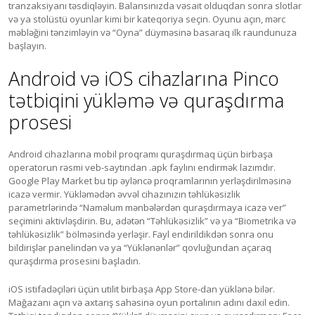
tranzaksiyanı təsdiqləyin. Balansınızda vəsait olduqdan sonra slotlar
və ya stolüstü oyunlar kimi bir kateqoriya seçin. Oyunu açın, mərc
məbləğini tənzimləyin və “Oyna” düyməsinə basaraq ilk raundunuza
başlayın.
Android və iOS cihazlarına Pinco
tətbiqini yükləmə və quraşdırma
prosesi
Android cihazlarına mobil proqramı quraşdırmaq üçün birbaşa
operatorun rəsmi veb-saytından .apk faylını endirmək lazımdır.
Google Play Market bu tip əyləncə proqramlarının yerləşdirilməsinə
icazə vermir. Yükləmədən əvvəl cihazınızın təhlükəsizlik
parametrlərində “Naməlum mənbələrdən quraşdırmaya icazə ver”
seçimini aktivləşdirin. Bu, adətən “Təhlükəsizlik” və ya “Biometrika və
təhlükəsizlik” bölməsində yerləşir. Fayl endirildikdən sonra onu
bildirişlər panelindən və ya “Yüklənənlər” qovluğundan açaraq
quraşdırma prosesini başladın.
iOS istifadəçiləri üçün utilit birbaşa App Store-dan yüklənə bilər.
Mağazanı açın və axtarış sahəsinə oyun portalının adını daxil edin.