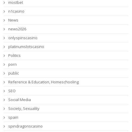
mostbet
n1casino
News
news2026
onlyspinscasino
platinumslotscasino
Politics
porn
public
Reference & Education, Homeschooling
SEO
Social Media
Society, Sexuality
spain
spindragonscasino