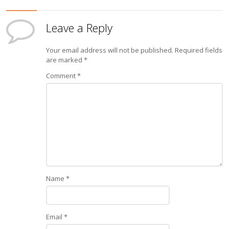
Leave a Reply
Your email address will not be published.
Required fields
are marked
*
Comment
*
Name
*
Email
*