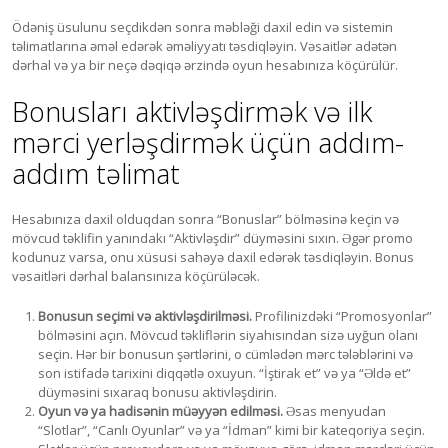
Ödəniş üsulunu seçdikdən sonra məbləği daxil edin və sistemin
təlimatlarına əməl edərək əməliyyatı təsdiqləyin. Vəsaitlər adətən
dərhal və ya bir neçə dəqiqə ərzində oyun hesabınıza köçürülür.
Bonusları aktivləşdirmək və ilk
mərci yerləşdirmək üçün addım-
addım təlimat
Hesabınıza daxil olduqdan sonra “Bonuslar” bölməsinə keçin və
mövcud təklifin yanındakı “Aktivləşdir” düyməsini sıxın. Əgər promo
kodunuz varsa, onu xüsusi sahəyə daxil edərək təsdiqləyin. Bonus
vəsaitləri dərhal balansınıza köçürüləcək.
Bonusun seçimi və aktivləşdirilməsi.
Profilinizdəki “Promosyonlar”
bölməsini açın. Mövcud təkliflərin siyahısından sizə uyğun olanı
seçin. Hər bir bonusun şərtlərini, o cümlədən mərc tələblərini və
son istifadə tarixini diqqətlə oxuyun. “İştirak et” və ya “Əldə et”
düyməsini sıxaraq bonusu aktivləşdirin.
Oyun və ya hadisənin müəyyən edilməsi.
Əsas menyudan
“Slotlar”, “Canlı Oyunlar” və ya “İdman” kimi bir kateqoriya seçin.