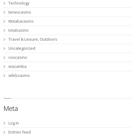
Technology
tenexcasino
tikitakacasino
totalcasino
Travel & Leisure, Outdoors
Uncategorized
voxcasino
wazamba
wildzcasino
Meta
Log in
Entries feed