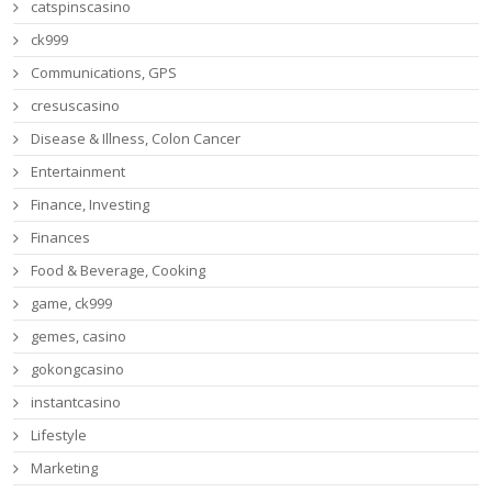
catspinscasino
ck999
Communications, GPS
cresuscasino
Disease & Illness, Colon Cancer
Entertainment
Finance, Investing
Finances
Food & Beverage, Cooking
game, ck999
gemes, casino
gokongcasino
instantcasino
Lifestyle
Marketing