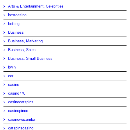
Arts & Entertainment, Celebrities
bestcasino
betting
Business
Business, Marketing
Business, Sales
Business, Small Business
bwin
car
casino
casino770
casinocatspins
casinopinco
casinowazamba
catspinscasino