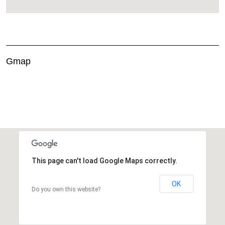
Gmap
This page can't load Google Maps correctly.
OK
Do you own this website?
This page can't load Google Maps correctly.
OK
Do you own this website?