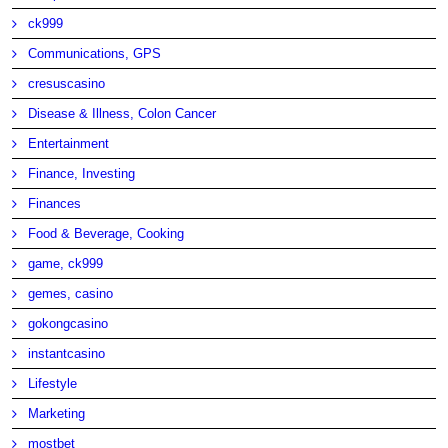
ck999
Communications, GPS
cresuscasino
Disease & Illness, Colon Cancer
Entertainment
Finance, Investing
Finances
Food & Beverage, Cooking
game, ck999
gemes, casino
gokongcasino
instantcasino
Lifestyle
Marketing
mostbet