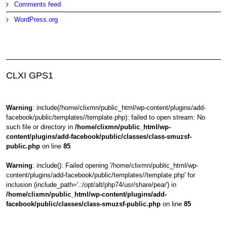
Comments feed
WordPress.org
CLXI GPS1
Warning
: include(/home/clixmn/public_html/wp-content/plugins/add-
facebook/public/templates//template.php): failed to open stream: No
such file or directory in
/home/clixmn/public_html/wp-
content/plugins/add-facebook/public/classes/class-smuzsf-
public.php
on line
85
Warning
: include(): Failed opening '/home/clixmn/public_html/wp-
content/plugins/add-facebook/public/templates//template.php' for
inclusion (include_path='.:/opt/alt/php74/usr/share/pear') in
/home/clixmn/public_html/wp-content/plugins/add-
facebook/public/classes/class-smuzsf-public.php
on line
85