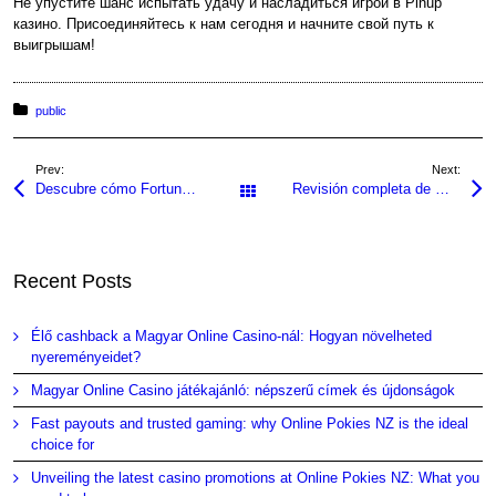
Не упустите шанс испытать удачу и насладиться игрой в Pinup
казино. Присоединяйтесь к нам сегодня и начните свой путь к
выигрышам!
Posted in:
public
Prev:
Next:
Descubre cómo Fortune Tiger mejora tu experiencia en el casino hoy mismo En la actualidad, los casinos en línea han revo
Revisión completa de multibet88: pros y contras que debes conocer antes de jugar Multibet88 se ha convertido en una opci
All Posts
Recent Posts
Élő cashback a Magyar Online Casino-nál: Hogyan növelheted
nyereményeidet?
Magyar Online Casino játékajánló: népszerű címek és újdonságok
Fast payouts and trusted gaming: why Online Pokies NZ is the ideal
choice for
Unveiling the latest casino promotions at Online Pokies NZ: What you