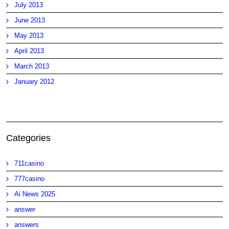
July 2013
June 2013
May 2013
April 2013
March 2013
January 2012
Categories
711casino
777casino
Ai News 2025
answer
answers