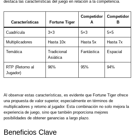
destaca las características del juego en relación a la competencia.
Competidor
Competidor
Características
Fortune Tiger
A
B
Cuadrícula
3×3
5×3
5×5
Multiplicadores
Hasta 10x
Hasta 5x
Hasta 7x
Temática
Tradicional
Fantástica
Espacial
Asiática
RTP (Retorno al
96%
95%
94%
Jugador)
Al observar estas características, es evidente que Fortune Tiger ofrece
una propuesta de valor superior, especialmente en términos de
multiplicadores y retorno al jugador. Esta combinación no solo mejora la
experiencia de juego, sino que también proporciona mejores
posibilidades de obtener ganancias a largo plazo.
Beneficios Clave