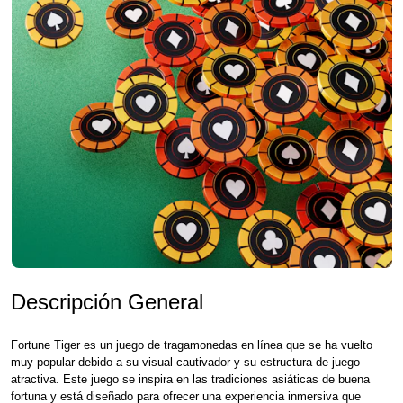
Descripción General
Fortune Tiger es un juego de tragamonedas en línea que se ha vuelto
muy popular debido a su visual cautivador y su estructura de juego
atractiva. Este juego se inspira en las tradiciones asiáticas de buena
fortuna y está diseñado para ofrecer una experiencia inmersiva que