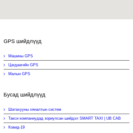
GPS шийдлүүд
Машины GPS
Цагдаагийн GPS
Малын GPS
Бусад шийдлүүд
Шатахууны хяналтын систем
Такси компаниудад зориулсан шийдэл SMART TAXI | UB CAB
Ковид-19