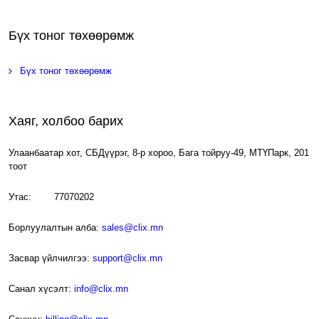
Бүх тоног төхөөрөмж
Бүх тоног төхөөрөмж
Хаяг, холбоо барих
Улаанбаатар хот, СБДүүрэг, 8-р хороо, Бага тойруу-49, МТҮПарк, 201
тоот
Утас: 77070202
Борлуулалтын алба:
sales@clix.mn
Засвар үйлчилгээ:
support@clix.mn
Санал хүсэлт:
info@clix.mn