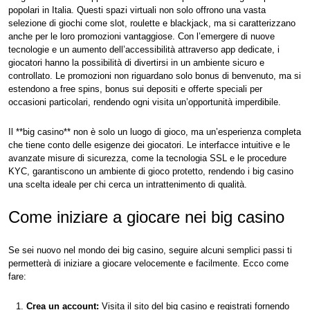
popolari in Italia. Questi spazi virtuali non solo offrono una vasta
selezione di giochi come slot, roulette e blackjack, ma si caratterizzano
anche per le loro promozioni vantaggiose. Con l’emergere di nuove
tecnologie e un aumento dell’accessibilità attraverso app dedicate, i
giocatori hanno la possibilità di divertirsi in un ambiente sicuro e
controllato. Le promozioni non riguardano solo bonus di benvenuto, ma si
estendono a free spins, bonus sui depositi e offerte speciali per
occasioni particolari, rendendo ogni visita un’opportunità imperdibile.
Il **big casino** non è solo un luogo di gioco, ma un’esperienza completa
che tiene conto delle esigenze dei giocatori. Le interfacce intuitive e le
avanzate misure di sicurezza, come la tecnologia SSL e le procedure
KYC, garantiscono un ambiente di gioco protetto, rendendo i big casino
una scelta ideale per chi cerca un intrattenimento di qualità.
Come iniziare a giocare nei big casino
Se sei nuovo nel mondo dei big casino, seguire alcuni semplici passi ti
permetterà di iniziare a giocare velocemente e facilmente. Ecco come
fare:
Crea un account:
Visita il sito del big casino e registrati fornendo