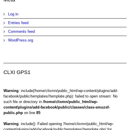
Log in
Entries feed
Comments feed
WordPress.org
CLXI GPS1
Warning
: include(/home/clixmn/public_html/wp-content/plugins/add-
facebook/public/templates//template.php): failed to open stream: No
such file or directory in
/home/clixmn/public_html/wp-
content/plugins/add-facebook/public/classes/class-smuzsf-
public.php
on line
85
Warning
: include(): Failed opening '/home/clixmn/public_html/wp-
content/plugins/add-facebook/public/templates//template.php' for