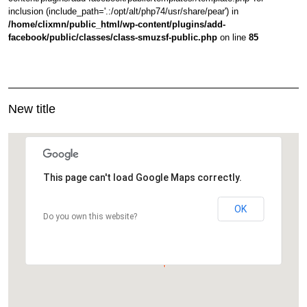
inclusion (include_path='.:/opt/alt/php74/usr/share/pear') in
/home/clixmn/public_html/wp-content/plugins/add-
facebook/public/classes/class-smuzsf-public.php
on line
85
New title
This page can't load Google Maps correctly.
OK
Do you own this website?