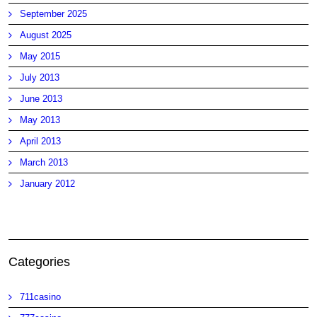
September 2025
August 2025
May 2015
July 2013
June 2013
May 2013
April 2013
March 2013
January 2012
Categories
711casino