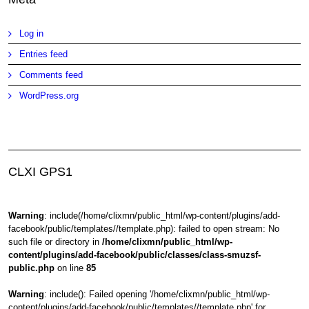
Log in
Entries feed
Comments feed
WordPress.org
CLXI GPS1
Warning
: include(/home/clixmn/public_html/wp-content/plugins/add-
facebook/public/templates//template.php): failed to open stream: No
such file or directory in
/home/clixmn/public_html/wp-
content/plugins/add-facebook/public/classes/class-smuzsf-
public.php
on line
85
Warning
: include(): Failed opening '/home/clixmn/public_html/wp-
content/plugins/add-facebook/public/templates//template.php' for