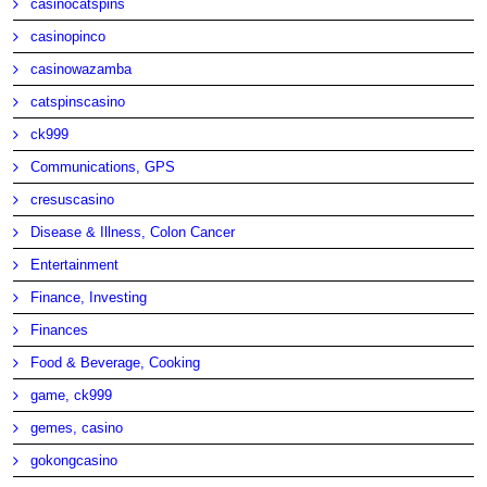
casinocatspins
casinopinco
casinowazamba
catspinscasino
ck999
Communications, GPS
cresuscasino
Disease & Illness, Colon Cancer
Entertainment
Finance, Investing
Finances
Food & Beverage, Cooking
game, ck999
gemes, casino
gokongcasino