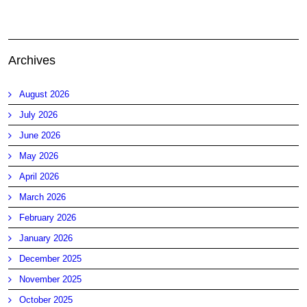
Archives
August 2026
July 2026
June 2026
May 2026
April 2026
March 2026
February 2026
January 2026
December 2025
November 2025
October 2025