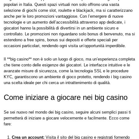
popolari in Italia. Questi spazi virtuali non solo offrono una vasta
selezione di giochi come slot, roulette e blackjack, ma si caratterizzano
anche per le loro promozioni vantaggiose. Con l’emergere di nuove
tecnologie e un aumento dell’accessibilità attraverso app dedicate, i
giocatori hanno la possibilità di divertirsi in un ambiente sicuro e
controllato. Le promozioni non riguardano solo bonus di benvenuto, ma si
estendono a free spins, bonus sui depositi e offerte speciali per
occasioni particolari, rendendo ogni visita un’opportunità imperdibile.
Il **big casino** non è solo un luogo di gioco, ma un’esperienza completa
che tiene conto delle esigenze dei giocatori. Le interfacce intuitive e le
avanzate misure di sicurezza, come la tecnologia SSL e le procedure
KYC, garantiscono un ambiente di gioco protetto, rendendo i big casino
una scelta ideale per chi cerca un intrattenimento di qualità.
Come iniziare a giocare nei big casino
Se sei nuovo nel mondo dei big casino, seguire alcuni semplici passi ti
permetterà di iniziare a giocare velocemente e facilmente. Ecco come
fare:
Crea un account:
Visita il sito del big casino e registrati fornendo