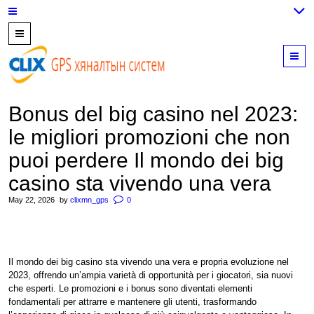
7700202,
89559964,
M
952223647
Bonus del big casino nel 2023:
le migliori promozioni che non
puoi perdere Il mondo dei big
casino sta vivendo una vera
May 22, 2026
by
clixmn_gps
0
Il mondo dei big casino sta vivendo una vera e propria evoluzione nel
2023, offrendo un’ampia varietà di opportunità per i giocatori, sia nuovi
che esperti. Le promozioni e i bonus sono diventati elementi
fondamentali per attrarre e mantenere gli utenti, trasformando