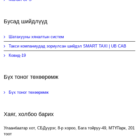
Бусад шийдлүүд
Шатахууны хяналтын систем
Такси компаниудад зориулсан шийдэл SMART TAXI | UB CAB
Ковид-19
Бүх тоног төхөөрөмж
Бүх тоног төхөөрөмж
Хаяг, холбоо барих
Улаанбаатар хот, СБДүүрэг, 8-р хороо, Бага тойруу-49, МТҮПарк, 201
тоот