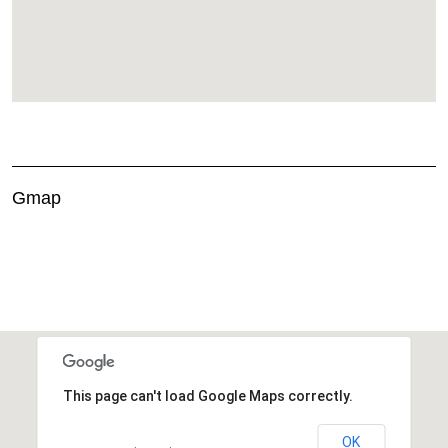
Gmap
This page can't load Google Maps correctly.
OK
Do you own this website?
This page can't load Google Maps correctly.
OK