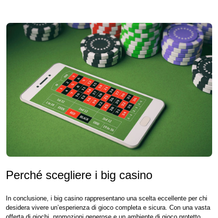
Perché scegliere i big casino
In conclusione, i big casino rappresentano una scelta eccellente per chi
desidera vivere un’esperienza di gioco completa e sicura. Con una vasta
offerta di giochi, promozioni generose e un ambiente di gioco protetto,