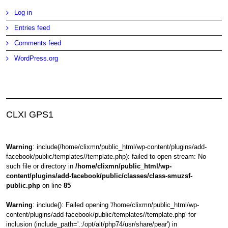
Log in
Entries feed
Comments feed
WordPress.org
CLXI GPS1
Warning
: include(/home/clixmn/public_html/wp-content/plugins/add-
facebook/public/templates//template.php): failed to open stream: No
such file or directory in
/home/clixmn/public_html/wp-
content/plugins/add-facebook/public/classes/class-smuzsf-
public.php
on line
85
Warning
: include(): Failed opening '/home/clixmn/public_html/wp-
content/plugins/add-facebook/public/templates//template.php' for
inclusion (include_path='.:/opt/alt/php74/usr/share/pear') in