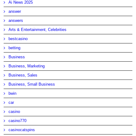
Ai News 2025
answer
answers
Arts & Entertainment, Celebrities
bestcasino
betting
Business
Business, Marketing
Business, Sales
Business, Small Business
bwin
car
casino
casino770
casinocatspins