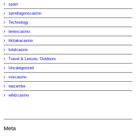
spain
spindragonscasino
Technology
tenexcasino
tikitakacasino
totalcasino
Travel & Leisure, Outdoors
Uncategorized
voxcasino
wazamba
wildzcasino
Meta