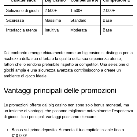
Caratteristica
Big Casino
Competitore A
Competitore B
Selezione di giochi
2.500+
1.500+
2.000+
Sicurezza
Massima
Standard
Base
Interfaccia utente
Intuitiva
Moderata
Base
Dal confronto emerge chiaramente come un big casino si distingua per la
ricchezza della sua offerta e la qualità della sua esperienza utente,
fattori che lo rendono preferibile rispetto ai competitor. Una selezione di
giochi ampia e una sicurezza avanzata contribuiscono a creare un
ambiente di gioco ideale.
Vantaggi principali delle promozioni
Le promozioni offerte dai big casino non sono solo bonus monetari, ma
un insieme di vantaggi che possono migliorare notevolmente l’esperienza
di gioco. Tra i principali vantaggi possiamo elencare:
Bonus sul primo deposito: Aumenta il tuo capitale iniziale fino a
€10.000!