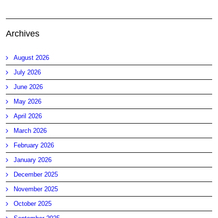
Archives
August 2026
July 2026
June 2026
May 2026
April 2026
March 2026
February 2026
January 2026
December 2025
November 2025
October 2025