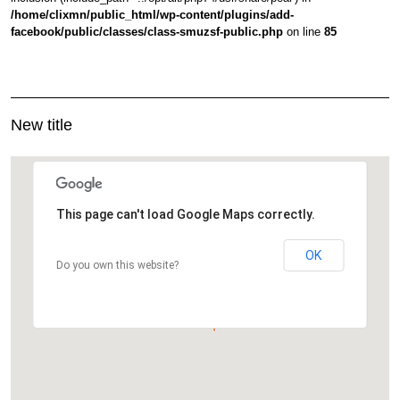
/home/clixmn/public_html/wp-content/plugins/add-
facebook/public/classes/class-smuzsf-public.php
on line
85
New title
This page can't load Google Maps correctly.
OK
Do you own this website?