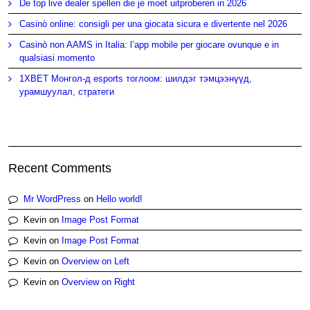
De top live dealer spellen die je moet uitproberen in 2026
Casinò online: consigli per una giocata sicura e divertente nel 2026
Casinò non AAMS in Italia: l’app mobile per giocare ovunque e in
qualsiasi momento
1XBET Монгол-д esports тоглоом: шилдэг тэмцээнүүд,
урамшуулал, стратеги
Recent Comments
Mr WordPress
on
Hello world!
Kevin
on
Image Post Format
Kevin
on
Image Post Format
Kevin
on
Overview on Left
Kevin
on
Overview on Right