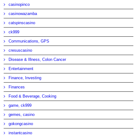
casinopinco
casinowazamba
catspinscasino
ck999
Communications, GPS
cresuscasino
Disease & Illness, Colon Cancer
Entertainment
Finance, Investing
Finances
Food & Beverage, Cooking
game, ck999
gemes, casino
gokongcasino
instantcasino