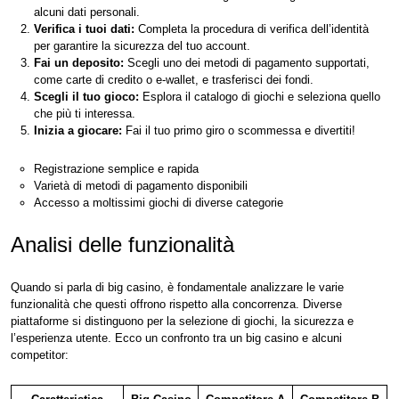
alcuni dati personali.
Verifica i tuoi dati:
Completa la procedura di verifica dell’identità
per garantire la sicurezza del tuo account.
Fai un deposito:
Scegli uno dei metodi di pagamento supportati,
come carte di credito o e-wallet, e trasferisci dei fondi.
Scegli il tuo gioco:
Esplora il catalogo di giochi e seleziona quello
che più ti interessa.
Inizia a giocare:
Fai il tuo primo giro o scommessa e divertiti!
Registrazione semplice e rapida
Varietà di metodi di pagamento disponibili
Accesso a moltissimi giochi di diverse categorie
Analisi delle funzionalità
Quando si parla di big casino, è fondamentale analizzare le varie
funzionalità che questi offrono rispetto alla concorrenza. Diverse
piattaforme si distinguono per la selezione di giochi, la sicurezza e
l’esperienza utente. Ecco un confronto tra un big casino e alcuni
competitor: