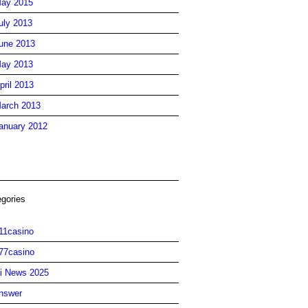
ay 2015
uly 2013
une 2013
ay 2013
pril 2013
arch 2013
anuary 2012
egories
11casino
77casino
i News 2025
nswer