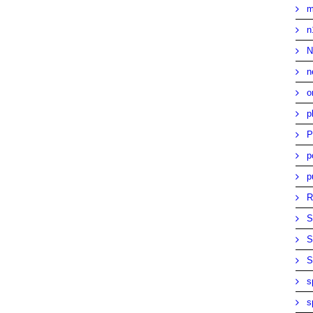
m
n
N
n
o
p
P
p
p
R
S
S
s
s