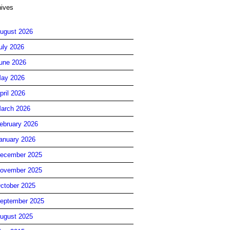
hives
ugust 2026
uly 2026
une 2026
ay 2026
pril 2026
arch 2026
ebruary 2026
anuary 2026
ecember 2025
ovember 2025
ctober 2025
eptember 2025
ugust 2025