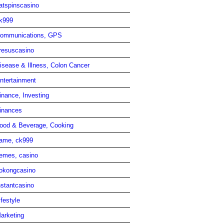
atspinscasino
k999
ommunications, GPS
resuscasino
isease & Illness, Colon Cancer
ntertainment
inance, Investing
inances
ood & Beverage, Cooking
ame, ck999
emes, casino
okongcasino
nstantcasino
ifestyle
arketing