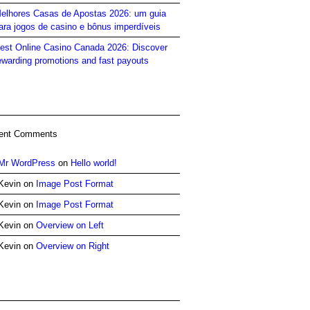
elhores Casas de Apostas 2026: um guia
ara jogos de casino e bônus imperdíveis
est Online Casino Canada 2026: Discover
ewarding promotions and fast payouts
ent Comments
Mr WordPress
on
Hello world!
Kevin
on
Image Post Format
Kevin
on
Image Post Format
Kevin
on
Overview on Left
Kevin
on
Overview on Right