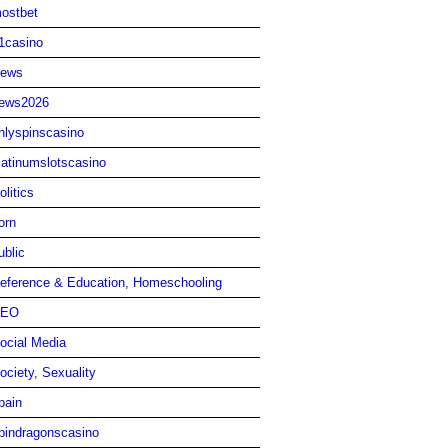
ostbet
1casino
ews
ews2026
nlyspinscasino
latinumslotscasino
olitics
orn
ublic
eference & Education, Homeschooling
SEO
ocial Media
ociety, Sexuality
pain
pindragonscasino