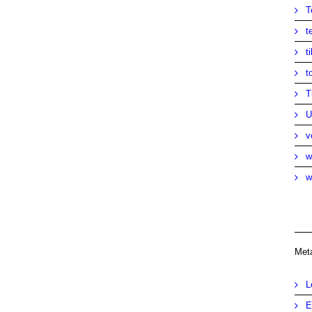
T
t
t
t
T
U
v
w
w
Met
L
E