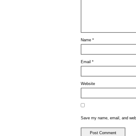
Name
*
Email
*
Website
Save my name, email, and websi