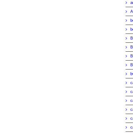
a
A
b
b
B
B
B
B
b
c
c
c
c
c
c