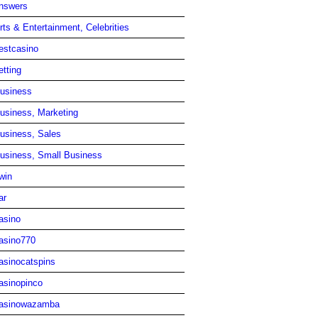
nswers
rts & Entertainment, Celebrities
estcasino
etting
usiness
usiness, Marketing
usiness, Sales
usiness, Small Business
win
ar
asino
asino770
asinocatspins
asinopinco
asinowazamba