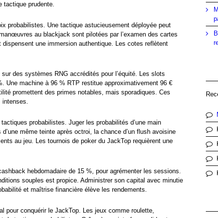
 tactique prudente.
M
p
oix probabilistes. Une tactique astucieusement déployée peut
B
 manœuvres au blackjack sont pilotées par l’examen des cartes
r
ct dispensent une immersion authentique. Les cotes reflètent
 sur des systèmes RNG accrédités pour l’équité. Les slots
 %. Une machine à 96 % RTP restitue approximativement 96 €
tilité promettent des primes notables, mais sporadiques. Ces
Rec
s intenses.
actiques probabilistes. Juger les probabilités d’une main
s d’une même teinte après octroi, la chance d’un flush avoisine
ents au jeu. Les tournois de poker du JackTop requièrent une
 cashback hebdomadaire de 15 %, pour agrémenter les sessions.
itions souples est propice. Administrer son capital avec minutie
obabilité et maîtrise financière élève les rendements.
tal pour conquérir le JackTop. Les jeux comme roulette,