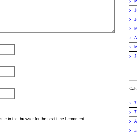
M
J
J
M
A
M
J
Cat
7
7
te in this browser for the next time I comment.
A
a