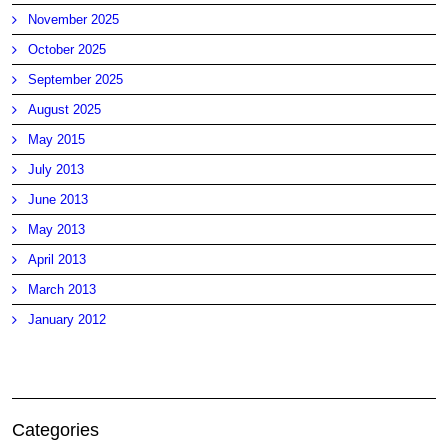
November 2025
October 2025
September 2025
August 2025
May 2015
July 2013
June 2013
May 2013
April 2013
March 2013
January 2012
Categories