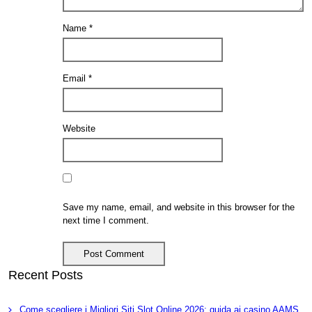
Name
*
Email
*
Website
Save my name, email, and website in this browser for the
next time I comment.
Recent Posts
Come scegliere i Migliori Siti Slot Online 2026: guida ai casino AAMS