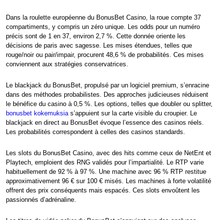
Dans la roulette européenne du BonusBet Casino, la roue compte 37
compartiments, y compris un zéro unique. Les odds pour un numéro
précis sont de 1 en 37, environ 2,7 %. Cette donnée oriente les
décisions de paris avec sagesse. Les mises étendues, telles que
rouge/noir ou pair/impair, procurent 48,6 % de probabilités. Ces mises
conviennent aux stratégies conservatrices.
Le blackjack du BonusBet, propulsé par un logiciel premium, s’enracine
dans des méthodes probabilistes. Des approches judicieuses réduisent
le bénéfice du casino à 0,5 %. Les options, telles que doubler ou splitter,
bonusbet kokemuksia
s’appuient sur la carte visible du croupier. Le
blackjack en direct au BonusBet évoque l’essence des casinos réels.
Les probabilités correspondent à celles des casinos standards.
Les slots du BonusBet Casino, avec des hits comme ceux de NetEnt et
Playtech, emploient des RNG validés pour l’impartialité. Le RTP varie
habituellement de 92 % à 97 %. Une machine avec 96 % RTP restitue
approximativement 96 € sur 100 € misés. Les machines à forte volatilité
offrent des prix conséquents mais espacés. Ces slots envoûtent les
passionnés d’adrénaline.