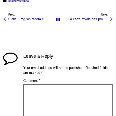
Posted in:
casinowazamba
Prev:
Next:
Cialis 5 mg sin receta en Perú online
La carte royale des probabilités au JackTop Casino
All Posts
Leave a Reply
Your email address will not be published.
Required fields
are marked
*
Comment
*