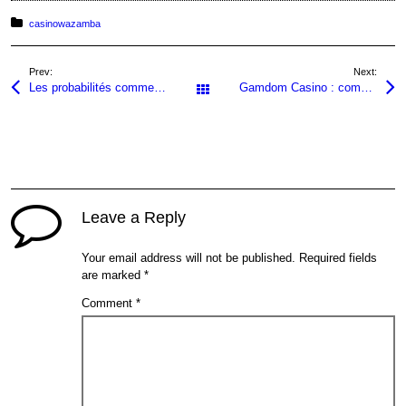
Posted in:
casinowazamba
Prev:
Next:
Les probabilités comme atout pour des victoires au 1win Casino
Gamdom Casino : comment les probabilités transforment votre expérience de jeu
All Posts
Leave a Reply
Your email address will not be published.
Required fields
are marked
*
Comment
*