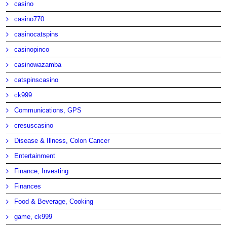
casino
casino770
casinocatspins
casinopinco
casinowazamba
catspinscasino
ck999
Communications, GPS
cresuscasino
Disease & Illness, Colon Cancer
Entertainment
Finance, Investing
Finances
Food & Beverage, Cooking
game, ck999