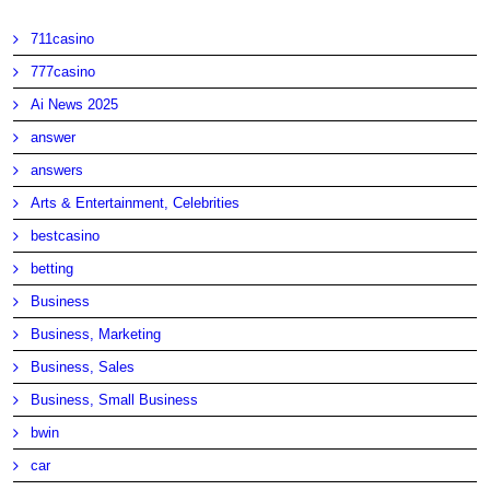
711casino
777casino
Ai News 2025
answer
answers
Arts & Entertainment, Celebrities
bestcasino
betting
Business
Business, Marketing
Business, Sales
Business, Small Business
bwin
car