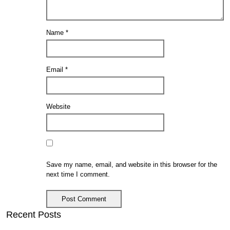
Name
*
Email
*
Website
Save my name, email, and website in this browser for the
next time I comment.
Recent Posts