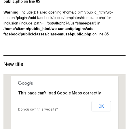
public.php
on line
85
Warning
: include(): Failed opening '/home/clixmn/public_html/wp-
content/plugins/add-facebook/public/templates//template.php' for
inclusion (include_path='.:/opt/alt/php74/usr/share/pear') in
/home/clixmn/public_html/wp-content/plugins/add-
facebook/public/classes/class-smuzsf-public.php
on line
85
New title
This page can't load Google Maps correctly.
OK
Do you own this website?