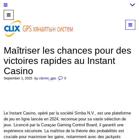
7700202,
89559964,
M
952223647
Maîtriser les chances pour des
victoires rapides au Instant
Casino
September 1, 2025
by
clixmn_gps
0
Le Instant Casino, opéré par la société Simba N.V., est une plateforme
de jeu en ligne lancée en 2024, reconnue pour sa vaste sélection de
jeux. Licencié par la Curaçao Gaming Control Board, il garantit une
expérience sécurisée. La maîtrise de la théorie des probabilités est
cruciale pour maximiser les gains, notamment avec des jackpots