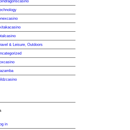
pindragonscasino
echnology
enexcasino
ikitakacasino
otalcasino
ravel & Leisure, Outdoors
ncategorized
oxcasino
azamba
ildzcasino
a
og in