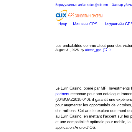
Борлуулалтын алба: sales@clix.mn
Засвар үйлчи
Нүүр
Машины GPS
Цагдаагийн GP
Les probabilités comme atout pour des victo
August 31, 2025
by
clixmn_gps
0
You are here:
Le 1win Casino, opéré par MFI Investments L
partners
reconnue pour son catalogue immers
(8048/JAZ2018-040), il garantit une expérien
pour augmenter les opportunités de victoire
des millions. Cet article explore comment 
au 1win Casino, en mettant l’accent sur les p
et une compatibilité optimale pour mobile, la
application Android/iOS.