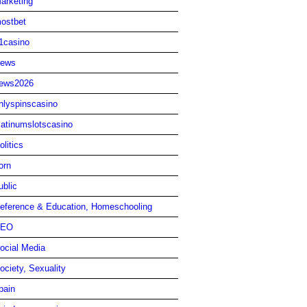
arketing
ostbet
1casino
ews
ews2026
nlyspinscasino
latinumslotscasino
olitics
orn
ublic
eference & Education, Homeschooling
SEO
ocial Media
ociety, Sexuality
pain