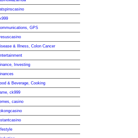
atspinscasino
k999
ommunications, GPS
resuscasino
isease & Illness, Colon Cancer
ntertainment
inance, Investing
inances
ood & Beverage, Cooking
ame, ck999
emes, casino
okongcasino
nstantcasino
ifestyle