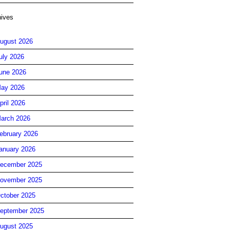
hives
ugust 2026
uly 2026
une 2026
ay 2026
pril 2026
arch 2026
ebruary 2026
anuary 2026
ecember 2025
ovember 2025
ctober 2025
eptember 2025
ugust 2025