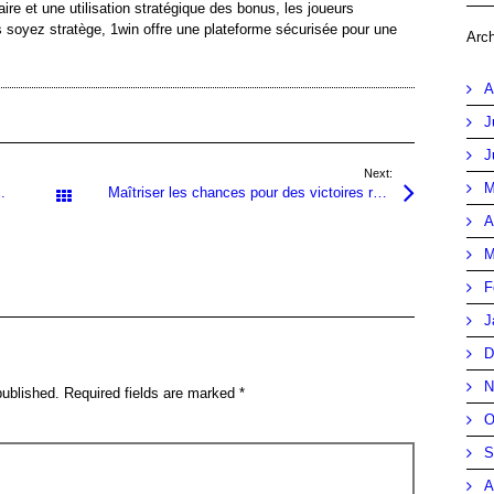
re et une utilisation stratégique des bonus, les joueurs
 soyez stratège, 1win offre une plateforme sécurisée pour une
Arc
A
J
J
Next:
M
.
Maîtriser les chances pour des victoires rapides au Instant Casino
All Posts
A
M
F
J
D
N
published.
Required fields are marked
*
O
S
A