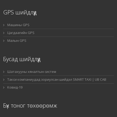
GPS шийдлүүд
Машины GPS
Цагдаагийн GPS
Малын GPS
Бусад шийдлүүд
Шатахууны хяналтын систем
Такси компаниудад зориулсан шийдэл SMART TAXI | UB CAB
Ковид-19
Бүх тоног төхөөрөмж