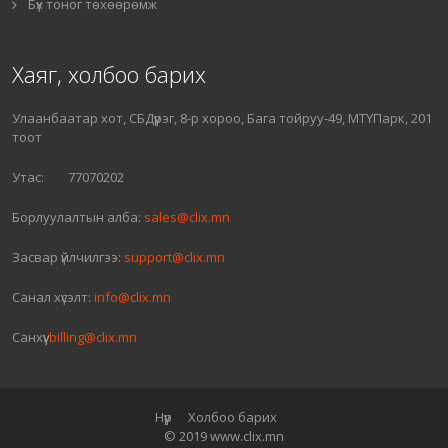
Бүх тоног төхөөрөмж
Хаяг, холбоо барих
Улаанбаатар хот, СБДүүрэг, 8-р хороо, Бага тойруу-49, МТҮПарк, 201
тоот
Утас: 77070202
Борлуулалтын алба:
sales@clix.mn
Засвар үйлчилгээ:
support@clix.mn
Санал хүсэлт:
info@clix.mn
Санхүү:
billing@clix.mn
Нүүр
Холбоо барих
© 2019 www.clix.mn