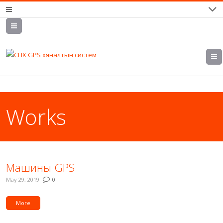
7700202,
89559964,
952223647
Works
Машины GPS
May 29, 2019
0
More