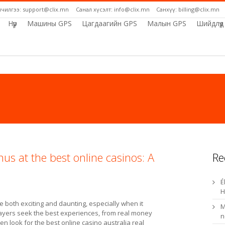
лчилгээ: support@clix.mn
Санал хүсэлт: info@clix.mn
Санхүү: billing@clix.mn
Нүүр
Машины GPS
Цагдаагийн GPS
Малын GPS
Шийдлүүд
s at the best online casinos: A
Re
É
H
e both exciting and daunting, especially when it
M
ayers seek the best experiences, from real money
n
n look for the best online casino australia real