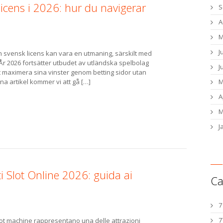
licens i 2026: hur du navigerar
S
A
M
J
an svensk licens kan vara en utmaning, särskilt med
 År 2026 fortsätter utbudet av utländska spelbolag
J
tt maximera sina vinster genom betting sidor utan
a artikel kommer vi att gå […]
M
A
M
J
ti Slot Online 2026: guida ai
Ca
7
7
lot machine rappresentano una delle attrazioni