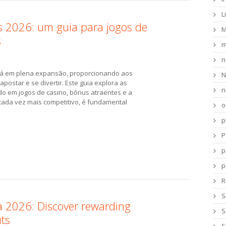
L
s 2026: um guia para jogos de
M
s
m
n
stá em plena expansão, proporcionando aos
N
ostar e se divertir. Este guia explora as
n
o em jogos de casino, bônus atraentes e a
ada vez mais competitivo, é fundamental
o
p
P
p
p
R
S
 2026: Discover rewarding
S
ts