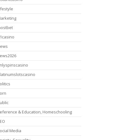
ifestyle
arketing
ostbet
1casino
ews
ews2026
nlyspinscasino
latinumslotscasino
olitics
orn
ublic
eference & Education, Homeschooling
EO
ocial Media