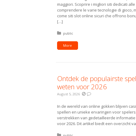
maggiori. Scoprire i migliori siti dedicati all
comprendere le varie tecnologie di gioco, m
come siti slot online sicuri che offrono bon
[…]
Posted in:
public
More
Ontdek de populairste spell
weten voor 2026
August 5, 2026
In de wereld van online gokken blijven cas
spellen en unieke ervaringen voor spelers. E
verstrekken van gedetailleerde informatie
voor 2026. Dit artikel biedt een overzicht 
Posted in:
public