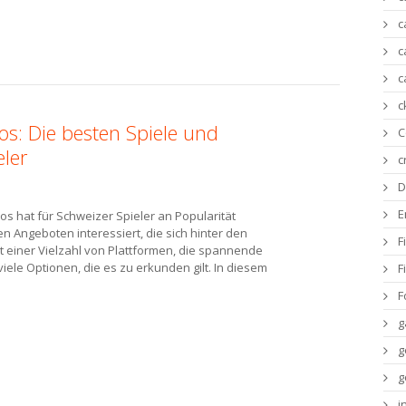
c
c
c
c
os: Die besten Spiele und
C
eler
c
D
E
s hat für Schweizer Spieler an Popularität
 Angeboten interessiert, die sich hinter den
F
t einer Vielzahl von Plattformen, die spannende
viele Optionen, die es zu erkunden gilt. In diesem
F
F
g
g
g
i