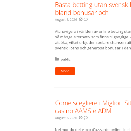
Bästa betting utan svensk 
bland bonusar och
August 6, 2026
Att navigera i världen av online betting ut
så många alternativ som finns tillgängliga.
att öka, vilket erbjuder spelare chansen a
svensk licens och generösa bonusar. I denn
Posted in:
public
More
Come scegliere i Migliori Si
casino AAMS e ADM
August 5, 2026
Nel mondo del gioco d’azzardo online, le s