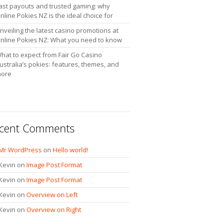
ast payouts and trusted gaming: why
nline Pokies NZ is the ideal choice for
nveiling the latest casino promotions at
nline Pokies NZ: What you need to know
hat to expect from Fair Go Casino
ustralia’s pokies: features, themes, and
ore
cent Comments
Mr WordPress
on
Hello world!
Kevin
on
Image Post Format
Kevin
on
Image Post Format
Kevin
on
Overview on Left
Kevin
on
Overview on Right