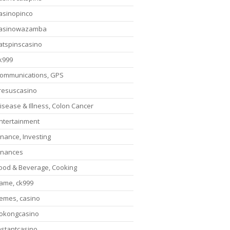
asinopinco
asinowazamba
atspinscasino
k999
ommunications, GPS
resuscasino
isease & Illness, Colon Cancer
ntertainment
inance, Investing
inances
ood & Beverage, Cooking
ame, ck999
emes, casino
okongcasino
nstantcasino