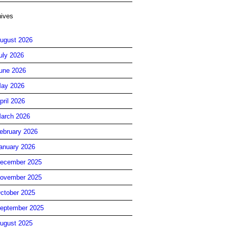
hives
ugust 2026
uly 2026
une 2026
ay 2026
pril 2026
arch 2026
ebruary 2026
anuary 2026
ecember 2025
ovember 2025
ctober 2025
eptember 2025
ugust 2025