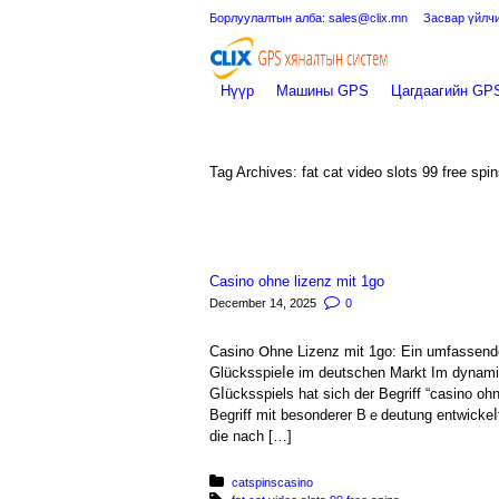
Борлуулалтын алба: sales@clix.mn
Засвар үйлчи
Нүүр
Машины GPS
Цагдаагийн GP
Tag Archives:
fat cat video slots 99 free spi
You are here:
Casino ohne lizenz mit 1go
December 14, 2025
0
Casino Օhne Lizenz mit 1go: Ein umfassende
Glücksspieⅼe im deutschen Markt Im dynami
Gⅼücksspiels hat sich der Begriff “casino oh
Begriff mit besonderer Bｅdeutung entwickeⅼt 
die nach […]
Posted in:
catspinscasino