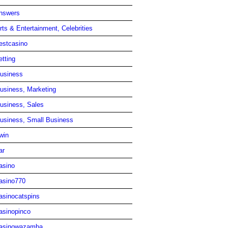
nswers
rts & Entertainment, Celebrities
estcasino
etting
usiness
usiness, Marketing
usiness, Sales
usiness, Small Business
win
ar
asino
asino770
asinocatspins
asinopinco
asinowazamba