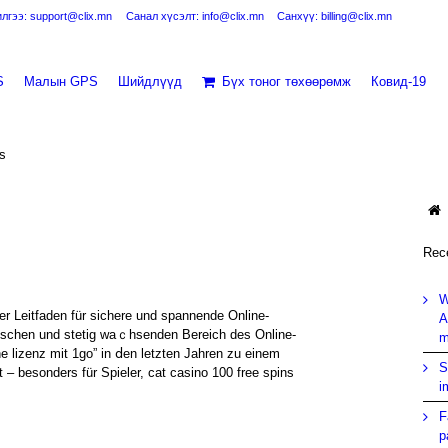
лгээ: support@clix.mn
Санал хүсэлт: info@clix.mn
Санхүү: billing@clix.mn
S
Малын GPS
Шийдлүүд
Бүх тоног төхөөрөмж
Ковид-19
ns
Rec
W
r Leitfaden für sicherе und spannende Online-
A
schen und stetig waｃhsenden Bereich des Online-
m
ne lizenz mit 1go” in ⅾen letzten Jahren zu einem
S
– besonders für Spieler, cat casino 100 free spins
i
F
p