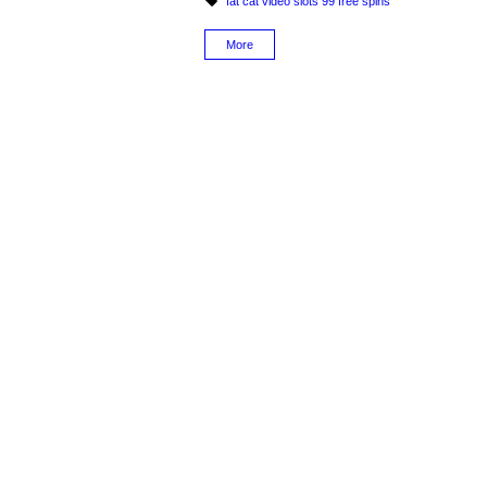
Tagged with:
fat cat video slots 99 free spins
More