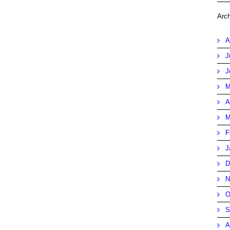
Arc
A
J
J
M
A
M
F
J
D
N
O
S
A