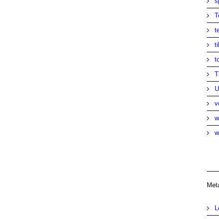
s
T
t
t
t
T
U
v
w
w
Met
L