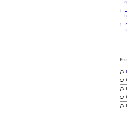
o
E
b
P
t
Rec