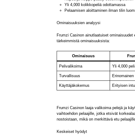
Yli 4,000 kolikkopeliä odottamassa
Pelaamisen aloittaminen ilman tilin luom
Ominaisuuksien analyysi
Frumzi Casinon ainutlaatuiset ominaisuudet er
tärkeimmistä ominaisuuksista:
Ominaisuus
Fru
Pelivalikoima
Yli 4,000 pel
Turvallisuus
Erinomainen
Käyttäjäkokemus
Erityisen intu
Frumzi Casinon laaja valikoima pelejä ja käyt
vaihtoehdon pelaajille, jotka etsivät korkea
nostoistaan, mikä on merkittävä etu pelaajill
Keskeiset hyödyt