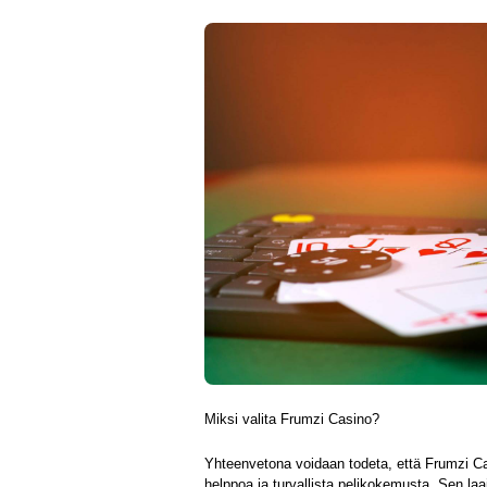
Miksi valita Frumzi Casino?
Yhteenvetona voidaan todeta, että Frumzi Casi
helppoa ja turvallista pelikokemusta. Sen laa