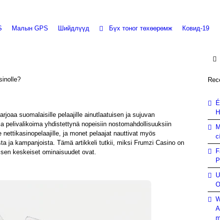
S
Малын GPS
Шийдлүүд
Бүх тоног төхөөрөмж
Ковид-19
sinolle?
Rec
É
H
rjoaa suomalaisille pelaajille ainutlaatuisen ja sujuvan
a pelivalikoima yhdistettynä nopeisiin nostomahdollisuuksiin
M
e nettikasinopelaajille, ja monet pelaajat nauttivat myös
c
ta ja kampanjoista. Tämä artikkeli tutkii, miksi Frumzi Casino on
F
kä sen keskeiset ominaisuudet ovat.
P
U
O
W
A
m