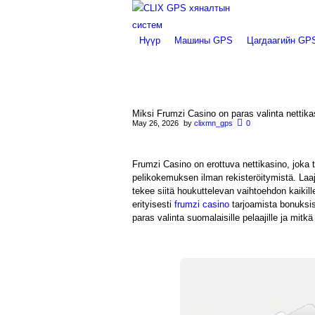
Нүүр
Машины GPS
Цагдаагийн GP
You are here:
Miksi Frumzi Casino on paras valinta nettika
May 26, 2026
by
clixmn_gps
0
Frumzi Casino on erottuva nettikasino, joka ta
pelikokemuksen ilman rekisteröitymistä. Laaj
tekee siitä houkuttelevan vaihtoehdon kaikill
erityisesti
frumzi casino
tarjoamista bonuksis
paras valinta suomalaisille pelaajille ja mit