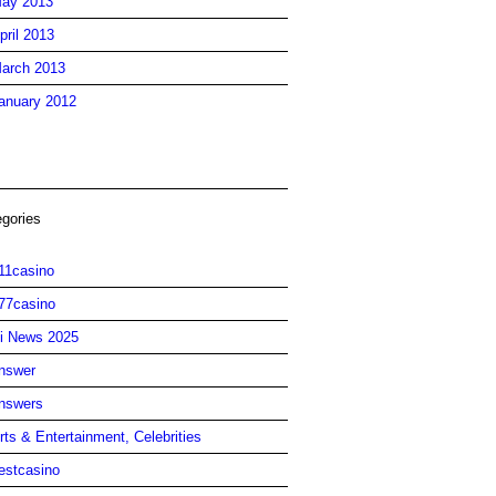
ay 2013
pril 2013
arch 2013
anuary 2012
egories
11casino
77casino
i News 2025
nswer
nswers
rts & Entertainment, Celebrities
estcasino