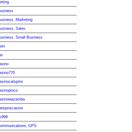
etting
usiness
usiness, Marketing
usiness, Sales
usiness, Small Business
win
ar
asino
asino770
asinocatspins
asinopinco
asinowazamba
atspinscasino
k999
ommunications, GPS