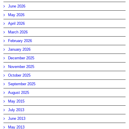
June 2026
May 2026
April 2026
March 2026
February 2026
January 2026
December 2025
November 2025
October 2025
September 2025
August 2025
May 2015
July 2013
June 2013
May 2013