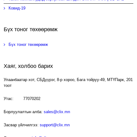
Ковид-19
Бүх тоног төхөөрөмж
Бүх тоног төхөөрөмж
Хаяг, холбоо барих
Улаанбаатар хот, СБДүүрэг, 8-р хороо, Бага тойруу-49, МТҮПарк, 201
тоот
Утас: 77070202
Борлуулалтын алба:
sales@clix.mn
Засвар үйлчилгээ:
support@clix.mn