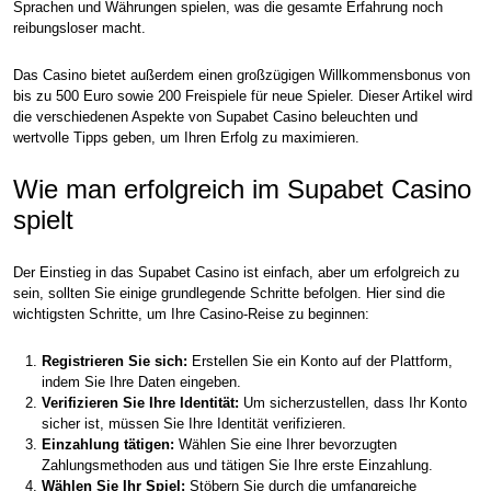
Sprachen und Währungen spielen, was die gesamte Erfahrung noch
reibungsloser macht.
Das Casino bietet außerdem einen großzügigen Willkommensbonus von
bis zu 500 Euro sowie 200 Freispiele für neue Spieler. Dieser Artikel wird
die verschiedenen Aspekte von Supabet Casino beleuchten und
wertvolle Tipps geben, um Ihren Erfolg zu maximieren.
Wie man erfolgreich im Supabet Casino
spielt
Der Einstieg in das Supabet Casino ist einfach, aber um erfolgreich zu
sein, sollten Sie einige grundlegende Schritte befolgen. Hier sind die
wichtigsten Schritte, um Ihre Casino-Reise zu beginnen:
Registrieren Sie sich:
Erstellen Sie ein Konto auf der Plattform,
indem Sie Ihre Daten eingeben.
Verifizieren Sie Ihre Identität:
Um sicherzustellen, dass Ihr Konto
sicher ist, müssen Sie Ihre Identität verifizieren.
Einzahlung tätigen:
Wählen Sie eine Ihrer bevorzugten
Zahlungsmethoden aus und tätigen Sie Ihre erste Einzahlung.
Wählen Sie Ihr Spiel:
Stöbern Sie durch die umfangreiche