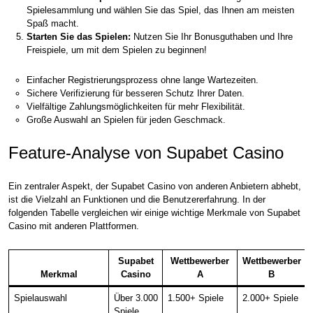
Spielesammlung und wählen Sie das Spiel, das Ihnen am meisten
Spaß macht.
Starten Sie das Spielen:
Nutzen Sie Ihr Bonusguthaben und Ihre
Freispiele, um mit dem Spielen zu beginnen!
Einfacher Registrierungsprozess ohne lange Wartezeiten.
Sichere Verifizierung für besseren Schutz Ihrer Daten.
Vielfältige Zahlungsmöglichkeiten für mehr Flexibilität.
Große Auswahl an Spielen für jeden Geschmack.
Feature-Analyse von Supabet Casino
Ein zentraler Aspekt, der Supabet Casino von anderen Anbietern abhebt,
ist die Vielzahl an Funktionen und die Benutzererfahrung. In der
folgenden Tabelle vergleichen wir einige wichtige Merkmale von Supabet
Casino mit anderen Plattformen.
Supabet
Wettbewerber
Wettbewerber
Merkmal
Casino
A
B
Spielauswahl
Über 3.000
1.500+ Spiele
2.000+ Spiele
Spiele