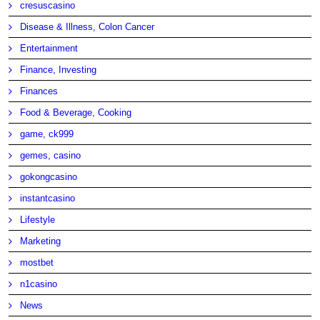
cresuscasino
Disease & Illness, Colon Cancer
Entertainment
Finance, Investing
Finances
Food & Beverage, Cooking
game, ck999
gemes, casino
gokongcasino
instantcasino
Lifestyle
Marketing
mostbet
n1casino
News