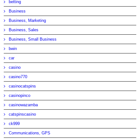
betting
Business
Business, Marketing
Business, Sales
Business, Small Business
bwin
car
casino
casino770
casinocatspins
casinopinco
casinowazamba
catspinscasino
ck999
Communications, GPS