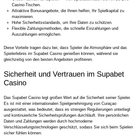
Casino-Tischen.
Attraktive Bonusangebote, die Ihnen helfen, Ihr Spielkapital zu
maximieren.
Hohe Sicherheitsstandards, um Ihre Daten zu schützen.
Flexible Zahlungsmethoden, die schnelle Einzahlungen und
Auszahlungen ermöglichen.
Diese Vorteile tragen dazu bei, dass Spieler die Atmosphäre und das
Spielerlebnis im Supabet Casino genießen können, während sie
gleichzeitig von den besten Angeboten profitieren.
Sicherheit und Vertrauen im Supabet
Casino
Das Supabet Casino legt großen Wert auf die Sicherheit seiner Spieler.
Es ist mit einer internationalen Spielgenehmigung von Curaçao
ausgestattet, was bedeutet, dass es strengen Regulierungen unterliegt
und kontinuierliche Sicherheitsprüfungen durchläuft. Ihre persönlichen
Daten und Zahlungen werden durch hochmoderne
Verschlüsselungstechnologien geschützt, sodass Sie sich beim Spielen
sicher fühlen können.