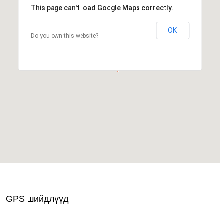
This page can't load Google Maps correctly.
OK
Do you own this website?
GPS шийдлүүд