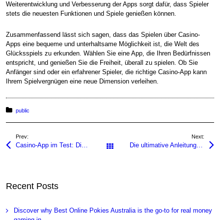
Weiterentwicklung und Verbesserung der Apps sorgt dafür, dass Spieler
stets die neuesten Funktionen und Spiele genießen können.
Zusammenfassend lässt sich sagen, dass das Spielen über Casino-
Apps eine bequeme und unterhaltsame Möglichkeit ist, die Welt des
Glücksspiels zu erkunden. Wählen Sie eine App, die Ihren Bedürfnissen
entspricht, und genießen Sie die Freiheit, überall zu spielen. Ob Sie
Anfänger sind oder ein erfahrener Spieler, die richtige Casino-App kann
Ihrem Spielvergnügen eine neue Dimension verleihen.
Posted in:
public
Prev:
Next:
Casino-App im Test: Die besten mobilen Optionen im Überblick In der Welt der Online-Casinos hat die Nutzung mobiler Apps
Die ultimative Anleitung: So startest du erfolgreich im Online-Casino Online-Casinos haben in den letzten Jahren enorm a
All Posts
Recent Posts
Discover why Best Online Pokies Australia is the go-to for real money
gaming in