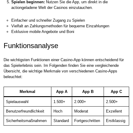
Spielen beginnen:
Nutzen Sie die App, um direkt in die
actiongeladene Welt der Casinos einzutauchen.
Einfacher und schneller Zugang zu Spielen
Vielfalt an Zahlungsmethoden für bequeme Einzahlungen
Exklusive mobile Angebote und Boni
Funktionsanalyse
Die wichtigsten Funktionen einer Casino-App können entscheidend für
das Spielerlebnis sein. Im Folgenden finden Sie eine vergleichende
Übersicht, die wichtige Merkmale von verschiedenen Casino-Apps
beleuchtet:
Merkmal
App A
App B
App C
Spielauswahl
1.500+
2.000+
2.500+
Benutzerfreundlichkeit
Hoch
Moderat
Exzellent
Sicherheitsmaßnahmen
Standard
Fortgeschritten
Erstklassig