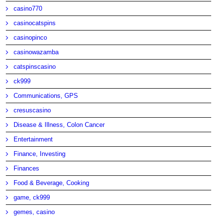
casino770
casinocatspins
casinopinco
casinowazamba
catspinscasino
ck999
Communications, GPS
cresuscasino
Disease & Illness, Colon Cancer
Entertainment
Finance, Investing
Finances
Food & Beverage, Cooking
game, ck999
gemes, casino