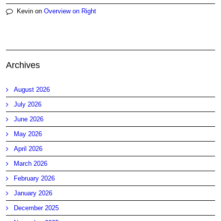
Kevin
on
Overview on Right
Archives
August 2026
July 2026
June 2026
May 2026
April 2026
March 2026
February 2026
January 2026
December 2025