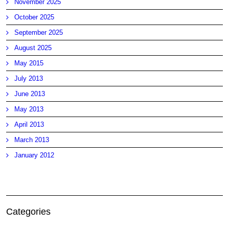
November 2025
October 2025
September 2025
August 2025
May 2015
July 2013
June 2013
May 2013
April 2013
March 2013
January 2012
Categories