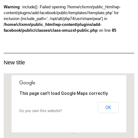
Warning
: include(): Failed opening '/home/clixmn/public_html/wp-
content/plugins/add-facebook/public/templates//template.php' for
inclusion (include_path='.:/opt/alt/php74/usr/share/pear') in
/home/clixmn/public_html/wp-content/plugins/add-
facebook/public/classes/class-smuzsf-public.php
on line
85
New title
This page can't load Google Maps correctly.
OK
Do you own this website?