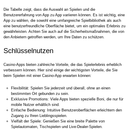
Die Tabelle zeigt, dass die Auswahl an Spielen und die
Benutzererfahrung von App zu App variieren können. Es ist wichtig, eine
App zu wählen, die sowohl eine umfangreiche Spielbibliothek als auch
eine benutzerfreundliche Oberfläche bietet, um ein optimales Erlebnis zu
gewährleisten. Achten Sie auch auf die Sicherheitsmaßnahmen, die von
den Anbietern getroffen werden, um Ihre Daten zu schützen.
Schlüsselnutzen
Casino-Apps bieten zahlreiche Vorteile, die das Spielerlebnis erheblich
verbessern können. Hier sind einige der wichtigsten Vorteile, die Sie
beim Spielen mit einer Casino-App erwarten können:
Flexibilität: Spielen Sie jederzeit und überall, ohne an einen
bestimmten Ort gebunden zu sein.
Exklusive Promotions: Viele Apps bieten spezielle Boni, die nur für
mobile Nutzer erhältlich sind.
Einfache Bedienung: Intuitive Benutzeroberflächen erleichtern den
Zugang zu Ihren Lieblingsspielen.
Vielfalt der Spiele: Genießen Sie eine breite Palette von
Spielautomaten, Tischspielen und Live-Dealer-Spielen.