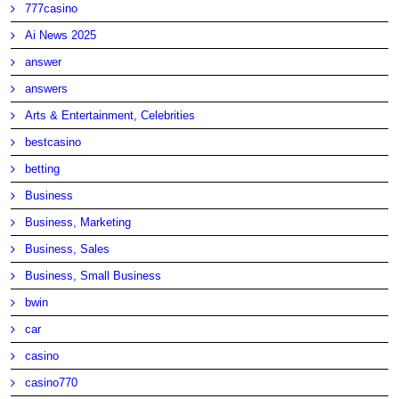
777casino
Ai News 2025
answer
answers
Arts & Entertainment, Celebrities
bestcasino
betting
Business
Business, Marketing
Business, Sales
Business, Small Business
bwin
car
casino
casino770