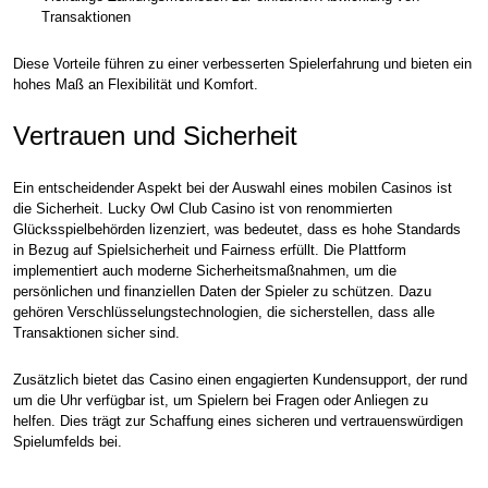
Transaktionen
Diese Vorteile führen zu einer verbesserten Spielerfahrung und bieten ein
hohes Maß an Flexibilität und Komfort.
Vertrauen und Sicherheit
Ein entscheidender Aspekt bei der Auswahl eines mobilen Casinos ist
die Sicherheit. Lucky Owl Club Casino ist von renommierten
Glücksspielbehörden lizenziert, was bedeutet, dass es hohe Standards
in Bezug auf Spielsicherheit und Fairness erfüllt. Die Plattform
implementiert auch moderne Sicherheitsmaßnahmen, um die
persönlichen und finanziellen Daten der Spieler zu schützen. Dazu
gehören Verschlüsselungstechnologien, die sicherstellen, dass alle
Transaktionen sicher sind.
Zusätzlich bietet das Casino einen engagierten Kundensupport, der rund
um die Uhr verfügbar ist, um Spielern bei Fragen oder Anliegen zu
helfen. Dies trägt zur Schaffung eines sicheren und vertrauenswürdigen
Spielumfelds bei.