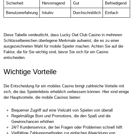
Sicherheit
Hervorragend
Gut
Befriedigend
Benutzererfahrung
Intuitiv
Durchschnittlich
Einfach
Diese Tabelle verdeutlicht, dass Lucky Owl Club Casino in mehreren
Schlüsselbereichen überlegene Merkmale aufweist, die es zu einer
ausgezeichneten Wahl für mobile Spieler machen. Achten Sie auf die
Faktor, die für Sie wichtig sind, bevor Sie sich für ein Casino
entscheiden.
Wichtige Vorteile
Die Entscheidung für ein mobiles Casino bringt zahlreiche Vorteile mit
sich, die das Spielerlebnis erheblich verbessern können. Hier sind einige
der Hauptvorteile, die mobile Casinos bieten:
Bequemer Zugriff auf eine Vielzahl von Spielen von überall
Regelmäßige Boni und Promotions, die den Spaß und die
Gewinnchancen erhöhen
24/7 Kundenservice, der bei Fragen oder Problemen schnell hilft
Vielfältige Zahlungsmethoden zur einfachen Abwicklung von