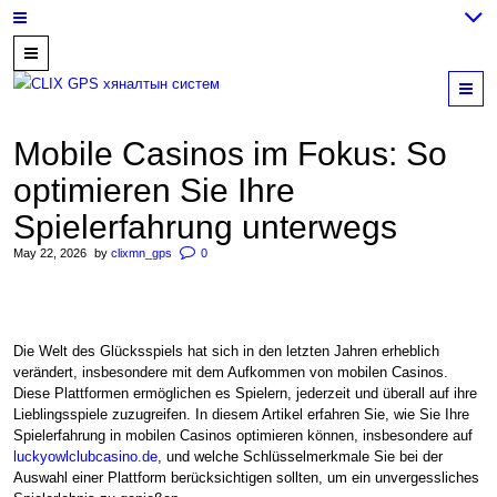
7700202,
89559964,
M
952223647
Mobile Casinos im Fokus: So
optimieren Sie Ihre
Spielerfahrung unterwegs
May 22, 2026
by
clixmn_gps
0
Die Welt des Glücksspiels hat sich in den letzten Jahren erheblich
verändert, insbesondere mit dem Aufkommen von mobilen Casinos.
Diese Plattformen ermöglichen es Spielern, jederzeit und überall auf ihre
Lieblingsspiele zuzugreifen. In diesem Artikel erfahren Sie, wie Sie Ihre
Spielerfahrung in mobilen Casinos optimieren können, insbesondere auf
luckyowlclubcasino.de
, und welche Schlüsselmerkmale Sie bei der
Auswahl einer Plattform berücksichtigen sollten, um ein unvergessliches