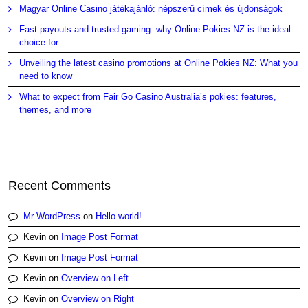
Magyar Online Casino játékajánló: népszerű címek és újdonságok
Fast payouts and trusted gaming: why Online Pokies NZ is the ideal
choice for
Unveiling the latest casino promotions at Online Pokies NZ: What you
need to know
What to expect from Fair Go Casino Australia’s pokies: features,
themes, and more
Recent Comments
Mr WordPress
on
Hello world!
Kevin
on
Image Post Format
Kevin
on
Image Post Format
Kevin
on
Overview on Left
Kevin
on
Overview on Right