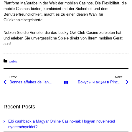
Plattform Maßstäbe in der Welt der mobilen Casinos. Die Flexibilität, die
mobile Casinos bieten, kombiniert mit der Sicherheit und dem
Benutzerfreundlichkeit, macht es zu einer idealen Wahl für
Glücksspielbegeisterte.
Nutzen Sie die Vorteile, die das Lucky Owl Club Casino zu bieten hat,
und erleben Sie unvergessliche Spiele direkt von Ihrem mobilen Gerät
aus!
Posted in:
public
Prev:
Next:
Bonnes affaires de l’année : maximisez vos bonus de casino dès maintenant
Бонусы и акции в Pinco Casino 2026: получите максимальную выгоду от игры
All Posts
Recent Posts
Élő cashback a Magyar Online Casino-nál: Hogyan növelheted
nyereményeidet?