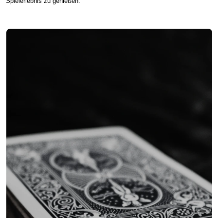
Spielerlebnis zu genießen.