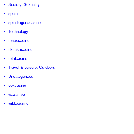
Society, Sexuality
spain
spindragonscasino
Technology
tenexcasino
tikitakacasino
totalcasino
Travel & Leisure, Outdoors
Uncategorized
voxcasino
wazamba
wildzcasino