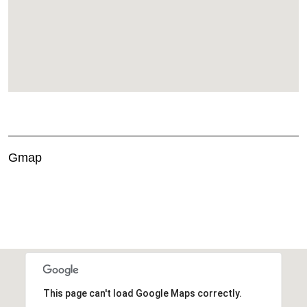
Gmap
This page can't load Google Maps correctly.
OK
Do you own this website?
This page can't load Google Maps correctly.