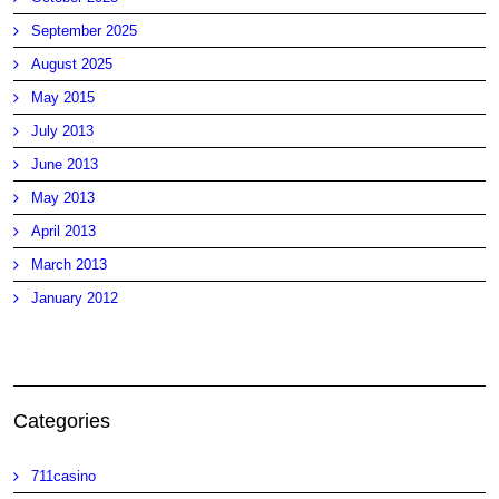
September 2025
August 2025
May 2015
July 2013
June 2013
May 2013
April 2013
March 2013
January 2012
Categories
711casino