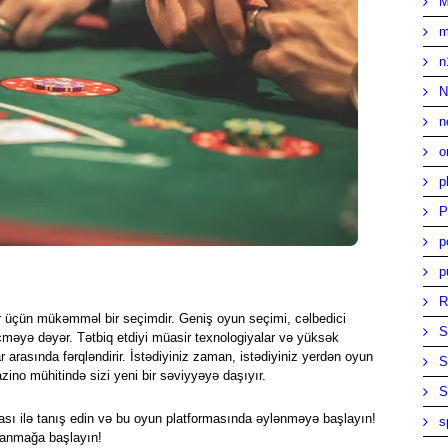
M
m
n
N
n
o
p
P
p
p
R
ar üçün mükəmməl bir seçimdir. Geniş oyun seçimi, cəlbedici
eçməyə dəyər. Tətbiq etdiyi müasir texnologiyalar və yüksək
r arasında fərqləndirir. İstədiyiniz zaman, istədiyiniz yerdən oyun
S
ino mühitində sizi yeni bir səviyyəyə daşıyır.
S
 ilə tanış edin və bu oyun platformasında əylənməyə başlayın!
s
zanmağa başlayın!