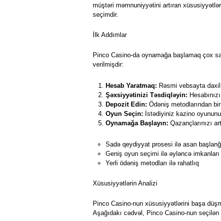
müştəri məmnuniyyətini artıran xüsusiyyət
seçimdir.
İlk Addımlar
Pinco Casino-da oynamağa başlamaq çox sadə
verilmişdir:
Hesab Yaratmaq:
Rəsmi vebsayta daxil 
Şəxsiyyətinizi Təsdiqləyin:
Hesabınızı 
Depozit Edin:
Ödəniş metodlarından biri
Oyun Seçin:
İstədiyiniz kazino oyunun
Oynamağa Başlayın:
Qazançlarınızı art
Sadə qeydiyyat prosesi ilə asan başlanğ
Geniş oyun seçimi ilə əyləncə imkanları
Yerli ödəniş metodları ilə rahatlıq
Xüsusiyyətlərin Analizi
Pinco Casino-nun xüsusiyyətlərini başa düşmə
Aşağıdakı cədvəl, Pinco Casino-nun seçilən x