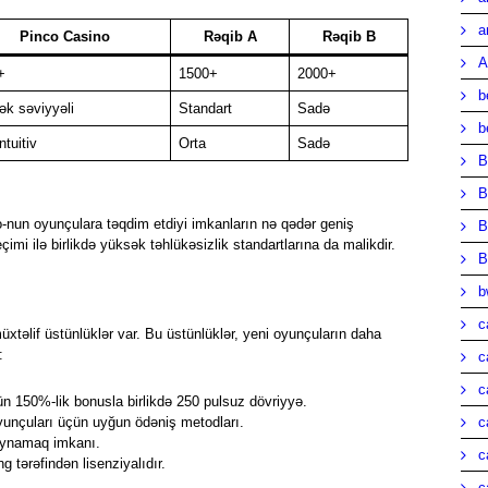
a
Pinco Casino
Rəqib A
Rəqib B
A
+
1500+
2000+
b
k səviyyəli
Standart
Sadə
b
ntuitiv
Orta
Sadə
B
B
-nun oyunçulara təqdim etdiyi imkanların nə qədər geniş
B
imi ilə birlikdə yüksək təhlükəsizlik standartlarına da malikdir.
B
b
c
xtəlif üstünlüklər var. Bu üstünlüklər, yeni oyunçuların daha
:
c
c
n 150%-lik bonusla birlikdə 250 pulsuz dövriyyə.
unçuları üçün uyğun ödəniş metodları.
c
 oynamaq imkanı.
c
tərəfindən lisenziyalıdır.
c