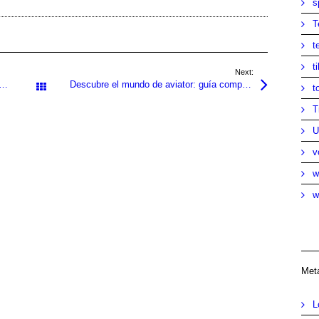
s
T
t
t
Next:
Раш: Узнайте о лучших бонусах Malina Casino в 2026 году
Descubre el mundo de aviator: guía completa para principiantes El mundo de los aviadores es fascinante y lleno de aventu
All Posts
t
T
U
v
w
w
Met
L