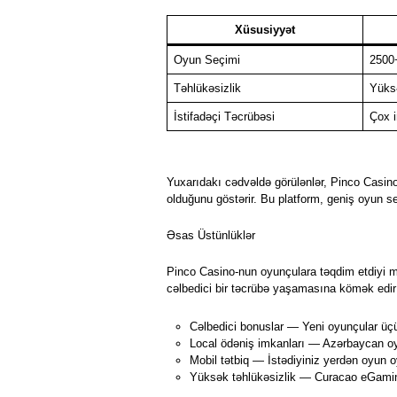
Xüsusiyyət
Oyun Seçimi
2500
Təhlükəsizlik
Yüksə
İstifadəçi Təcrübəsi
Çox i
Yuxarıdakı cədvəldə görülənlər, Pinco Casino
olduğunu göstərir. Bu platform, geniş oyun seç
Əsas Üstünlüklər
Pinco Casino-nun oyunçulara təqdim etdiyi mü
cəlbedici bir təcrübə yaşamasına kömək edir
Cəlbedici bonuslar — Yeni oyunçular üçü
Local ödəniş imkanları — Azərbaycan oy
Mobil tətbiq — İstədiyiniz yerdən oyun
Yüksək təhlükəsizlik — Curacao eGaming 