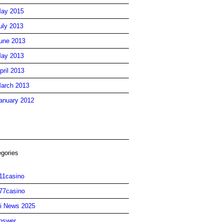
ay 2015
uly 2013
une 2013
ay 2013
pril 2013
arch 2013
anuary 2012
egories
11casino
77casino
i News 2025
nswer