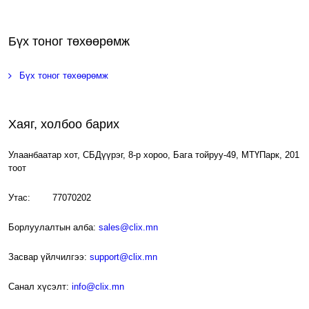
Бүх тоног төхөөрөмж
Бүх тоног төхөөрөмж
Хаяг, холбоо барих
Улаанбаатар хот, СБДүүрэг, 8-р хороо, Бага тойруу-49, МТҮПарк, 201
тоот
Утас: 77070202
Борлуулалтын алба:
sales@clix.mn
Засвар үйлчилгээ:
support@clix.mn
Санал хүсэлт:
info@clix.mn