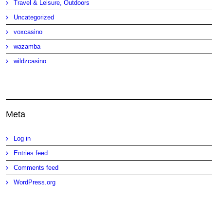
Travel & Leisure, Outdoors
Uncategorized
voxcasino
wazamba
wildzcasino
Meta
Log in
Entries feed
Comments feed
WordPress.org