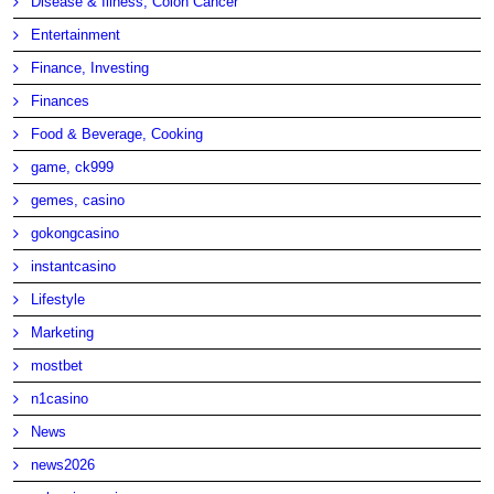
Disease & Illness, Colon Cancer
Entertainment
Finance, Investing
Finances
Food & Beverage, Cooking
game, ck999
gemes, casino
gokongcasino
instantcasino
Lifestyle
Marketing
mostbet
n1casino
News
news2026