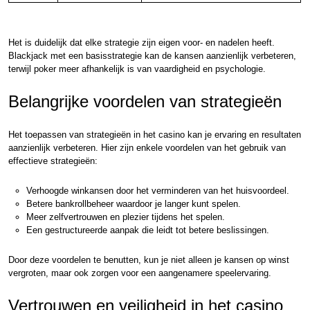
Het is duidelijk dat elke strategie zijn eigen voor- en nadelen heeft.
Blackjack met een basisstrategie kan de kansen aanzienlijk verbeteren,
terwijl poker meer afhankelijk is van vaardigheid en psychologie.
Belangrijke voordelen van strategieën
Het toepassen van strategieën in het casino kan je ervaring en resultaten
aanzienlijk verbeteren. Hier zijn enkele voordelen van het gebruik van
effectieve strategieën:
Verhoogde winkansen door het verminderen van het huisvoordeel.
Betere bankrollbeheer waardoor je langer kunt spelen.
Meer zelfvertrouwen en plezier tijdens het spelen.
Een gestructureerde aanpak die leidt tot betere beslissingen.
Door deze voordelen te benutten, kun je niet alleen je kansen op winst
vergroten, maar ook zorgen voor een aangenamere speelervaring.
Vertrouwen en veiligheid in het casino