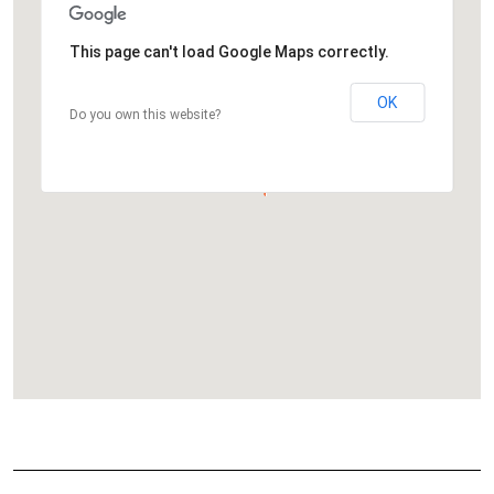
This page can't load Google Maps correctly.
OK
Do you own this website?