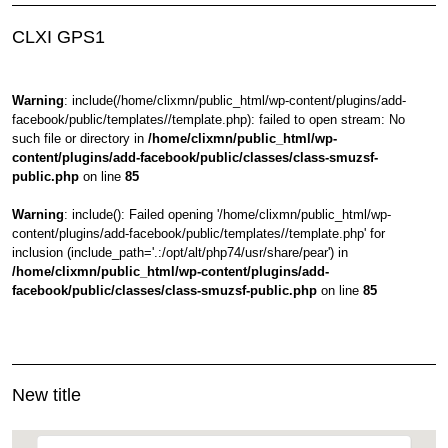
CLXI GPS1
Warning
: include(/home/clixmn/public_html/wp-content/plugins/add-
facebook/public/templates//template.php): failed to open stream: No
such file or directory in
/home/clixmn/public_html/wp-
content/plugins/add-facebook/public/classes/class-smuzsf-
public.php
on line
85
Warning
: include(): Failed opening '/home/clixmn/public_html/wp-
content/plugins/add-facebook/public/templates//template.php' for
inclusion (include_path='.:/opt/alt/php74/usr/share/pear') in
/home/clixmn/public_html/wp-content/plugins/add-
facebook/public/classes/class-smuzsf-public.php
on line
85
New title