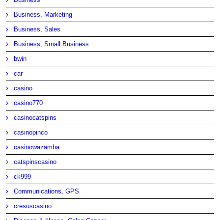
Business, Marketing
Business, Sales
Business, Small Business
bwin
car
casino
casino770
casinocatspins
casinopinco
casinowazamba
catspinscasino
ck999
Communications, GPS
cresuscasino