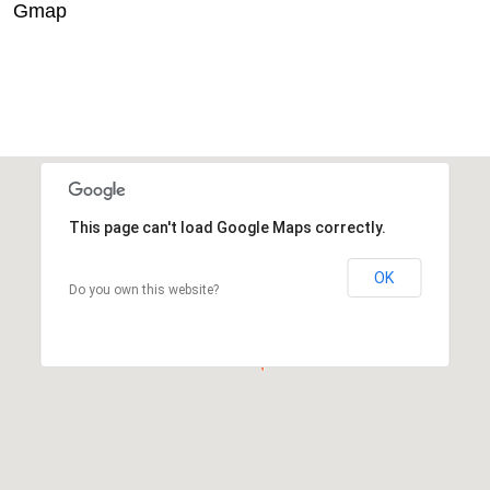
Gmap
This page can't load Google Maps correctly.
OK
Do you own this website?
This page can't load Google Maps correctly.
OK
Do you own this website?