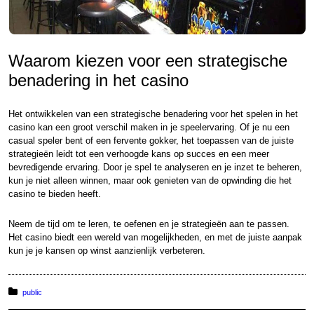
Waarom kiezen voor een strategische
benadering in het casino
Het ontwikkelen van een strategische benadering voor het spelen in het
casino kan een groot verschil maken in je speelervaring. Of je nu een
casual speler bent of een fervente gokker, het toepassen van de juiste
strategieën leidt tot een verhoogde kans op succes en een meer
bevredigende ervaring. Door je spel te analyseren en je inzet te beheren,
kun je niet alleen winnen, maar ook genieten van de opwinding die het
casino te bieden heeft.
Neem de tijd om te leren, te oefenen en je strategieën aan te passen.
Het casino biedt een wereld van mogelijkheden, en met de juiste aanpak
kun je je kansen op winst aanzienlijk verbeteren.
Posted in:
public