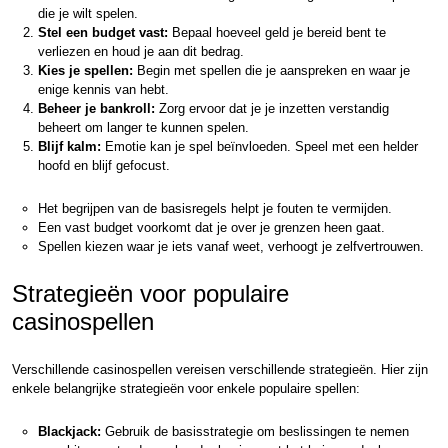
die je wilt spelen.
Stel een budget vast:
Bepaal hoeveel geld je bereid bent te
verliezen en houd je aan dit bedrag.
Kies je spellen:
Begin met spellen die je aanspreken en waar je
enige kennis van hebt.
Beheer je bankroll:
Zorg ervoor dat je je inzetten verstandig
beheert om langer te kunnen spelen.
Blijf kalm:
Emotie kan je spel beïnvloeden. Speel met een helder
hoofd en blijf gefocust.
Het begrijpen van de basisregels helpt je fouten te vermijden.
Een vast budget voorkomt dat je over je grenzen heen gaat.
Spellen kiezen waar je iets vanaf weet, verhoogt je zelfvertrouwen.
Strategieën voor populaire
casinospellen
Verschillende casinospellen vereisen verschillende strategieën. Hier zijn
enkele belangrijke strategieën voor enkele populaire spellen:
Blackjack:
Gebruik de basisstrategie om beslissingen te nemen