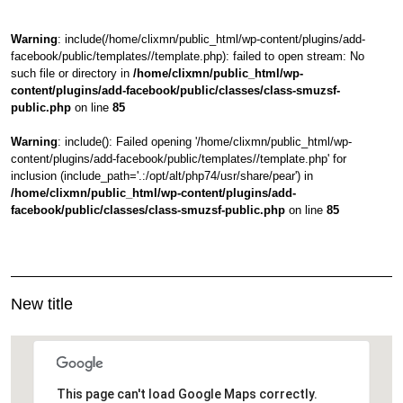
Warning
: include(/home/clixmn/public_html/wp-content/plugins/add-
facebook/public/templates//template.php): failed to open stream: No
such file or directory in
/home/clixmn/public_html/wp-
content/plugins/add-facebook/public/classes/class-smuzsf-
public.php
on line
85
Warning
: include(): Failed opening '/home/clixmn/public_html/wp-
content/plugins/add-facebook/public/templates//template.php' for
inclusion (include_path='.:/opt/alt/php74/usr/share/pear') in
/home/clixmn/public_html/wp-content/plugins/add-
facebook/public/classes/class-smuzsf-public.php
on line
85
New title
This page can't load Google Maps correctly.