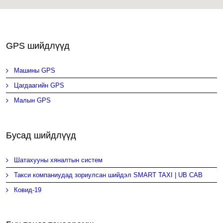
GPS шийдлүүд
Машины GPS
Цагдаагийн GPS
Малын GPS
Бусад шийдлүүд
Шатахууны хяналтын систем
Такси компаниудад зориулсан шийдэл SMART TAXI | UB CAB
Ковид-19