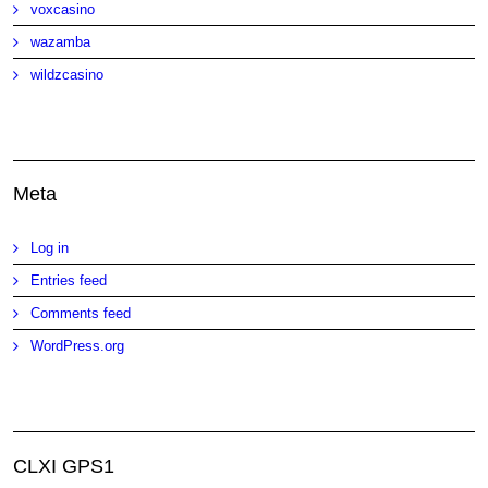
voxcasino
wazamba
wildzcasino
Meta
Log in
Entries feed
Comments feed
WordPress.org
CLXI GPS1