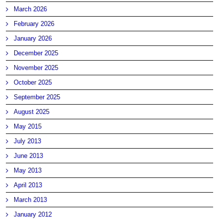
March 2026
February 2026
January 2026
December 2025
November 2025
October 2025
September 2025
August 2025
May 2015
July 2013
June 2013
May 2013
April 2013
March 2013
January 2012