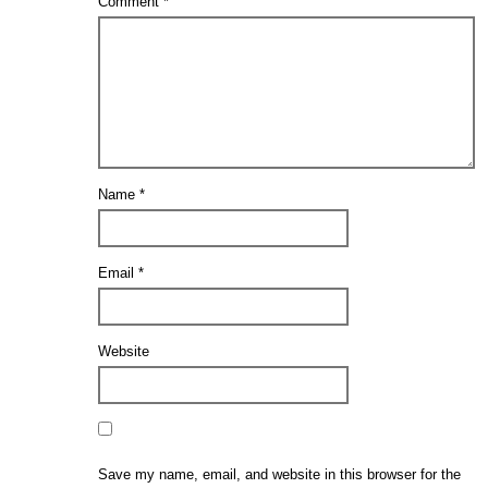
Comment
*
Name
*
Email
*
Website
Save my name, email, and website in this browser for the