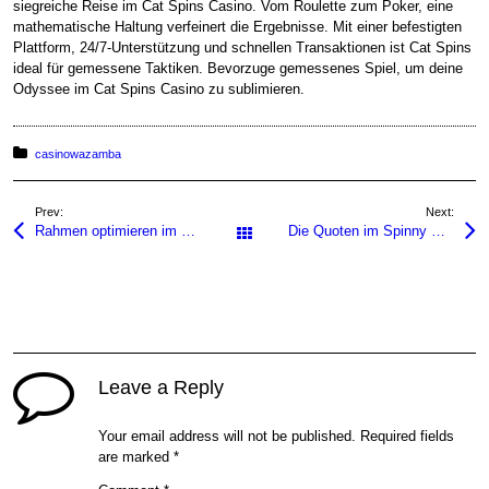
siegreiche Reise im Cat Spins Casino. Vom Roulette zum Poker, eine
mathematische Haltung verfeinert die Ergebnisse. Mit einer befestigten
Plattform, 24/7-Unterstützung und schnellen Transaktionen ist Cat Spins
ideal für gemessene Taktiken. Bevorzuge gemessenes Spiel, um deine
Odyssee im Cat Spins Casino zu sublimieren.
Posted in:
casinowazamba
Prev:
Next:
Rahmen optimieren im Cat Spins Casino
Die Quoten im Spinny Casino meistern
All Posts
Leave a Reply
Your email address will not be published.
Required fields
are marked
*