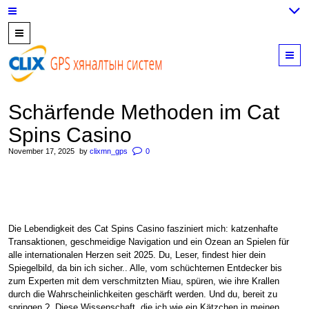
7700202,
89559964,
M
952223647
Schärfende Methoden im Cat
Spins Casino
November 17, 2025
by
clixmn_gps
0
Die Lebendigkeit des Cat Spins Casino fasziniert mich: katzenhafte
Transaktionen, geschmeidige Navigation und ein Ozean an Spielen für
alle internationalen Herzen seit 2025. Du, Leser, findest hier dein
Spiegelbild, da bin ich sicher.. Alle, vom schüchternen Entdecker bis
zum Experten mit dem verschmitzten Miau, spüren, wie ihre Krallen
durch die Wahrscheinlichkeiten geschärft werden. Und du, bereit zu
springen ?. Diese Wissenschaft, die ich wie ein Kätzchen in meinen