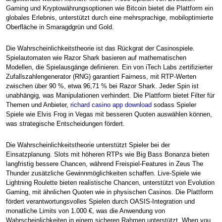
Gaming und Kryptowährungsoptionen wie Bitcoin bietet die Plattform ein
globales Erlebnis, unterstützt durch eine mehrsprachige, mobiloptimierte
Oberfläche in Smaragdgrün und Gold.
Die Wahrscheinlichkeitstheorie ist das Rückgrat der Casinospiele.
Spielautomaten wie Razor Shark basieren auf mathematischen
Modellen, die Spielausgänge definieren. Ein von iTech Labs zertifizierter
Zufallszahlengenerator (RNG) garantiert Fairness, mit RTP-Werten
zwischen über 90 %, etwa 96,71 % bei Razor Shark. Jeder Spin ist
unabhängig, was Manipulationen verhindert. Die Plattform bietet Filter für
Themen und Anbieter,
richard casino app download
sodass Spieler
Spiele wie Elvis Frog in Vegas mit besseren Quoten auswählen können,
was strategische Entscheidungen fördert.
Die Wahrscheinlichkeitstheorie unterstützt Spieler bei der
Einsatzplanung. Slots mit höheren RTPs wie Big Bass Bonanza bieten
langfristig bessere Chancen, während Freispiel-Features in Zeus The
Thunder zusätzliche Gewinnmöglichkeiten schaffen. Live-Spiele wie
Lightning Roulette bieten realistische Chancen, unterstützt von Evolution
Gaming, mit ähnlichen Quoten wie in physischen Casinos. Die Plattform
fördert verantwortungsvolles Spielen durch OASIS-Integration und
monatliche Limits von 1.000 €, was die Anwendung von
Wahrscheinlichkeiten in einem sicheren Rahmen unterstützt. When you