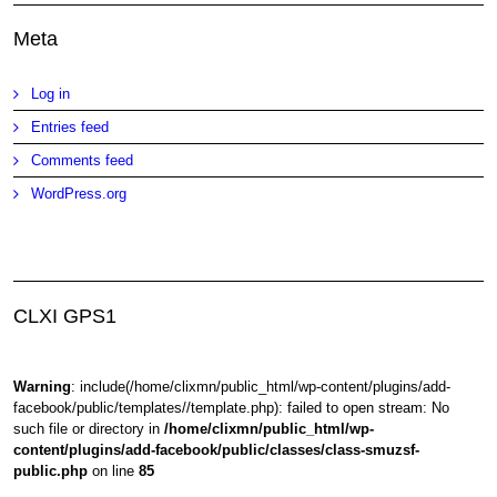
Meta
Log in
Entries feed
Comments feed
WordPress.org
CLXI GPS1
Warning
: include(/home/clixmn/public_html/wp-content/plugins/add-
facebook/public/templates//template.php): failed to open stream: No
such file or directory in
/home/clixmn/public_html/wp-
content/plugins/add-facebook/public/classes/class-smuzsf-
public.php
on line
85