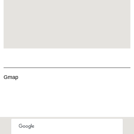
Gmap
This page can't load Google Maps correctly.
OK
Do you own this website?