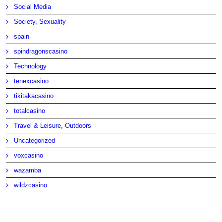
Social Media
Society, Sexuality
spain
spindragonscasino
Technology
tenexcasino
tikitakacasino
totalcasino
Travel & Leisure, Outdoors
Uncategorized
voxcasino
wazamba
wildzcasino