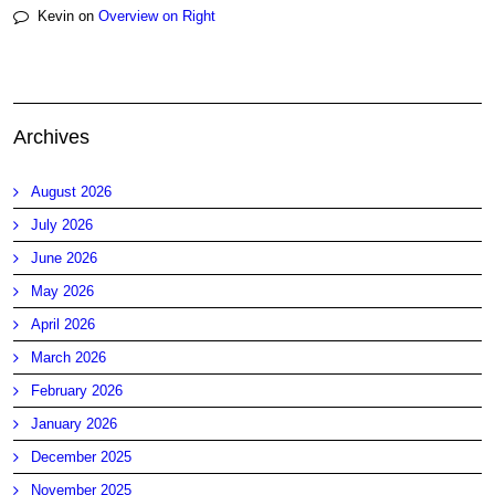
Kevin
on
Overview on Right
Archives
August 2026
July 2026
June 2026
May 2026
April 2026
March 2026
February 2026
January 2026
December 2025
November 2025