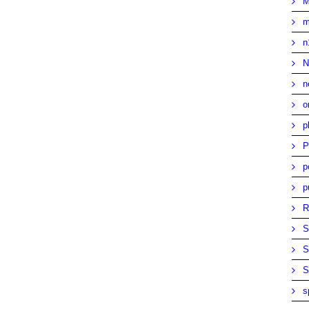
M
m
n
N
n
o
p
P
p
p
R
S
S
s