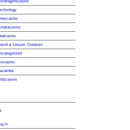
pindragonscasino
echnology
enexcasino
ikitakacasino
otalcasino
ravel & Leisure, Outdoors
ncategorized
oxcasino
azamba
ildzcasino
a
og in