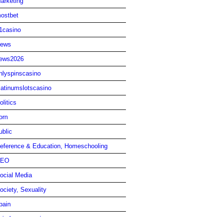
arketing
ostbet
1casino
ews
ews2026
nlyspinscasino
latinumslotscasino
olitics
orn
ublic
eference & Education, Homeschooling
SEO
ocial Media
ociety, Sexuality
pain