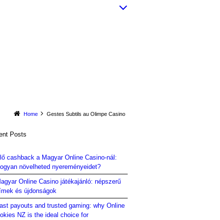
Home
Gestes Subtils au Olimpe Casino
ent Posts
lő cashback a Magyar Online Casino-nál:
ogyan növelheted nyereményeidet?
agyar Online Casino játékajánló: népszerű
ímek és újdonságok
ast payouts and trusted gaming: why Online
okies NZ is the ideal choice for