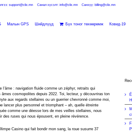
лгээ: support@clix.mn
Санал хүсэлт: info@clix.mn
Санхүү: billing@clix.mn
S
Малын GPS
Шийдлүүд
Бүх тоног төхөөрөмж
Ковид-19
Rec
 l’âme : navigation fluide comme un zéphyr, retraits qui
 âmes cosmopolites depuis 2022. Toi, lecteur, y découvriras ton
É
ophyte aux regards stellaires ou un guerrier chevronné comme moi,
H
que lancer plus personnel et triomphant – ah, quelle étreinte
M
quée comme une déesse lors de mes veilles stellaires, nous
c
dir des ruses qui nous épousent, en pleine révérence.
F
Olimpe Casino qui fait bondir mon sang, la roue susurre 37
P