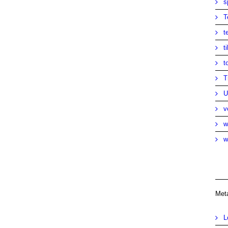
s
T
t
t
t
T
U
v
w
w
Met
L